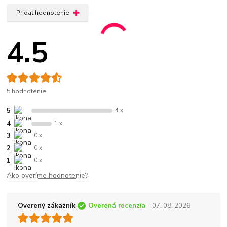
Pridať hodnotenie
4.5
5 hodnotenie
5
4 x
4
1 x
3
0 x
2
0 x
1
0 x
Ako overíme hodnotenie?
Overený zákazník
Overená recenzia
- 07. 08. 2026