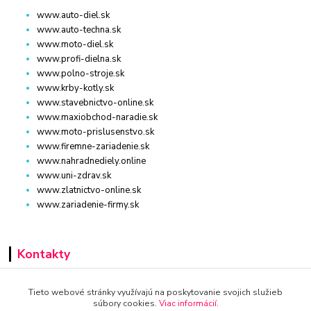
www.auto-diel.sk
www.auto-techna.sk
www.moto-diel.sk
www.profi-dielna.sk
www.polno-stroje.sk
www.krby-kotly.sk
www.stavebnictvo-online.sk
www.maxiobchod-naradie.sk
www.moto-prislusenstvo.sk
www.firemne-zariadenie.sk
www.nahradnediely.online
www.uni-zdrav.sk
www.zlatnictvo-online.sk
www.zariadenie-firmy.sk
Kontakty
+421 940 949 000
Tieto webové stránky využívajú na poskytovanie svojich služieb
súbory cookies.
Viac informácií
.