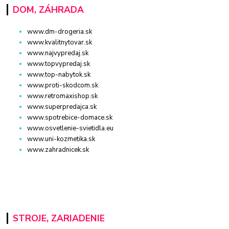
DOM, ZÁHRADA
www.dm-drogeria.sk
www.kvalitnytovar.sk
www.najvypredaj.sk
www.topvypredaj.sk
www.top-nabytok.sk
www.proti-skodcom.sk
www.retromaxishop.sk
www.superpredajca.sk
www.spotrebice-domace.sk
www.osvetlenie-svietidla.eu
www.uni-kozmetika.sk
www.zahradnicek.sk
STROJE, ZARIADENIE