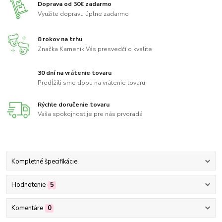
Doprava od 30€ zadarmo
Využite dopravu úplne zadarmo
8 rokov na trhu
Značka Kameník Vás presvedčí o kvalite
30 dní na vrátenie tovaru
Predĺžili sme dobu na vrátenie tovaru
Rýchle doručenie tovaru
Vaša spokojnosť je pre nás prvoradá
Kompletné špecifikácie
Hodnotenie
5
Komentáre
0