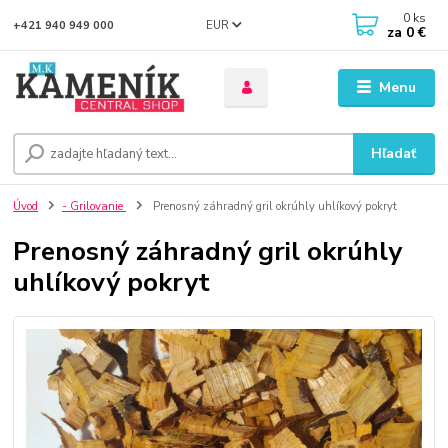
0
ks
EUR
+421 940 949 000
za
0 €
Menu
Hľadať
Úvod
- Grilovanie
Prenosný záhradný gril okrúhly uhlíkový pokryt
Prenosný záhradný gril okrúhly
uhlíkový pokryt