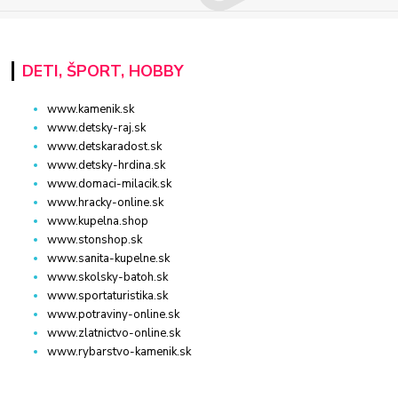
DETI, ŠPORT, HOBBY
www.kamenik.sk
www.detsky-raj.sk
www.detskaradost.sk
www.detsky-hrdina.sk
www.domaci-milacik.sk
www.hracky-online.sk
www.kupelna.shop
www.stonshop.sk
www.sanita-kupelne.sk
www.skolsky-batoh.sk
www.sportaturistika.sk
www.potraviny-online.sk
www.zlatnictvo-online.sk
www.rybarstvo-kamenik.sk