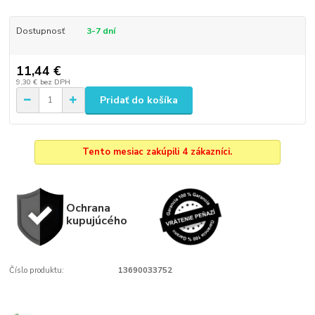
Dostupnosť
3-7 dní
11,44 €
9,30 €
bez DPH
Pridať do košíka
Tento mesiac zakúpili 4 zákazníci.
Ochrana
kupujúcého
Číslo produktu:
13690033752