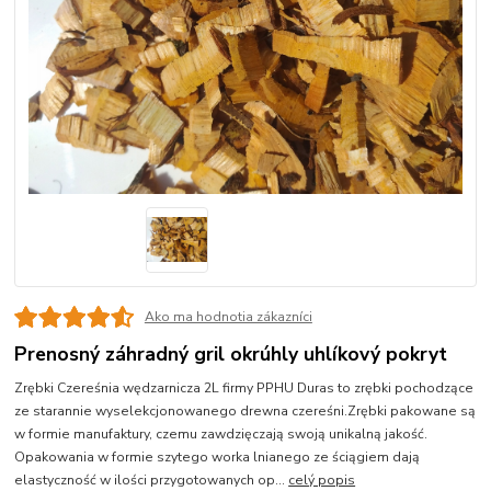
Ako ma hodnotia zákazníci
Prenosný záhradný gril okrúhly uhlíkový pokryt
Zrębki Czereśnia wędzarnicza 2L firmy PPHU Duras to zrębki pochodzące
ze starannie wyselekcjonowanego drewna czereśni.Zrębki pakowane są
w formie manufaktury, czemu zawdzięczają swoją unikalną jakość.
Opakowania w formie szytego worka lnianego ze ściągiem dają
elastyczność w ilości przygotowanych op...
celý popis