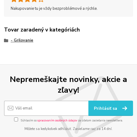
Nakupovanie tu je vždy bezproblémové a rýchle.
Tovar zaradený v kategóriách
- Grilovanie
Nepremeškajte novinky, akcie a
zľavy!
Prihlásiť sa
Súhlasím so
spracovaním osobných údajov
za účelom zasielania newslettera.
Môžete sa kedykoľvek odhlásiť. Zasielame raz za 14 dní.