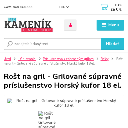
0
ks
EUR
+421 940 949 000
za
0 €
Menu
Hľadať
Úvod
- Grilovanie
Príslušenstvo k záhradným grilom
Rošty
Rošt
na gril - Grilované súpravné príslušenstvo Horský kufor 18 el.
Rošt na gril - Grilované súpravné
príslušenstvo Horský kufor 18 el.