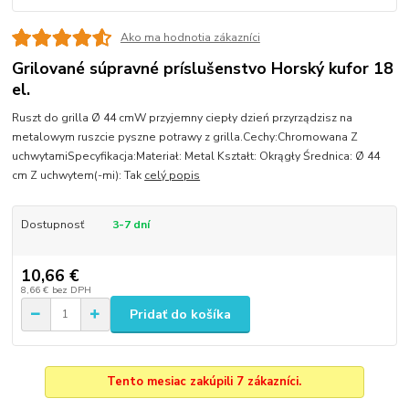
Ako ma hodnotia zákazníci
Grilované súpravné príslušenstvo Horský kufor 18
el.
Ruszt do grilla Ø 44 cmW przyjemny ciepły dzień przyrządzisz na
metalowym ruszcie pyszne potrawy z grilla.Cechy:Chromowana Z
uchwytamiSpecyfikacja:Materiał: Metal Kształt: Okrągły Średnica: Ø 44
cm Z uchwytem(-mi): Tak
celý popis
Dostupnosť
3-7 dní
10,66 €
8,66 €
bez DPH
Pridať do košíka
Tento mesiac zakúpili 7 zákazníci.