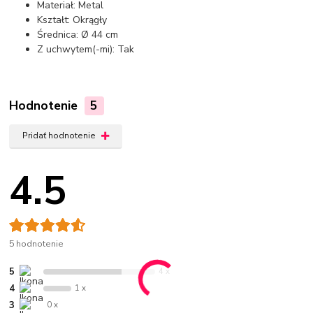
Materiał: Metal
Kształt: Okrągły
Średnica: Ø 44 cm
Z uchwytem(-mi): Tak
Hodnotenie
5
Pridať hodnotenie
4.5
5 hodnotenie
5
4 x
4
1 x
3
0 x