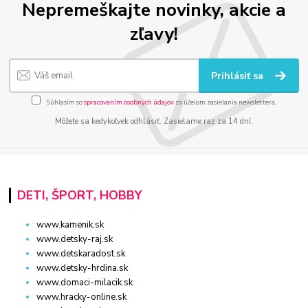
Nepremeškajte novinky, akcie a
zľavy!
Prihlásiť sa
Súhlasím so
spracovaním osobných údajov
za účelom zasielania newslettera.
Môžete sa kedykoľvek odhlásiť. Zasielame raz za 14 dní.
DETI, ŠPORT, HOBBY
www.kamenik.sk
www.detsky-raj.sk
www.detskaradost.sk
www.detsky-hrdina.sk
www.domaci-milacik.sk
www.hracky-online.sk