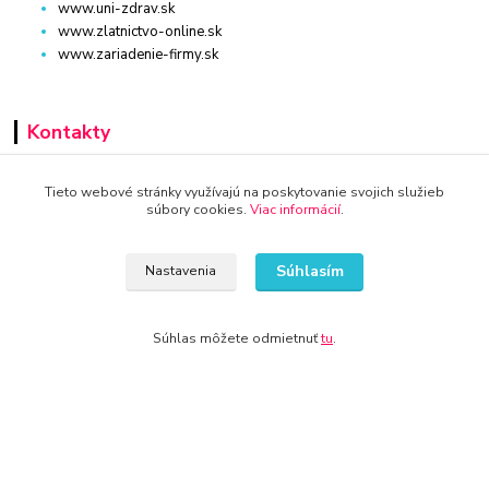
www.uni-zdrav.sk
www.zlatnictvo-online.sk
www.zariadenie-firmy.sk
Kontakty
+421 940 949 000
Tieto webové stránky využívajú na poskytovanie svojich služieb
súbory cookies.
Viac informácií
.
info@kamenik.sk
Súhlasím
Nastavenia
Súhlas môžete odmietnuť
tu
.
© 2024 Všetky práva vyhradené KAMENIK.SK
Vytvorené na
Eshop-rychlo.sk