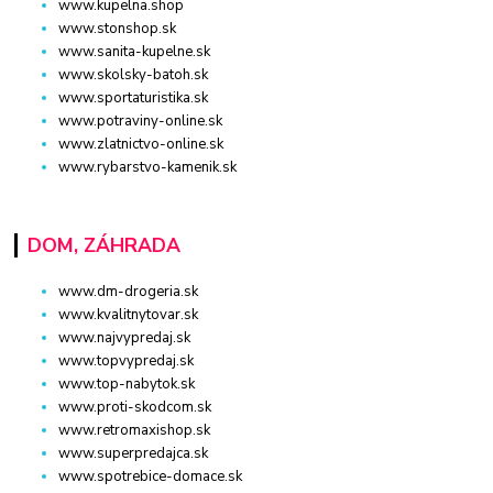
www.kupelna.shop
www.stonshop.sk
www.sanita-kupelne.sk
www.skolsky-batoh.sk
www.sportaturistika.sk
www.potraviny-online.sk
www.zlatnictvo-online.sk
www.rybarstvo-kamenik.sk
DOM, ZÁHRADA
www.dm-drogeria.sk
www.kvalitnytovar.sk
www.najvypredaj.sk
www.topvypredaj.sk
www.top-nabytok.sk
www.proti-skodcom.sk
www.retromaxishop.sk
www.superpredajca.sk
www.spotrebice-domace.sk