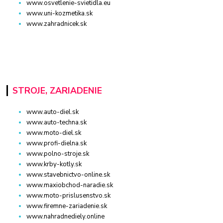
www.osvetlenie-svietidla.eu
www.uni-kozmetika.sk
www.zahradnicek.sk
STROJE, ZARIADENIE
www.auto-diel.sk
www.auto-techna.sk
www.moto-diel.sk
www.profi-dielna.sk
www.polno-stroje.sk
www.krby-kotly.sk
www.stavebnictvo-online.sk
www.maxiobchod-naradie.sk
www.moto-prislusenstvo.sk
www.firemne-zariadenie.sk
www.nahradnediely.online