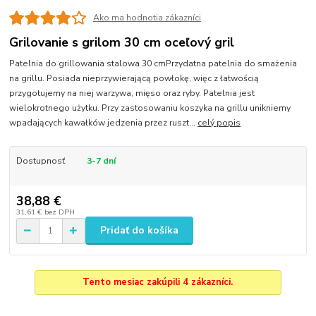
Ako ma hodnotia zákazníci
Grilovanie s grilom 30 cm oceľový gril
Patelnia do grillowania stalowa 30 cmPrzydatna patelnia do smażenia
na grillu. Posiada nieprzywierającą powłokę, więc z łatwością
przygotujemy na niej warzywa, mięso oraz ryby. Patelnia jest
wielokrotnego użytku. Przy zastosowaniu koszyka na grillu unikniemy
wpadających kawałków jedzenia przez ruszt...
celý popis
Dostupnosť
3-7 dní
38,88 €
31,61 €
bez DPH
Pridať do košíka
Tento mesiac zakúpili 4 zákazníci.