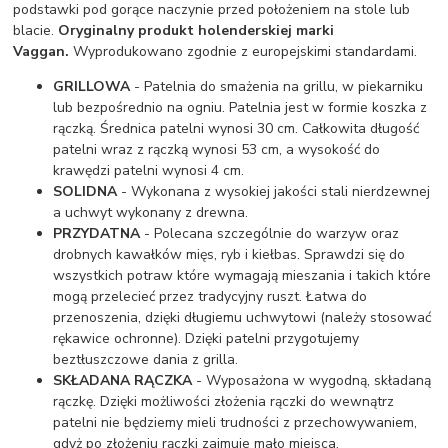
podstawki pod gorące naczynie przed położeniem na stole lub
blacie.
Oryginalny produkt holenderskiej marki
Vaggan.
Wyprodukowano zgodnie z europejskimi standardami.
GRILLOWA
- Patelnia do smażenia na grillu, w piekarniku
lub bezpośrednio na ogniu. Patelnia jest w formie koszka z
rączką. Średnica patelni wynosi 30 cm. Całkowita długość
patelni wraz z rączką wynosi 53 cm, a wysokość do
krawędzi patelni wynosi 4 cm.
SOLIDNA
- Wykonana z wysokiej jakości stali nierdzewnej
a uchwyt wykonany z drewna.
PRZYDATNA
- Polecana szczególnie do warzyw oraz
drobnych kawałków mięs, ryb i kiełbas. Sprawdzi się do
wszystkich potraw które wymagają mieszania i takich które
mogą przelecieć przez tradycyjny ruszt. Łatwa do
przenoszenia, dzięki długiemu uchwytowi (należy stosować
rękawice ochronne). Dzięki patelni przygotujemy
beztłuszczowe dania z grilla.
SKŁADANA RĄCZKA
- Wyposażona w wygodną, składaną
rączkę. Dzięki możliwości złożenia rączki do wewnątrz
patelni nie będziemy mieli trudności z przechowywaniem,
gdyż po złożeniu rączki zajmuje mało miejsca.