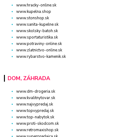
www.hracky-online.sk
www.kupelna.shop
www.stonshop.sk
www.sanita-kupelne.sk
www.skolsky-batoh.sk
www.sportaturistika.sk
www.potraviny-online.sk
www.zlatnictvo-online.sk
www.rybarstvo-kamenik.sk
DOM, ZÁHRADA
www.dm-drogeria.sk
www.kvalitnytovar.sk
www.najvypredaj.sk
www.topvypredaj.sk
www.top-nabytok.sk
www.proti-skodcom.sk
www.retromaxishop.sk
www.superpredajca.sk