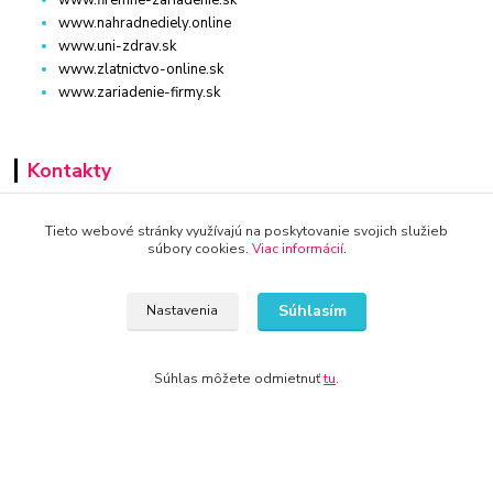
www.nahradnediely.online
www.uni-zdrav.sk
www.zlatnictvo-online.sk
www.zariadenie-firmy.sk
Kontakty
+421 940 949 000
Tieto webové stránky využívajú na poskytovanie svojich služieb
súbory cookies.
Viac informácií
.
info@kamenik.sk
Súhlasím
Nastavenia
Súhlas môžete odmietnuť
tu
.
© 2024 Všetky práva vyhradené KAMENIK.SK
Vytvorené na
Eshop-rychlo.sk