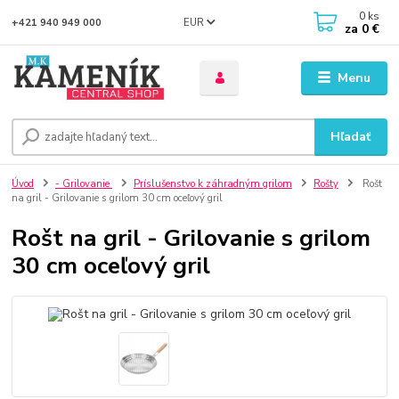
0
ks
EUR
+421 940 949 000
za
0 €
Menu
Hľadať
Úvod
- Grilovanie
Príslušenstvo k záhradným grilom
Rošty
Rošt
na gril - Grilovanie s grilom 30 cm oceľový gril
Rošt na gril - Grilovanie s grilom
30 cm oceľový gril