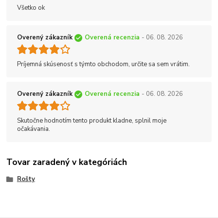
Všetko ok
Overený zákazník
Overená recenzia
- 06. 08. 2026
Príjemná skúsenosť s týmto obchodom, určite sa sem vrátim.
Overený zákazník
Overená recenzia
- 06. 08. 2026
Skutočne hodnotím tento produkt kladne, splnil moje
očakávania.
Tovar zaradený v kategóriách
Rošty