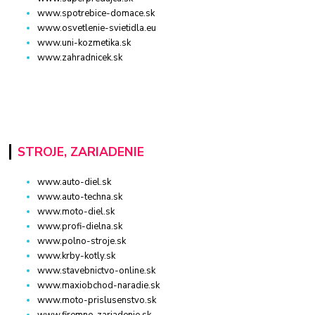
www.spotrebice-domace.sk
www.osvetlenie-svietidla.eu
www.uni-kozmetika.sk
www.zahradnicek.sk
STROJE, ZARIADENIE
www.auto-diel.sk
www.auto-techna.sk
www.moto-diel.sk
www.profi-dielna.sk
www.polno-stroje.sk
www.krby-kotly.sk
www.stavebnictvo-online.sk
www.maxiobchod-naradie.sk
www.moto-prislusenstvo.sk
www.firemne-zariadenie.sk