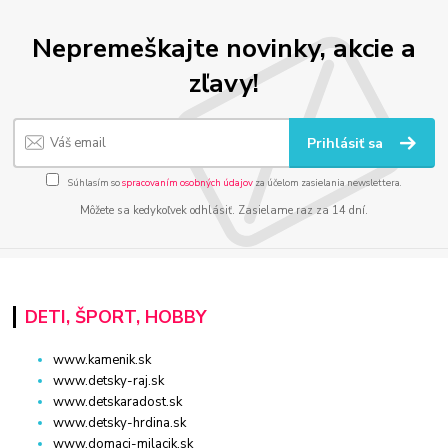
Nepremeškajte novinky, akcie a
zľavy!
Prihlásiť sa
Súhlasím so
spracovaním osobných údajov
za účelom zasielania newslettera.
Môžete sa kedykoľvek odhlásiť. Zasielame raz za 14 dní.
DETI, ŠPORT, HOBBY
www.kamenik.sk
www.detsky-raj.sk
www.detskaradost.sk
www.detsky-hrdina.sk
www.domaci-milacik.sk