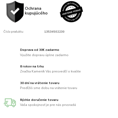
Ochrana
kupujúcého
Číslo produktu:
13534502230
Doprava od 30€ zadarmo
Využite dopravu úplne zadarmo
8 rokov na trhu
Značka Kameník Vás presvedčí o kvalite
30 dní na vrátenie tovaru
Predĺžili sme dobu na vrátenie tovaru
Rýchle doručenie tovaru
Vaša spokojnosť je pre nás prvoradá