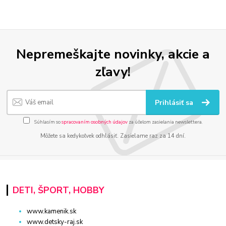
Nepremeškajte novinky, akcie a
zľavy!
Prihlásiť sa
Súhlasím so
spracovaním osobných údajov
za účelom zasielania newslettera.
Môžete sa kedykoľvek odhlásiť. Zasielame raz za 14 dní.
DETI, ŠPORT, HOBBY
www.kamenik.sk
www.detsky-raj.sk