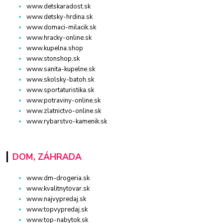
www.detskaradost.sk
www.detsky-hrdina.sk
www.domaci-milacik.sk
www.hracky-online.sk
www.kupelna.shop
www.stonshop.sk
www.sanita-kupelne.sk
www.skolsky-batoh.sk
www.sportaturistika.sk
www.potraviny-online.sk
www.zlatnictvo-online.sk
www.rybarstvo-kamenik.sk
DOM, ZÁHRADA
www.dm-drogeria.sk
www.kvalitnytovar.sk
www.najvypredaj.sk
www.topvypredaj.sk
www.top-nabytok.sk