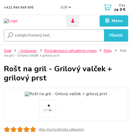
0
ks
EUR
+421 940 949 000
za
0 €
Menu
Hľadať
Úvod
- Grilovanie
Príslušenstvo k záhradným grilom
Rošty
Rošt
na gril - Grilový valček + grilový prst
Rošt na gril - Grilový valček +
grilový prst
Ako ma hodnotia zákazníci