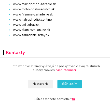
www.maxiobchod-naradie.sk
www.moto-prislusenstvo.sk
www.firemne-zariadenie.sk
www.nahradnediely.online
www.uni-zdrav.sk
www.zlatnictvo-online.sk
www.zariadenie-firmy.sk
Kontakty
+421 940 949 000
Tieto webové stránky využívajú na poskytovanie svojich služieb
súbory cookies.
Viac informácií
.
info@kamenik.sk
Súhlasím
Nastavenia
Súhlas môžete odmietnuť
tu
.
© 2024 Všetky práva vyhradené KAMENIK.SK