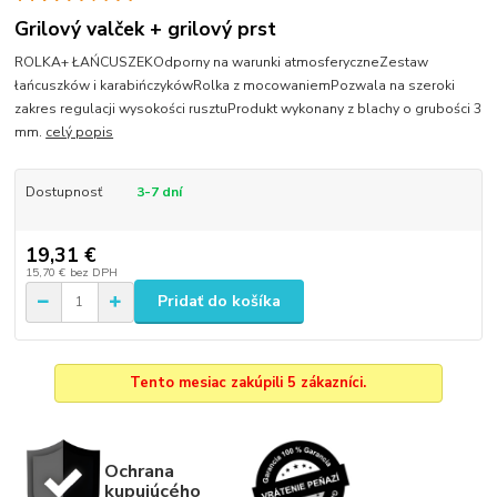
Grilový valček + grilový prst
ROLKA+ ŁAŃCUSZEKOdporny na warunki atmosferyczneZestaw
łańcuszków i karabińczykówRolka z mocowaniemPozwala na szeroki
zakres regulacji wysokości rusztuProdukt wykonany z blachy o grubości 3
mm.
celý popis
Dostupnosť
3-7 dní
19,31 €
15,70 €
bez DPH
Pridať do košíka
Tento mesiac zakúpili 5 zákazníci.
Ochrana
kupujúcého