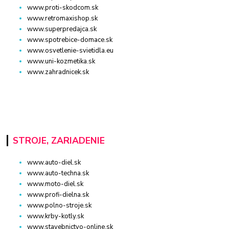
www.proti-skodcom.sk
www.retromaxishop.sk
www.superpredajca.sk
www.spotrebice-domace.sk
www.osvetlenie-svietidla.eu
www.uni-kozmetika.sk
www.zahradnicek.sk
STROJE, ZARIADENIE
www.auto-diel.sk
www.auto-techna.sk
www.moto-diel.sk
www.profi-dielna.sk
www.polno-stroje.sk
www.krby-kotly.sk
www.stavebnictvo-online.sk