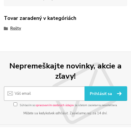
Tovar zaradený v kategóriách
Rošty
Nepremeškajte novinky, akcie a
zľavy!
Prihlásiť sa
Súhlasím so
spracovaním osobných údajov
za účelom zasielania newslettera.
Môžete sa kedykoľvek odhlásiť. Zasielame raz za 14 dní.