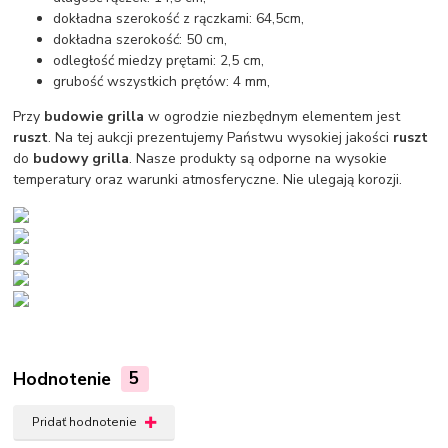
dokładna szerokość z rączkami: 64,5cm,
dokładna szerokość: 50 cm,
odległość miedzy prętami: 2,5 cm,
grubość wszystkich prętów: 4 mm,
Przy
budowie grilla
w ogrodzie niezbędnym elementem jest
ruszt
. Na tej aukcji prezentujemy Państwu wysokiej jakości
ruszt
do
budowy grilla
. Nasze produkty są odporne na wysokie
temperatury oraz warunki atmosferyczne. Nie ulegają korozji.
Hodnotenie
5
Pridať hodnotenie