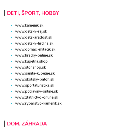
DETI, ŠPORT, HOBBY
www.kamenik.sk
www.detsky-raj.sk
www.detskaradost.sk
www.detsky-hrdina.sk
www.domaci-milacik.sk
www.hracky-online.sk
www.kupelna.shop
www.stonshop.sk
www.sanita-kupelne.sk
www.skolsky-batoh.sk
www.sportaturistika.sk
www.potraviny-online.sk
www.zlatnictvo-online.sk
www.rybarstvo-kamenik.sk
DOM, ZÁHRADA