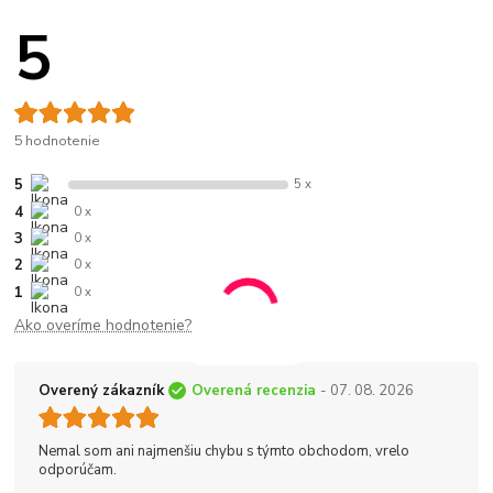
5
5 hodnotenie
5
5 x
4
0 x
3
0 x
2
0 x
1
0 x
Ako overíme hodnotenie?
Overený zákazník
Overená recenzia
- 07. 08. 2026
Nemal som ani najmenšiu chybu s týmto obchodom, vrelo
odporúčam.