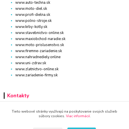
www.auto-techna.sk
www.moto-diel.sk
www.profi-dielna.sk
www.polno-stroje.sk
www.krby-kotly.sk
www.stavebnictvo-online.sk
www.maxiobchod-naradie.sk
www.moto-prislusenstvo.sk
www.firemne-zariadenie.sk
www.nahradnediely.online
www.uni-zdrav.sk
www.zlatnictvo-online.sk
www.zariadenie-firmy.sk
Kontakty
+421 940 949 000
Tieto webové stránky využívajú na poskytovanie svojich služieb
súbory cookies.
Viac informácií
.
info@kamenik.sk