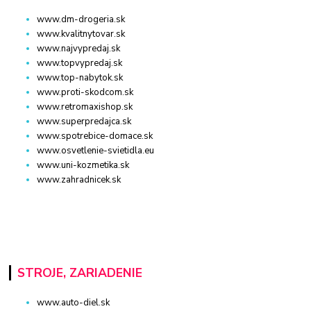
www.dm-drogeria.sk
www.kvalitnytovar.sk
www.najvypredaj.sk
www.topvypredaj.sk
www.top-nabytok.sk
www.proti-skodcom.sk
www.retromaxishop.sk
www.superpredajca.sk
www.spotrebice-domace.sk
www.osvetlenie-svietidla.eu
www.uni-kozmetika.sk
www.zahradnicek.sk
STROJE, ZARIADENIE
www.auto-diel.sk