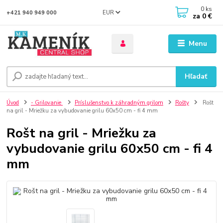
0
ks
EUR
+421 940 949 000
za
0 €
Menu
Hľadať
Úvod
- Grilovanie
Príslušenstvo k záhradným grilom
Rošty
Rošt
na gril - Mriežku za vybudovanie grilu 60x50 cm - fi 4 mm
Rošt na gril - Mriežku za
vybudovanie grilu 60x50 cm - fi 4
mm