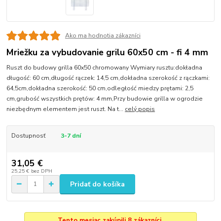
Ako ma hodnotia zákazníci
Mriežku za vybudovanie grilu 60x50 cm - fi 4 mm
Ruszt do budowy grilla 60x50 chromowany Wymiary rusztu:dokładna
długość: 60 cm,długość rączek: 14,5 cm,dokładna szerokość z rączkami:
64,5cm,dokładna szerokość: 50 cm,odległość miedzy prętami: 2,5
cm,grubość wszystkich prętów: 4 mm,Przy budowie grilla w ogrodzie
niezbędnym elementem jest ruszt. Na t...
celý popis
Dostupnosť
3-7 dní
31,05 €
25,25 €
bez DPH
Pridať do košíka
Tento mesiac zakúpili 8 zákazníci.