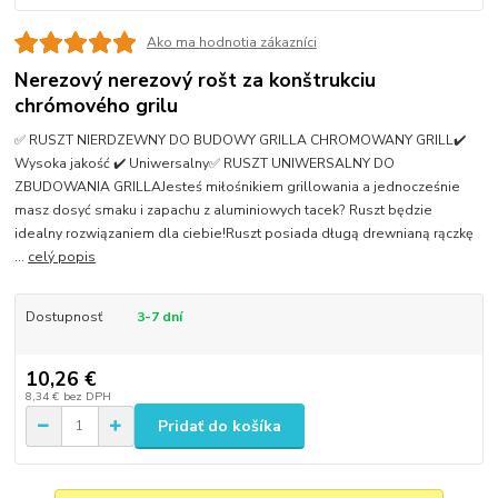
Ako ma hodnotia zákazníci
Nerezový nerezový rošt za konštrukciu
chrómového grilu
✅ RUSZT NIERDZEWNY DO BUDOWY GRILLA CHROMOWANY GRILL✔️
Wysoka jakość ✔️ Uniwersalny✅ RUSZT UNIWERSALNY DO
ZBUDOWANIA GRILLAJesteś miłośnikiem grillowania a jednocześnie
masz dosyć smaku i zapachu z aluminiowych tacek? Ruszt będzie
idealny rozwiązaniem dla ciebie!Ruszt posiada długą drewnianą rączkę
...
celý popis
Dostupnosť
3-7 dní
10,26 €
8,34 €
bez DPH
Pridať do košíka