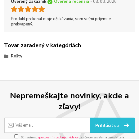
Overený zákazník
Overená recenzia
- 08. 08. 2026
Produkt prekonal moje očakávania, som veľmi príjemne
prekvapený.
Tovar zaradený v kategóriách
Rošty
Nepremeškajte novinky, akcie a
zľavy!
Prihlásiť sa
Súhlasím so
spracovaním osobných údajov
za účelom zasielania newslettera.