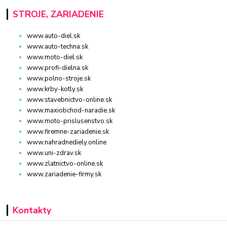
STROJE, ZARIADENIE
www.auto-diel.sk
www.auto-techna.sk
www.moto-diel.sk
www.profi-dielna.sk
www.polno-stroje.sk
www.krby-kotly.sk
www.stavebnictvo-online.sk
www.maxiobchod-naradie.sk
www.moto-prislusenstvo.sk
www.firemne-zariadenie.sk
www.nahradnediely.online
www.uni-zdrav.sk
www.zlatnictvo-online.sk
www.zariadenie-firmy.sk
Kontakty