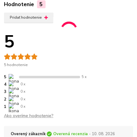
Hodnotenie
5
Pridať hodnotenie
5
5 hodnotenie
5
5 x
4
0 x
3
0 x
2
0 x
1
0 x
Ako overíme hodnotenie?
Overený zákazník
Overená recenzia
- 10. 08. 2026