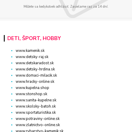
Môžete sa kedykoľvek odhlásiť. Zasielame raz za 14 dní.
DETI, ŠPORT, HOBBY
www.kamenik.sk
www.detsky-raj.sk
www.detskaradost.sk
www.detsky-hrdina.sk
www.domaci-milacik.sk
www.hracky-online.sk
www.kupelna.shop
www.stonshop.sk
www.sanita-kupelne.sk
www.skolsky-batoh.sk
www.sportaturistika.sk
www.potraviny-online.sk
www.zlatnictvo-online.sk
www.rybarstvo-kamenik.sk