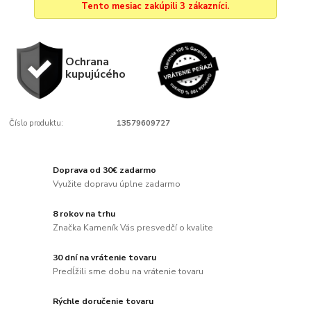
Tento mesiac zakúpili 3 zákazníci.
Ochrana
kupujúcého
Číslo produktu:
13579609727
Doprava od 30€ zadarmo
Využite dopravu úplne zadarmo
8 rokov na trhu
Značka Kameník Vás presvedčí o kvalite
30 dní na vrátenie tovaru
Predĺžili sme dobu na vrátenie tovaru
Rýchle doručenie tovaru