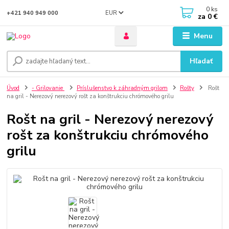
0
ks
EUR
+421 940 949 000
za
0 €
Menu
Hľadať
Úvod
- Grilovanie
Príslušenstvo k záhradným grilom
Rošty
Rošt
na gril - Nerezový nerezový rošt za konštrukciu chrómového grilu
Rošt na gril - Nerezový nerezový
rošt za konštrukciu chrómového
grilu