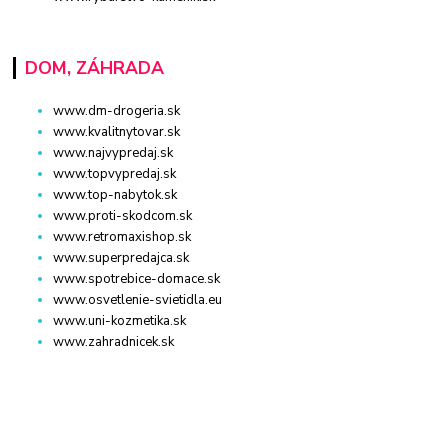
DOM, ZÁHRADA
www.dm-drogeria.sk
www.kvalitnytovar.sk
www.najvypredaj.sk
www.topvypredaj.sk
www.top-nabytok.sk
www.proti-skodcom.sk
www.retromaxishop.sk
www.superpredajca.sk
www.spotrebice-domace.sk
www.osvetlenie-svietidla.eu
www.uni-kozmetika.sk
www.zahradnicek.sk