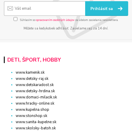
Prihlásiť sa
Súhlasím so
spracovaním osobných údajov
za účelom zasielania newslettera.
Môžete sa kedykoľvek odhlásiť. Zasielame raz za 14 dní.
DETI, ŠPORT, HOBBY
www.kamenik.sk
www.detsky-raj.sk
www.detskaradost.sk
www.detsky-hrdina.sk
www.domaci-milacik.sk
www.hracky-online.sk
www.kupelna.shop
www.stonshop.sk
www.sanita-kupelne.sk
www.skolsky-batoh.sk