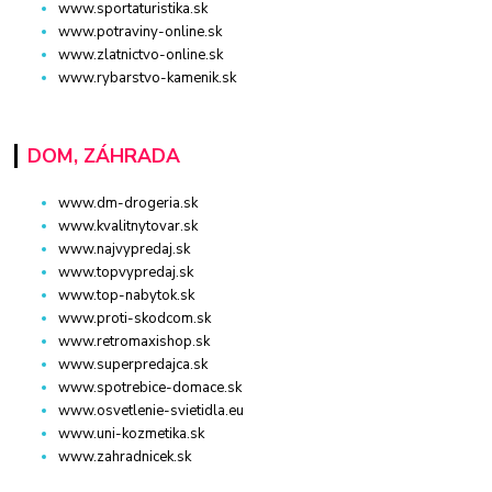
www.sportaturistika.sk
www.potraviny-online.sk
www.zlatnictvo-online.sk
www.rybarstvo-kamenik.sk
DOM, ZÁHRADA
www.dm-drogeria.sk
www.kvalitnytovar.sk
www.najvypredaj.sk
www.topvypredaj.sk
www.top-nabytok.sk
www.proti-skodcom.sk
www.retromaxishop.sk
www.superpredajca.sk
www.spotrebice-domace.sk
www.osvetlenie-svietidla.eu
www.uni-kozmetika.sk
www.zahradnicek.sk