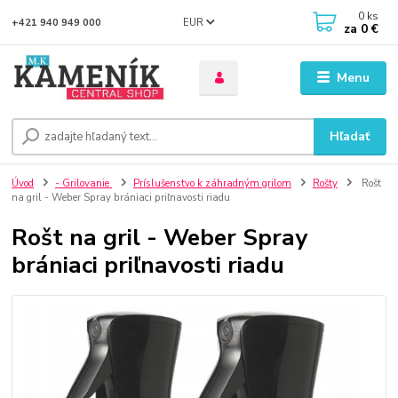
0
ks
EUR
+421 940 949 000
za
0 €
Menu
Hľadať
Úvod
- Grilovanie
Príslušenstvo k záhradným grilom
Rošty
Rošt
na gril - Weber Spray brániaci priľnavosti riadu
Rošt na gril - Weber Spray
brániaci priľnavosti riadu