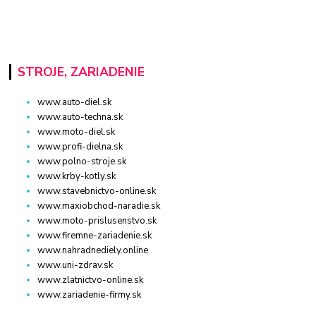
STROJE, ZARIADENIE
www.auto-diel.sk
www.auto-techna.sk
www.moto-diel.sk
www.profi-dielna.sk
www.polno-stroje.sk
www.krby-kotly.sk
www.stavebnictvo-online.sk
www.maxiobchod-naradie.sk
www.moto-prislusenstvo.sk
www.firemne-zariadenie.sk
www.nahradnediely.online
www.uni-zdrav.sk
www.zlatnictvo-online.sk
www.zariadenie-firmy.sk