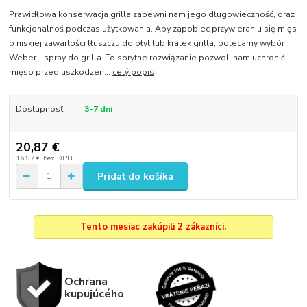
Prawidłowa konserwacja grilla zapewni nam jego długowieczność, oraz
funkcjonalnoś podczas użytkowania. Aby zapobiec przywieraniu się mięs
o niskiej zawartości tłuszczu do płyt lub kratek grilla, polecamy wybór
Weber - spray do grilla. To sprytne rozwiązanie pozwoli nam uchronić
mięso przed uszkodzen...
celý popis
Dostupnosť
3-7 dní
20,87 €
16,97 €
bez DPH
Pridať do košíka
Tento mesiac zakúpili 2 zákazníci.
Ochrana
kupujúcého