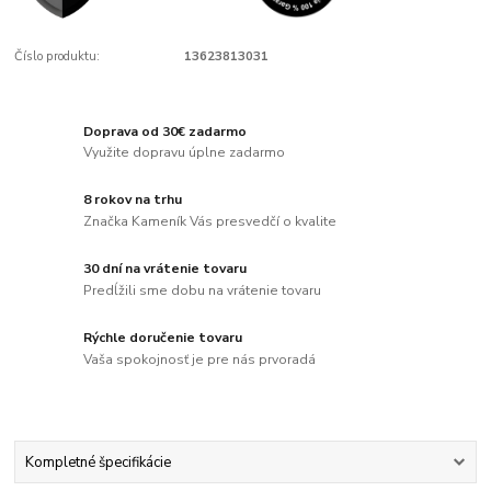
Číslo produktu:
13623813031
Doprava od 30€ zadarmo
Využite dopravu úplne zadarmo
8 rokov na trhu
Značka Kameník Vás presvedčí o kvalite
30 dní na vrátenie tovaru
Predĺžili sme dobu na vrátenie tovaru
Rýchle doručenie tovaru
Vaša spokojnosť je pre nás prvoradá
Kompletné špecifikácie