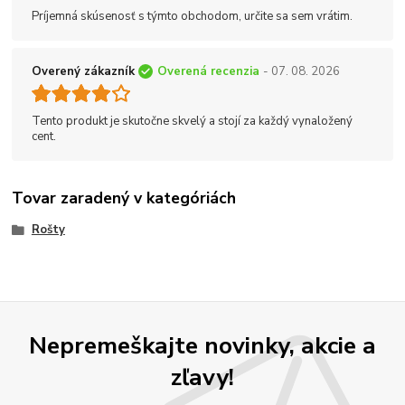
Príjemná skúsenosť s týmto obchodom, určite sa sem vrátim.
Overený zákazník
Overená recenzia
- 07. 08. 2026
Tento produkt je skutočne skvelý a stojí za každý vynaložený
cent.
Tovar zaradený v kategóriách
Rošty
Nepremeškajte novinky, akcie a
zľavy!