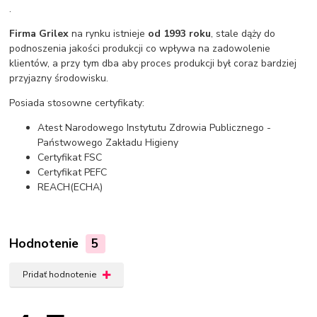
.
Firma Grilex
na rynku istnieje
od 1993 roku
, stale dąży do
podnoszenia jakości produkcji co wpływa na zadowolenie
klientów, a przy tym dba aby proces produkcji był coraz bardziej
przyjazny środowisku.
Posiada stosowne certyfikaty:
Atest Narodowego Instytutu Zdrowia Publicznego -
Państwowego Zakładu Higieny
Certyfikat FSC
Certyfikat PEFC
REACH(ECHA)
Hodnotenie
5
Pridať hodnotenie