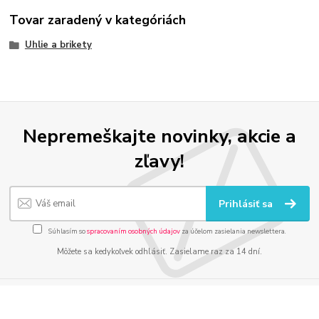
Tovar zaradený v kategóriách
Uhlie a brikety
Nepremeškajte novinky, akcie a
zľavy!
Prihlásiť sa
Súhlasím so
spracovaním osobných údajov
za účelom zasielania newslettera.
Môžete sa kedykoľvek odhlásiť. Zasielame raz za 14 dní.