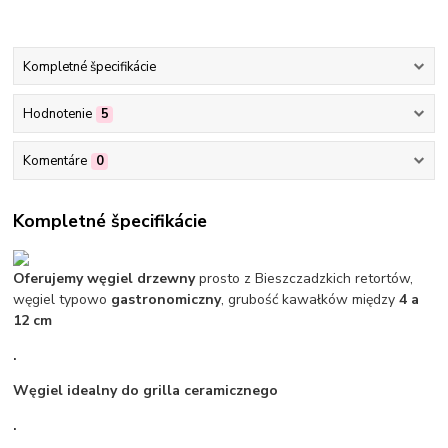
Kompletné špecifikácie
Hodnotenie
5
Komentáre
0
Kompletné špecifikácie
Oferujemy węgiel drzewny
prosto z Bieszczadzkich retortów,
węgiel typowo
gastronomiczny
, grubość kawałków między
4 a
12 cm
.
Węgiel idealny do grilla ceramicznego
.