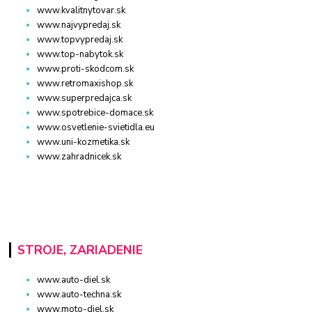
www.kvalitnytovar.sk
www.najvypredaj.sk
www.topvypredaj.sk
www.top-nabytok.sk
www.proti-skodcom.sk
www.retromaxishop.sk
www.superpredajca.sk
www.spotrebice-domace.sk
www.osvetlenie-svietidla.eu
www.uni-kozmetika.sk
www.zahradnicek.sk
STROJE, ZARIADENIE
www.auto-diel.sk
www.auto-techna.sk
www.moto-diel.sk