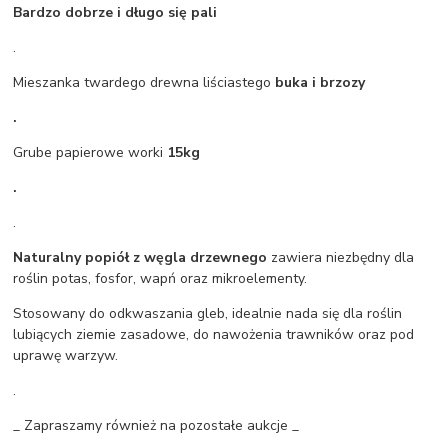
Bardzo dobrze i długo się pali
.
Mieszanka twardego drewna liściastego
buka i brzozy
.
Grube papierowe worki
15kg
.
.
Naturalny popiół z węgla drzewnego
zawiera niezbędny dla
roślin potas, fosfor, wapń oraz mikroelementy.
Stosowany do odkwaszania gleb, idealnie nada się dla roślin
lubiących ziemie zasadowe, do nawożenia trawników oraz pod
uprawę warzyw.
.
_ Zapraszamy również na pozostałe aukcje _