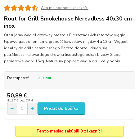
Ako ma hodnotia zákazníci
Rout for Grill Smokehouse Nereadless 40x30 cm
inox
Oferujemy węgiel drzewny prosto z Bieszczadzkich retortów, węgiel
typowo gastronomiczny, grubość kawałków między 4 a 12 cm.Węgiel
idealny do grilla ceramicznego.Bardzo dobrze i długo się
pali.Mieszanka twardego drewna liściastego buka i brzozy.Grube
papierowe worki 15kg..Naturalny popiół z węgla drz...
celý popis
Dostupnosť
3-7 dní
50,89 €
41,37 €
bez DPH
Pridať do košíka
Tento mesiac zakúpili 9 zákazníci.