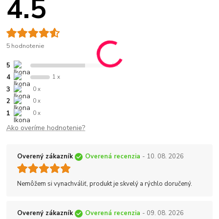
4.5
5 hodnotenie
5
4 x
4
1 x
3
0 x
2
0 x
1
0 x
Ako overíme hodnotenie?
Overený zákazník
Overená recenzia
- 10. 08. 2026
Nemôžem si vynachváliť, produkt je skvelý a rýchlo doručený.
Overený zákazník
Overená recenzia
- 09. 08. 2026