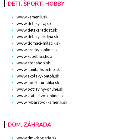
DETI, ŠPORT, HOBBY
www.kamenik.sk
www.detsky-raj.sk
www.detskaradost.sk
www.detsky-hrdina.sk
www.domaci-milacik.sk
www.hracky-online.sk
www.kupelna.shop
www.stonshop.sk
www.sanita-kupelne.sk
www.skolsky-batoh.sk
www.sportaturistika.sk
www.potraviny-online.sk
www.zlatnictvo-online.sk
www.rybarstvo-kamenik.sk
DOM, ZÁHRADA
www.dm-drogeria.sk