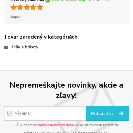
Overený zákazník
Overená recenzia
- 05. 08. 2026
Super
Tovar zaradený v kategóriách
Uhlie a brikety
Nepremeškajte novinky, akcie a
zľavy!
Prihlásiť sa
Súhlasím so
spracovaním osobných údajov
za účelom zasielania newslettera.