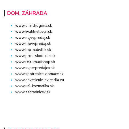
DOM, ZÁHRADA
www.dm-drogeria.sk
www.kvalitnytovar.sk
www.najvypredaj.sk
www.topvypredaj.sk
www.top-nabytok.sk
www.proti-skodcom.sk
www.retromaxishop.sk
www.superpredajca.sk
www.spotrebice-domace.sk
www.osvetlenie-svietidla.eu
www.uni-kozmetika.sk
www.zahradnicek.sk