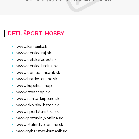
Môžete sa kedykoľvek odhlásiť. Zasielame raz za 14 dní.
DETI, ŠPORT, HOBBY
www.kamenik.sk
www.detsky-raj.sk
www.detskaradost.sk
www.detsky-hrdina.sk
www.domaci-milacik.sk
www.hracky-online.sk
www.kupelna.shop
www.stonshop.sk
www.sanita-kupelne.sk
www.skolsky-batoh.sk
www.sportaturistika.sk
www.potraviny-online.sk
www.zlatnictvo-online.sk
www.rybarstvo-kamenik.sk