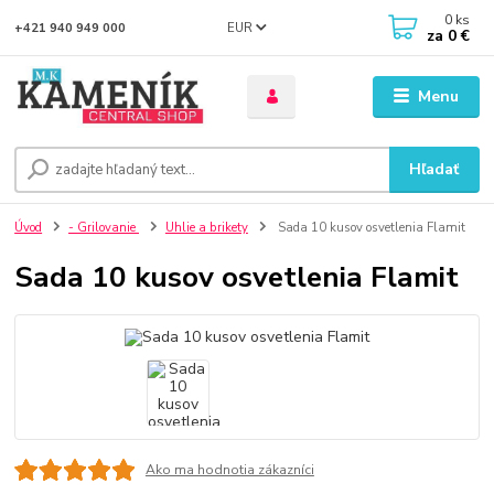
0
ks
EUR
+421 940 949 000
za
0 €
Menu
Hľadať
Úvod
- Grilovanie
Uhlie a brikety
Sada 10 kusov osvetlenia Flamit
Sada 10 kusov osvetlenia Flamit
Ako ma hodnotia zákazníci