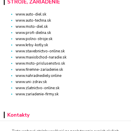
STROJE, ZARIADENIE
www.auto-diel.sk
www.auto-techna.sk
www.moto-diel.sk
www.profi-dielna.sk
www.polno-stroje.sk
www.krby-kotly.sk
www.stavebnictvo-online.sk
www.maxiobchod-naradie.sk
www.moto-prislusenstvo.sk
www.firemne-zariadenie.sk
www.nahradnediely.online
www.uni-zdrav.sk
www.zlatnictvo-online.sk
www.zariadenie-firmy.sk
Kontakty
+421 940 949 000