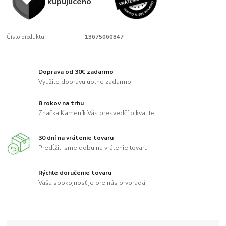
kupujúcého
Číslo produktu:
13675060847
Doprava od 30€ zadarmo
Využite dopravu úplne zadarmo
8 rokov na trhu
Značka Kameník Vás presvedčí o kvalite
30 dní na vrátenie tovaru
Predĺžili sme dobu na vrátenie tovaru
Rýchle doručenie tovaru
Vaša spokojnosť je pre nás prvoradá