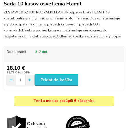
Sada 10 kusov osvetlenia Flamit
ZESTAW 10 SZTUK ROZPAŁKI FLAMITPodpałka biała FLAMiT 40
kostek pali się silnym i równomiernym płomieniem. Doskonale nadaje
się do rozpalania grilla, w piecach kaflowych, piecach CO i
kominkach.Dzięki wysokiej kaloryczności nadaje się również do
rozpalania ognisk.Jak stosować:Odłamać kostkę zapalając...
celý popis
Dostupnosť
3-7 dní
18,10 €
14,71 €
bez DPH
Pridať do košíka
Tento mesiac zakúpili 6 zákazníci.
Ochrana