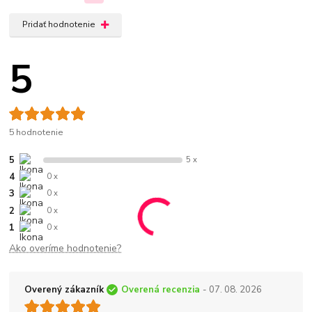
Pridať hodnotenie
5
5 hodnotenie
5
5 x
4
0 x
3
0 x
2
0 x
1
0 x
Ako overíme hodnotenie?
Overený zákazník
Overená recenzia
- 07. 08. 2026