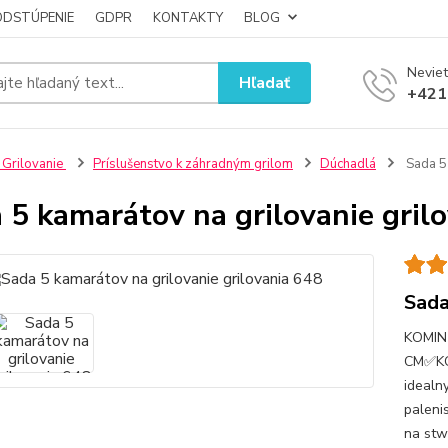
ODSTÚPENIE
GDPR
KONTAKTY
BLOG
Neviet
Hľadať
+421
 Grilovanie
Príslušenstvo k záhradným grilom
Dúchadlá
Sada 5 
 5 kamarátov na grilovanie gril
Sada
KOMIN
CM✅KOM
idealn
paleni
na stw