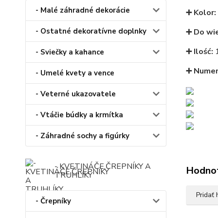
- Malé záhradné dekorácie
➕ Kolor:
- Ostatné dekoratívne doplnky
➕ Do wie
➕ Ilość:
1
- Sviečky a kahance
➕ Numer
- Umelé kvety a vence
- Veterné ukazovatele
- Vtáčie búdky a krmítka
- Záhradné sochy a figúrky
- KVETINÁČE,ČREPNÍKY A
Hodno
TRUHLÍKY
Pridať
- Črepníky