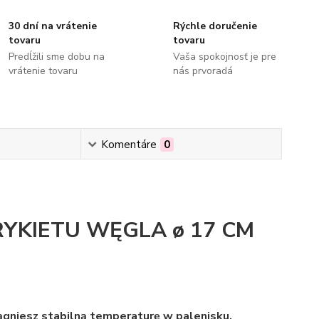
30 dní na vrátenie
Rýchle doručenie
tovaru
tovaru
Predĺžili sme dobu na
Vaša spokojnosť je pre
vrátenie tovaru
nás prvoradá
Komentáre
0
RYKIETU WĘGLA ø 17 CM
ągniesz stabilną temperaturę w palenisku.