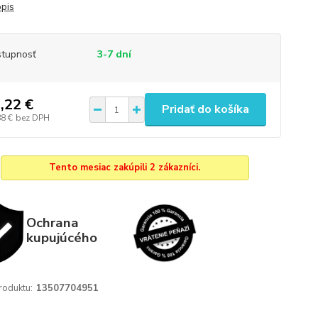
opis
tupnosť
3-7 dní
,22 €
Pridať do košíka
88 €
bez DPH
Tento mesiac zakúpili 2 zákazníci.
Ochrana
kupujúcého
roduktu:
13507704951