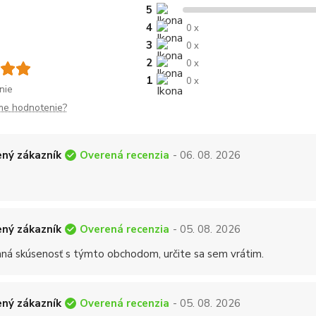
5
4
0 x
3
0 x
2
0 x
1
0 x
nie
me hodnotenie?
Overená recenzia
ný zákazník
- 06. 08. 2026
Overená recenzia
ný zákazník
- 05. 08. 2026
mná skúsenosť s týmto obchodom, určite sa sem vrátim.
Overená recenzia
ný zákazník
- 05. 08. 2026