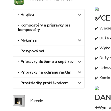
- Hnojivá
✅CE
- Kompostéry a prípravky pre
✔️ Węgie
kompostéry
✔️
Duże 
- Mykoríza
✔️
Wykon
- Posypová soľ
✔️
Duży 
- Prípravky do žúmp a septikov
✔️ Uchwy
- Prípravky na ochranu rastlín
✔️ Komin
- Prostriedky proti škodcom
DAN
- Kúrenie
➕Wymia