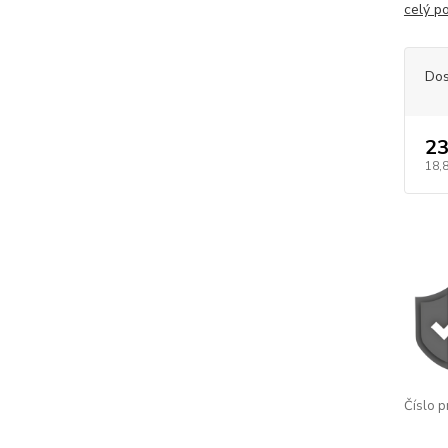
celý p
Dos
23
18,
Číslo p