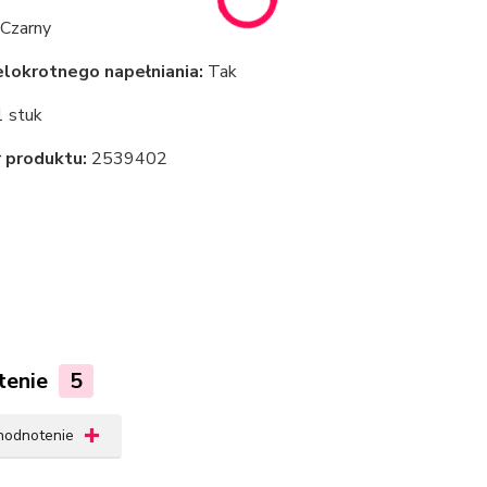
Czarny
lokrotnego napełniania:
Tak
 stuk
 produktu:
2539402
tenie
5
 hodnotenie