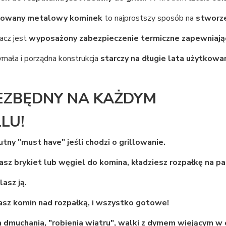
owany metalowy kominek
to najprostszy sposób na
stworze
acz jest
wyposażony zabezpieczenie termiczne zapewniają
mała i porządna konstrukcja
starczy na długie lata użytkowan
EZBĘDNY NA KAŻDYM
LU!
tny "must have" jeśli chodzi o grillowanie.
sz brykiet lub węgiel do komina, kładziesz rozpałkę na pa
asz ją.
sz komin nad rozpałką, i wszystko gotowe!
 dmuchania, "robienia wiatru", walki z dymem wiejącym w o