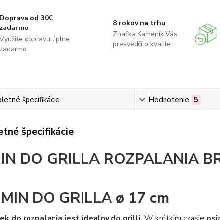
Doprava od 30€
8 rokov na trhu
zadarmo
Značka Kameník Vás
Využite dopravu úplne
presvedčí o kvalite
zadarmo
etné špecifikácie
Hodnotenie
5
tné špecifikácie
IN DO GRILLA ROZPALANIA B
MIN DO GRILLA ø 17 cm
k do rozpalania jest idealny do grilli.
W krótkim czasie
osi