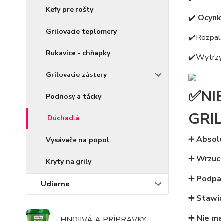
Kefy pre rošty
✔️
Ocynk
Grilovacie teplomery
✔️Rozpal
Rukavice - chňapky
✔️Wytrzy
Grilovacie zástery
✅NI
Podnosy a tácky
GRIL
Dúchadlá
➕
Absolu
Vysávače na popol
➕ Wrzuca
Kryty na grily
➕ Podpal
- Udiarne
➕ Stawia
➕ Nie ma
- HNOJIVÁ A PRÍPRAVKY