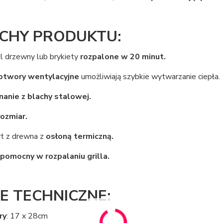
CHY PRODUKTU:
l drzewny lub brykiety
rozpalone w 20 minut.
otwory wentylacyjne
umożliwiają szybkie wytwarzanie ciepła.
anie z blachy stalowej.
rozmiar.
t z drewna z
osłoną termiczną.
pomocny w rozpalaniu grilla.
E TECHNICZNE:
ry
: 17 x 28cm