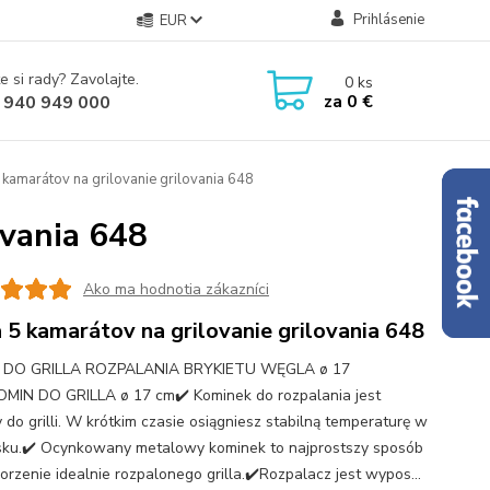
Prihlásenie
EUR
e si rady? Zavolajte.
0
ks
za
0 €
 940 949 000
kamarátov na grilovanie grilovania 648
ovania 648
Ako ma hodnotia zákazníci
 5 kamarátov na grilovanie grilovania 648
 DO GRILLA ROZPALANIA BRYKIETU WĘGLA ø 17
IN DO GRILLA ø 17 cm✔️ Kominek do rozpalania jest
y do grilli. W krótkim czasie osiągniesz stabilną temperaturę w
sku.✔️ Ocynkowany metalowy kominek to najprostszy sposób
orzenie idealnie rozpalonego grilla.✔️Rozpalacz jest wypos...