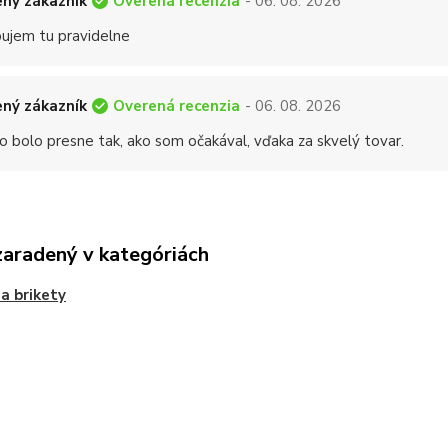
Overená recenzia
ný zákazník
- 06. 08. 2026
ujem tu pravidelne
Overená recenzia
ný zákazník
- 06. 08. 2026
o bolo presne tak, ako som očakával, vďaka za skvelý tovar.
zaradený v kategóriách
 a brikety