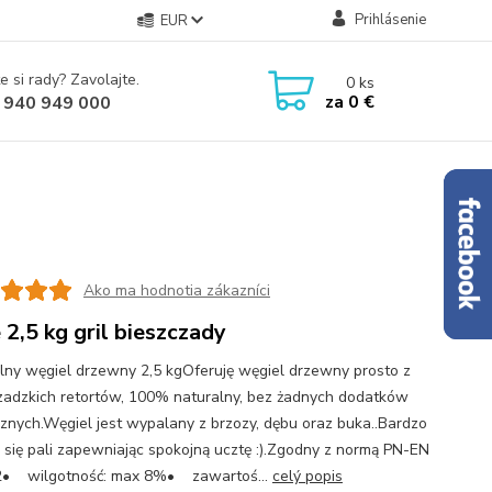
Prihlásenie
EUR
e si rady? Zavolajte.
0
ks
za
0 €
 940 949 000
Ako ma hodnotia zákazníci
e 2,5 kg gril bieszczady
lny węgiel drzewny 2,5 kgOferuję węgiel drzewny prosto z
zadzkich retortów, 100% naturalny, bez żadnych dodatków
znych.Węgiel jest wypalany z brzozy, dębu oraz buka..Bardzo
 się pali zapewniając spokojną ucztę :).Zgodny z normą PN-EN
2• wilgotność: max 8%• zawartoś...
celý popis