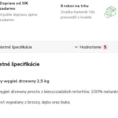
Doprava od 30€
8 rokov na trhu
zadarmo
Značka Kameník Vás
Využite dopravu úplne
presvedčí o kvalite
zadarmo
etné špecifikácie
Hodnotenie
5
tné špecifikácie
y węgiel drzewny 2,5 kg
węgiel drzewny prosto z bieszczadzkich retortów, 100% natural
st wypalany z brzozy, dębu oraz buka.