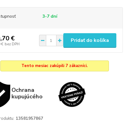
tupnosť
3-7 dní
,70 €
Pridať do košíka
 €
bez DPH
Tento mesiac zakúpili 7 zákazníci.
Ochrana
kupujúcého
roduktu:
13581957867