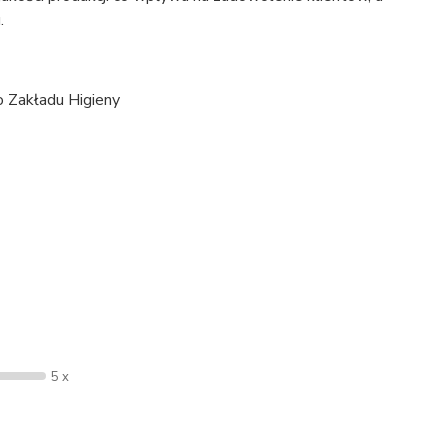
.
 Zakładu Higieny
5 x