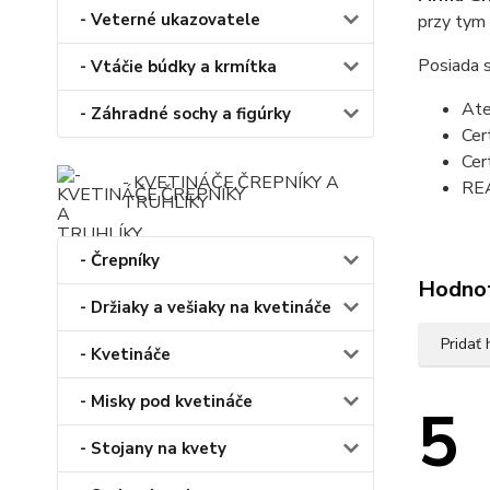
- Veterné ukazovatele
przy tym 
Posiada 
- Vtáčie búdky a krmítka
Ate
- Záhradné sochy a figúrky
Cer
Cer
- KVETINÁČE,ČREPNÍKY A
RE
TRUHLÍKY
- Črepníky
Hodno
- Držiaky a vešiaky na kvetináče
Pridať
- Kvetináče
- Misky pod kvetináče
5
- Stojany na kvety