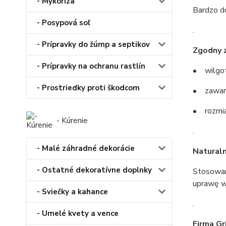
- Mykoríza
Bardzo do
- Posypová soľ
.
- Prípravky do žúmp a septikov
Zgodny 
- Prípravky na ochranu rastlín
• wilgo
- Prostriedky proti škodcom
• zawart
• rozmia
- Kúrenie
.
- Malé záhradné dekorácie
Natural
- Ostatné dekoratívne doplnky
Stosowany
uprawę w
- Sviečky a kahance
.
- Umelé kvety a vence
Firma Gr