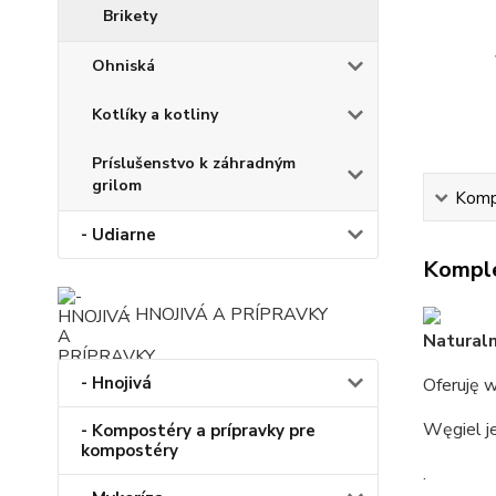
Brikety
Ohniská
Kotlíky a kotliny
Príslušenstvo k záhradným
grilom
Kompl
- Udiarne
Komple
- HNOJIVÁ A PRÍPRAVKY
Naturaln
- Hnojivá
Oferuję 
Węgiel je
- Kompostéry a prípravky pre
kompostéry
.