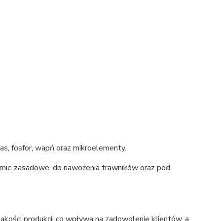
tas, fosfor, wapń oraz mikroelementy.
ziemie zasadowe, do nawożenia trawników oraz pod
jakości produkcji co wpływa na zadowolenie klientów, a