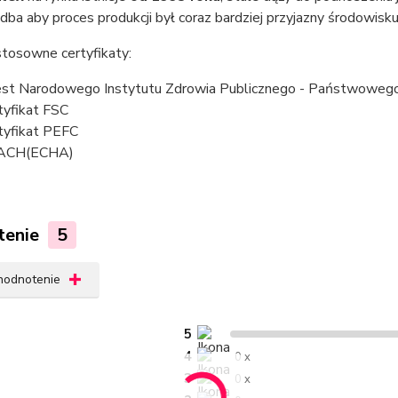
dba aby proces produkcji był coraz bardziej przyjazny środowisku
stosowne certyfikaty:
st Narodowego Instytutu Zdrowia Publicznego - Państwowego
tyfikat FSC
tyfikat PEFC
ACH(ECHA)
tenie
5
 hodnotenie
5
4
0 x
3
0 x