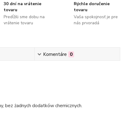
30 dní na vrátenie
Rýchle doručenie
tovaru
tovaru
Predĺžili sme dobu na
Vaša spokojnosť je pre
vrátenie tovaru
nás prvoradá
Komentáre
0
ny, bez żadnych dodatków chemicznych.