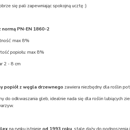
brze się pali zapewniając spokojną ucztę :)
z normą PN-EN 1860-2
tność: max 8%
ość popiołu: max 8%
r 2 - 8 cm
ny popiół z węgla drzewnego
zawiera niezbędny dla roślin po
 do odkwaszania gleb, idealnie nada się dla roślin lubiących 
arzyw.
ilex
na rynku istnieje
od 1993 roku
, stale dąży do podnoszenia 