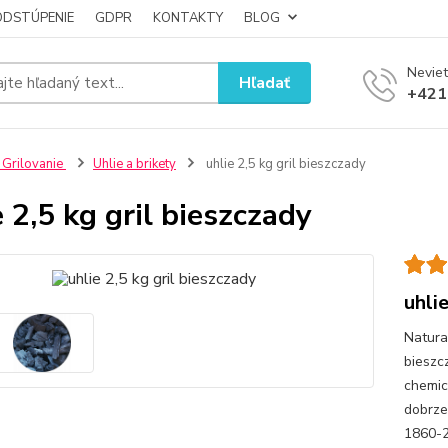
ODSTÚPENIE
GDPR
KONTAKTY
BLOG
Neviet
Hľadať
+421
 Grilovanie
Uhlie a brikety
uhlie 2,5 kg gril bieszczady
e 2,5 kg gril bieszczady
uhli
Natura
bieszc
chemic
dobrze
1860-