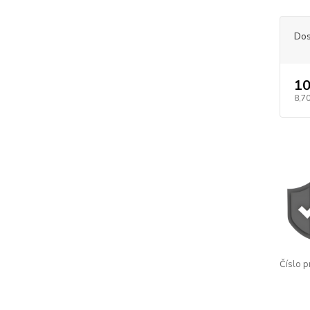
Dos
10
8,70
Číslo p