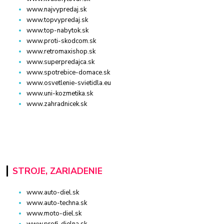
www.najvypredaj.sk
www.topvypredaj.sk
www.top-nabytok.sk
www.proti-skodcom.sk
www.retromaxishop.sk
www.superpredajca.sk
www.spotrebice-domace.sk
www.osvetlenie-svietidla.eu
www.uni-kozmetika.sk
www.zahradnicek.sk
STROJE, ZARIADENIE
www.auto-diel.sk
www.auto-techna.sk
www.moto-diel.sk
www.profi-dielna.sk