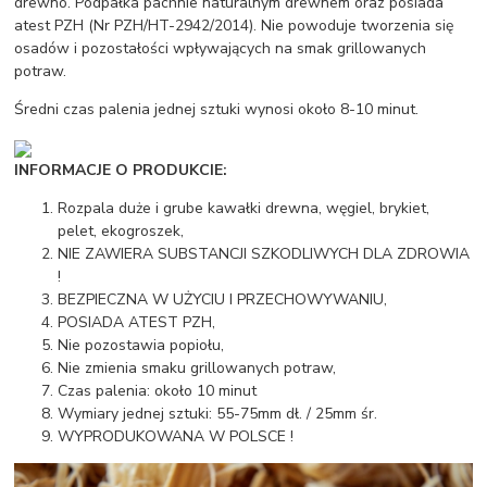
drewno. Podpałka pachnie naturalnym drewnem oraz posiada
atest PZH (Nr PZH/HT-2942/2014). Nie powoduje tworzenia się
osadów i pozostałości wpływających na smak grillowanych
potraw.
Średni czas palenia jednej sztuki wynosi około 8-10 minut.
INFORMACJE O PRODUKCIE:
Rozpala duże i grube kawałki drewna, węgiel, brykiet,
pelet, ekogroszek,
NIE ZAWIERA SUBSTANCJI SZKODLIWYCH DLA ZDROWIA
!
BEZPIECZNA W UŻYCIU I PRZECHOWYWANIU,
POSIADA ATEST PZH,
Nie pozostawia popiołu,
Nie zmienia smaku grillowanych potraw,
Czas palenia: około 10 minut
Wymiary jednej sztuki: 55-75mm dł. / 25mm śr.
WYPRODUKOWANA W POLSCE !