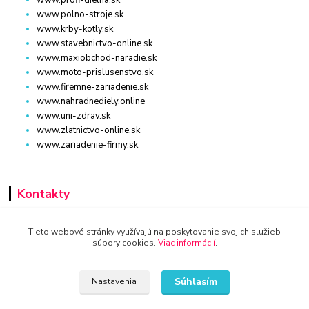
www.polno-stroje.sk
www.krby-kotly.sk
www.stavebnictvo-online.sk
www.maxiobchod-naradie.sk
www.moto-prislusenstvo.sk
www.firemne-zariadenie.sk
www.nahradnediely.online
www.uni-zdrav.sk
www.zlatnictvo-online.sk
www.zariadenie-firmy.sk
Kontakty
+421 940 949 000
Tieto webové stránky využívajú na poskytovanie svojich služieb
súbory cookies.
Viac informácií
.
info@kamenik.sk
Súhlasím
Nastavenia