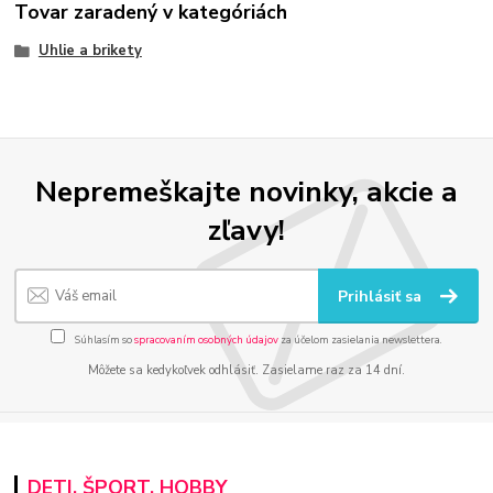
Tovar zaradený v kategóriách
Uhlie a brikety
Nepremeškajte novinky, akcie a
zľavy!
Prihlásiť sa
Súhlasím so
spracovaním osobných údajov
za účelom zasielania newslettera.
Môžete sa kedykoľvek odhlásiť. Zasielame raz za 14 dní.
DETI, ŠPORT, HOBBY