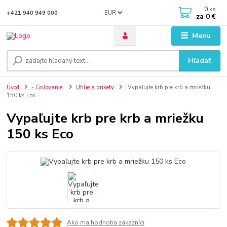
0
ks
EUR
+421 940 949 000
za
0 €
Menu
Hľadať
Úvod
- Grilovanie
Uhlie a brikety
Vypaľujte krb pre krb a mriežku
150 ks Eco
Vypaľujte krb pre krb a mriežku
150 ks Eco
Ako ma hodnotia zákazníci