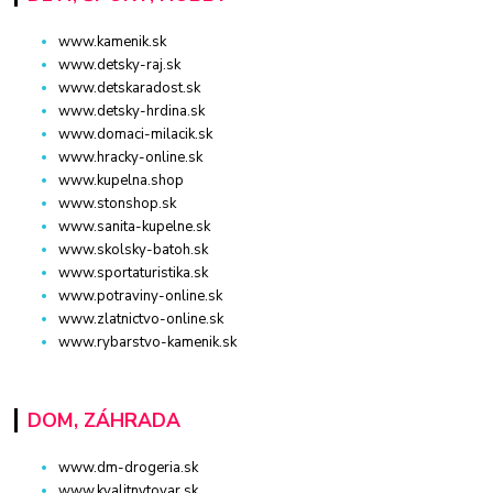
www.kamenik.sk
www.detsky-raj.sk
www.detskaradost.sk
www.detsky-hrdina.sk
www.domaci-milacik.sk
www.hracky-online.sk
www.kupelna.shop
www.stonshop.sk
www.sanita-kupelne.sk
www.skolsky-batoh.sk
www.sportaturistika.sk
www.potraviny-online.sk
www.zlatnictvo-online.sk
www.rybarstvo-kamenik.sk
DOM, ZÁHRADA
www.dm-drogeria.sk
www.kvalitnytovar.sk