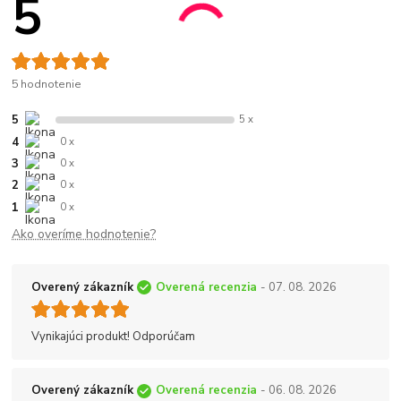
5
5 hodnotenie
5
5 x
4
0 x
3
0 x
2
0 x
1
0 x
Ako overíme hodnotenie?
Overený zákazník
Overená recenzia
- 07. 08. 2026
Vynikajúci produkt! Odporúčam
Overený zákazník
Overená recenzia
- 06. 08. 2026