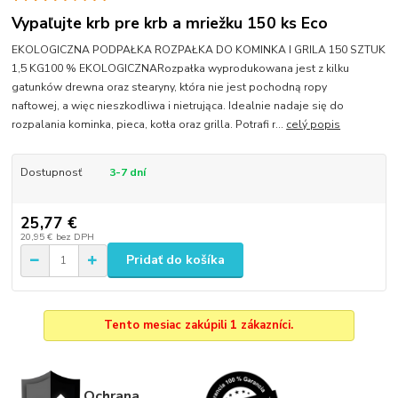
Vypaľujte krb pre krb a mriežku 150 ks Eco
EKOLOGICZNA PODPAŁKA ROZPAŁKA DO KOMINKA I GRILA 150 SZTUK
1,5 KG100 % EKOLOGICZNARozpałka wyprodukowana jest z kilku
gatunków drewna oraz stearyny, która nie jest pochodną ropy
naftowej, a więc nieszkodliwa i nietrująca. Idealnie nadaje się do
rozpalania kominka, pieca, kotła oraz grilla. Potrafi r...
celý popis
Dostupnosť
3-7 dní
25,77 €
20,95 €
bez DPH
Pridať do košíka
Tento mesiac zakúpili 1 zákazníci.
Ochrana