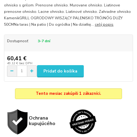
ohnisko s grilom. Prenosne ohnisko. Murovane ohnisko. Liatinove
prenosne ohnisko. Lacne ohnisko. Liatinové ohnisko. Zahradne ohnisko
KamenikGRILL OGRODOWY WISZĄCY PALENISKO TRÓJNÓG DUŻY
50CMNa taras | Na patio | Do ogródka | Na działkę...
celý popis
Dostupnosť
3-7 dní
60,41 €
49,12 €
bez DPH
Pridať do košíka
Tento mesiac zakúpili 1 zákazníci.
Ochrana
kupujúcého