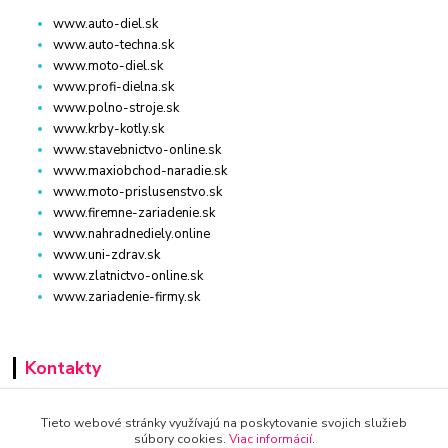
www.auto-diel.sk
www.auto-techna.sk
www.moto-diel.sk
www.profi-dielna.sk
www.polno-stroje.sk
www.krby-kotly.sk
www.stavebnictvo-online.sk
www.maxiobchod-naradie.sk
www.moto-prislusenstvo.sk
www.firemne-zariadenie.sk
www.nahradnediely.online
www.uni-zdrav.sk
www.zlatnictvo-online.sk
www.zariadenie-firmy.sk
Kontakty
+421 940 949 000
Tieto webové stránky využívajú na poskytovanie svojich služieb
súbory cookies.
Viac informácií
.