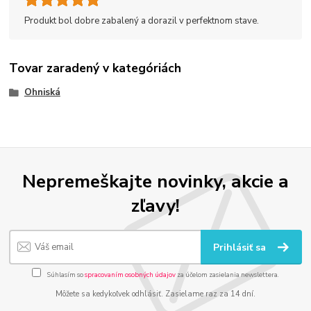
Produkt bol dobre zabalený a dorazil v perfektnom stave.
Tovar zaradený v kategóriách
Ohniská
Nepremeškajte novinky, akcie a
zľavy!
Prihlásiť sa
Súhlasím so
spracovaním osobných údajov
za účelom zasielania newslettera.
Môžete sa kedykoľvek odhlásiť. Zasielame raz za 14 dní.