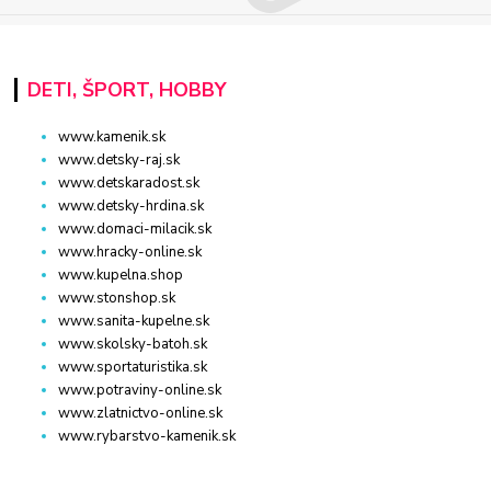
DETI, ŠPORT, HOBBY
www.kamenik.sk
www.detsky-raj.sk
www.detskaradost.sk
www.detsky-hrdina.sk
www.domaci-milacik.sk
www.hracky-online.sk
www.kupelna.shop
www.stonshop.sk
www.sanita-kupelne.sk
www.skolsky-batoh.sk
www.sportaturistika.sk
www.potraviny-online.sk
www.zlatnictvo-online.sk
www.rybarstvo-kamenik.sk