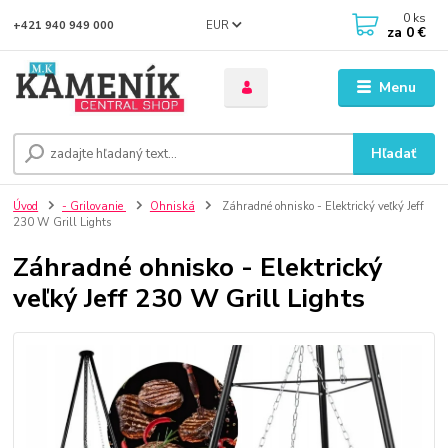
0
ks
EUR
+421 940 949 000
za
0 €
Menu
Hľadať
Úvod
- Grilovanie
Ohniská
Záhradné ohnisko - Elektrický veľký Jeff
230 W Grill Lights
Záhradné ohnisko - Elektrický
veľký Jeff 230 W Grill Lights