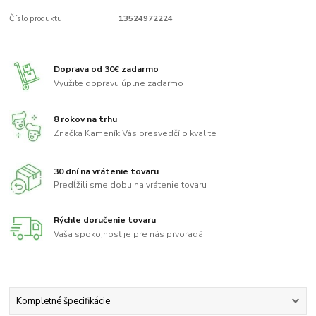
Číslo produktu:
13524972224
Doprava od 30€ zadarmo
Využite dopravu úplne zadarmo
8 rokov na trhu
Značka Kameník Vás presvedčí o kvalite
30 dní na vrátenie tovaru
Predĺžili sme dobu na vrátenie tovaru
Rýchle doručenie tovaru
Vaša spokojnosť je pre nás prvoradá
Kompletné špecifikácie