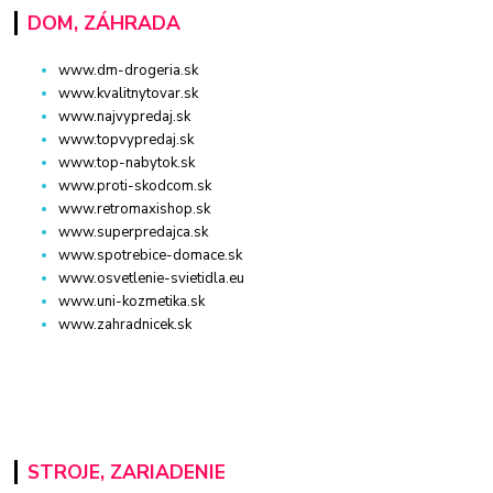
DOM, ZÁHRADA
www.dm-drogeria.sk
www.kvalitnytovar.sk
www.najvypredaj.sk
www.topvypredaj.sk
www.top-nabytok.sk
www.proti-skodcom.sk
www.retromaxishop.sk
www.superpredajca.sk
www.spotrebice-domace.sk
www.osvetlenie-svietidla.eu
www.uni-kozmetika.sk
www.zahradnicek.sk
STROJE, ZARIADENIE