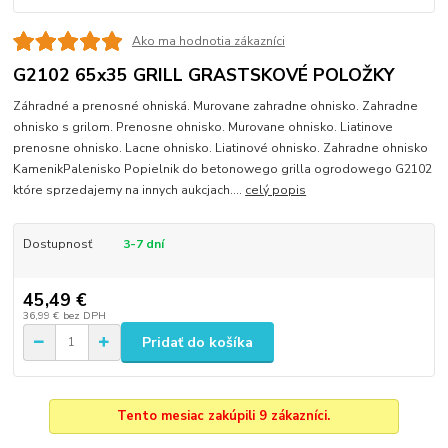
Ako ma hodnotia zákazníci
G2102 65x35 GRILL GRASTSKOVÉ POLOŽKY
Záhradné a prenosné ohniská. Murovane zahradne ohnisko. Zahradne
ohnisko s grilom. Prenosne ohnisko. Murovane ohnisko. Liatinove
prenosne ohnisko. Lacne ohnisko. Liatinové ohnisko. Zahradne ohnisko
KamenikPalenisko Popielnik do betonowego grilla ogrodowego G2102
które sprzedajemy na innych aukcjach....
celý popis
Dostupnosť
3-7 dní
45,49 €
36,99 €
bez DPH
Pridať do košíka
Tento mesiac zakúpili 9 zákazníci.