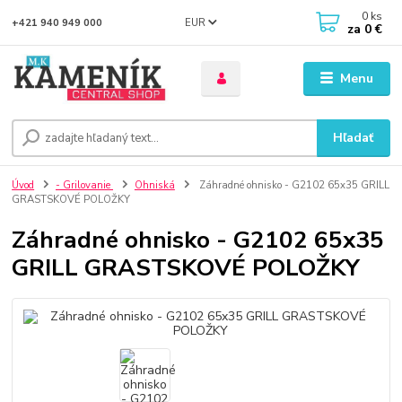
0
ks
EUR
+421 940 949 000
za
0 €
Menu
Hľadať
Úvod
- Grilovanie
Ohniská
Záhradné ohnisko - G2102 65x35 GRILL
GRASTSKOVÉ POLOŽKY
Záhradné ohnisko - G2102 65x35
GRILL GRASTSKOVÉ POLOŽKY