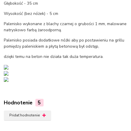
Głębokość - 35 cm
Wysokość (bez nóżek) - 5 cm
Palenisko wykonane z blachy czarnej o grubości 1 mm, malowane
natryskowo farbą żaroodporną.
Palenisko posiada dodatkowe nóżki aby po postawieniu na grillu
pomiędzy paleniskiem a płytą betonową był odstęp,
dzięki temu na beton nie działa tak duża temperatura.
Hodnotenie
5
Pridať hodnotenie