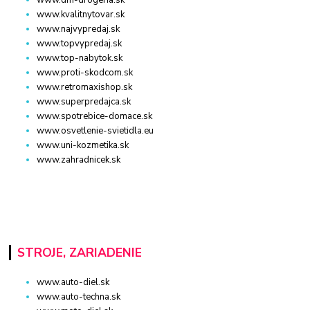
www.dm-drogeria.sk
www.kvalitnytovar.sk
www.najvypredaj.sk
www.topvypredaj.sk
www.top-nabytok.sk
www.proti-skodcom.sk
www.retromaxishop.sk
www.superpredajca.sk
www.spotrebice-domace.sk
www.osvetlenie-svietidla.eu
www.uni-kozmetika.sk
www.zahradnicek.sk
STROJE, ZARIADENIE
www.auto-diel.sk
www.auto-techna.sk