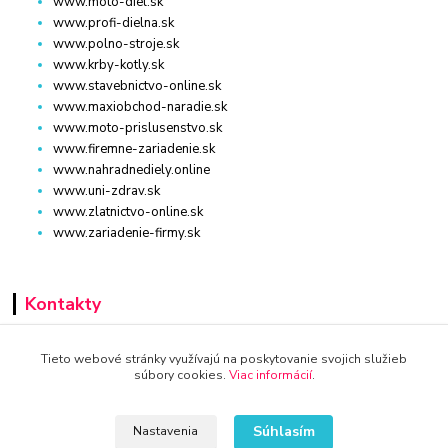
www.moto-diel.sk
www.profi-dielna.sk
www.polno-stroje.sk
www.krby-kotly.sk
www.stavebnictvo-online.sk
www.maxiobchod-naradie.sk
www.moto-prislusenstvo.sk
www.firemne-zariadenie.sk
www.nahradnediely.online
www.uni-zdrav.sk
www.zlatnictvo-online.sk
www.zariadenie-firmy.sk
Kontakty
+421 940 949 000
Tieto webové stránky využívajú na poskytovanie svojich služieb
súbory cookies.
Viac informácií
.
info@kamenik.sk
Súhlasím
Nastavenia