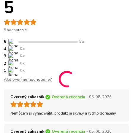
5
5 hodnotenie
5
5 x
4
0 x
3
0 x
2
0 x
1
0 x
Ako overíme hodnotenie?
Overený zákazník
Overená recenzia
- 06. 08. 2026
Nemôžem si vynachváliť, produkt je skvelý a rýchlo doručený.
Overený zákazník
Overená recenzia
- 05. 08. 2026