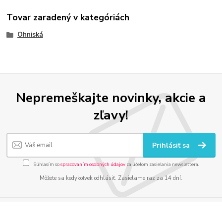
Tovar zaradený v kategóriách
Ohniská
Nepremeškajte novinky, akcie a
zľavy!
Prihlásiť sa
Súhlasím so
spracovaním osobných údajov
za účelom zasielania newslettera.
Môžete sa kedykoľvek odhlásiť. Zasielame raz za 14 dní.