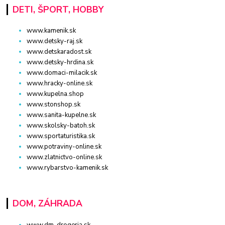
DETI, ŠPORT, HOBBY
www.kamenik.sk
www.detsky-raj.sk
www.detskaradost.sk
www.detsky-hrdina.sk
www.domaci-milacik.sk
www.hracky-online.sk
www.kupelna.shop
www.stonshop.sk
www.sanita-kupelne.sk
www.skolsky-batoh.sk
www.sportaturistika.sk
www.potraviny-online.sk
www.zlatnictvo-online.sk
www.rybarstvo-kamenik.sk
DOM, ZÁHRADA