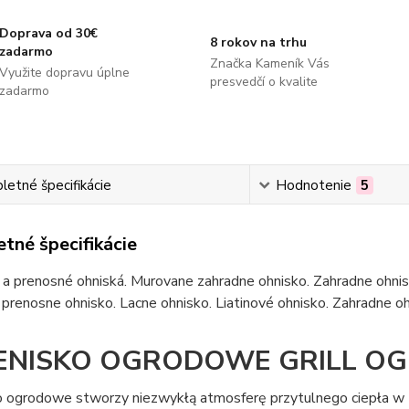
Doprava od 30€
8 rokov na trhu
zadarmo
Značka Kameník Vás
Využite dopravu úplne
presvedčí o kvalite
zadarmo
etné špecifikácie
Hodnotenie
5
tné špecifikácie
a prenosné ohniská. Murovane zahradne ohnisko. Zahradne ohnis
 prenosne ohnisko. Lacne ohnisko. Liatinové ohnisko. Zahradne 
ENISKO OGRODOWE GRILL OGN
o ogrodowe stworzy niezwykłą atmosferę przytulnego ciepła w