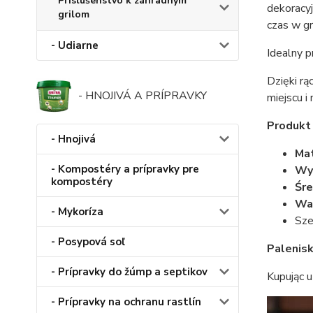
Príslušenstvo k záhradným
dekoracyj
grilom
czas w gro
- Udiarne
Idealny 
Dzięki r
- HNOJIVÁ A PRÍPRAVKY
miejscu i
Produkt 
- Hnojivá
Mat
- Kompostéry a prípravky pre
Wy
kompostéry
Śre
Wa
- Mykoríza
Sze
- Posypová soľ
Palenis
- Prípravky do žúmp a septikov
Kupując u
- Prípravky na ochranu rastlín