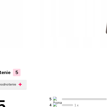
tenie
5
 hodnotenie
5
5
4
1 x