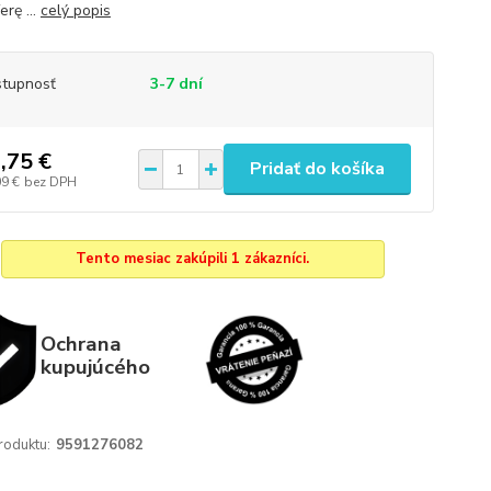
rę ...
celý popis
tupnosť
3-7 dní
,75 €
Pridať do košíka
09 €
bez DPH
Tento mesiac zakúpili 1 zákazníci.
Ochrana
kupujúcého
roduktu:
9591276082