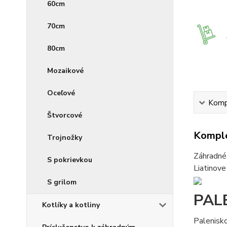
60cm
70cm
80cm
Mozaikové
Oceľové
Kompl
Štvorcové
Komple
Trojnožky
Záhradné 
S pokrievkou
Liatinove
S grilom
PAL
Kotlíky a kotliny
Palenisk