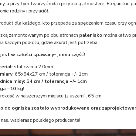
ny, a przy tym tworzyć miłą i przytulną atmosferę. Eleganckie
nie rodziny i przyjaciół.
produkt dla każdego, kto przepada za spędzaniem czasu przy og
ączką zamontowanym po obu stronach
palenisko
można łatwo pr
 na każdym podłożu, gdzie akurat jest potrzeba.
jest w całości spawany- jedna część!
eriał:
stal czarna 2.0mm
miary:
65x54x27 cm / tolerancja +/- 1cm
dnica misy: 54 cm / tolerancja +/- 1cm
ga ~10 kg!
rokość w najszerszym miejscu (z uszami): 65 cm
ko do ogniska
zostało wyprodukowane oraz zaprojektowan
 nas, wspierasz polskiego producenta!