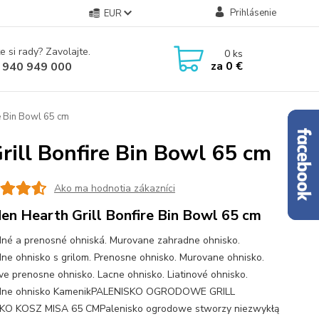
Prihlásenie
EUR
e si rady? Zavolajte.
0
ks
za
0 €
 940 949 000
e Bin Bowl 65 cm
ill Bonfire Bin Bowl 65 cm
Ako ma hodnotia zákazníci
en Hearth Grill Bonfire Bin Bowl 65 cm
né a prenosné ohniská. Murovane zahradne ohnisko.
ne ohnisko s grilom. Prenosne ohnisko. Murovane ohnisko.
ove prenosne ohnisko. Lacne ohnisko. Liatinové ohnisko.
dne ohnisko KamenikPALENISKO OGRODOWE GRILL
KO KOSZ MISA 65 CMPalenisko ogrodowe stworzy niezwykłą