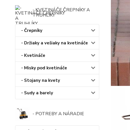
- KVETINÁČE,ČREPNÍKY A
TRUHLÍKY
- Črepníky
- Držiaky a vešiaky na kvetináče
- Kvetináče
- Misky pod kvetináče
- Stojany na kvety
- Sudy a barely
- POTREBY A NÁRADIE