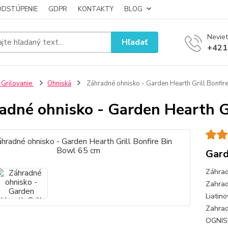
ODSTÚPENIE
GDPR
KONTAKTY
BLOG
Neviet
Hľadať
+421
 Grilovanie
Ohniská
Záhradné ohnisko - Garden Hearth Grill Bonfir
adné ohnisko - Garden Hearth Gr
Gard
Záhrad
Zahrad
Liatin
Zahra
OGNIS