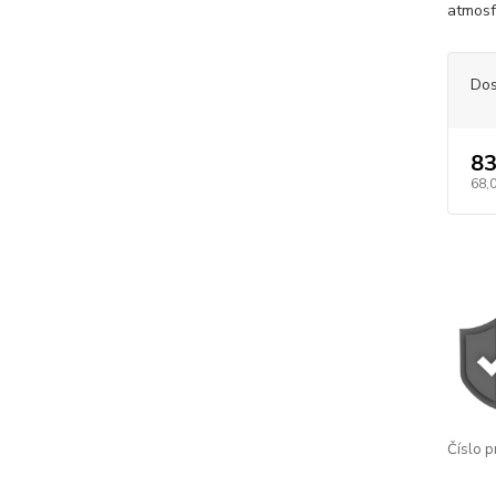
atmosfe
Dos
83
68,
Číslo p