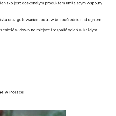
 palenisko jest doskonałym produktem umilającym wspólny
nisku oraz gotowaniem potraw bezpośrednio nad ogniem.
zenieść w dowolne miejsce i rozpalić ogień w każdym
e w Polsce!