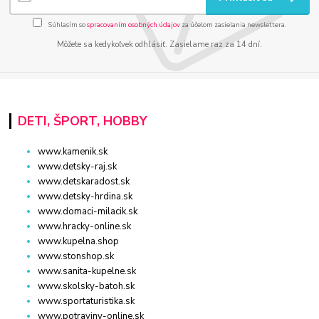
Súhlasím so
spracovaním osobných údajov
za účelom zasielania newslettera.
Môžete sa kedykoľvek odhlásiť. Zasielame raz za 14 dní.
DETI, ŠPORT, HOBBY
www.kamenik.sk
www.detsky-raj.sk
www.detskaradost.sk
www.detsky-hrdina.sk
www.domaci-milacik.sk
www.hracky-online.sk
www.kupelna.shop
www.stonshop.sk
www.sanita-kupelne.sk
www.skolsky-batoh.sk
www.sportaturistika.sk
www.potraviny-online.sk