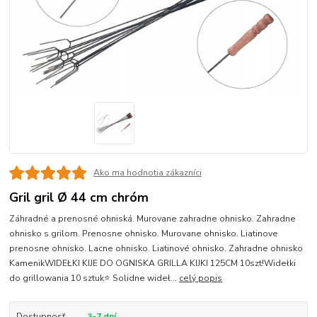
Ako ma hodnotia zákazníci
Gril gril Ø 44 cm chróm
Záhradné a prenosné ohniská. Murovane zahradne ohnisko. Zahradne
ohnisko s grilom. Prenosne ohnisko. Murovane ohnisko. Liatinove
prenosne ohnisko. Lacne ohnisko. Liatinové ohnisko. Zahradne ohnisko
KamenikWIDEŁKI KIJE DO OGNISKA GRILLA KIJKI 125CM 10szt!Widełki
do grillowania 10 sztuk⭐ Solidne wideł...
celý popis
Dostupnosť
3-7 dní