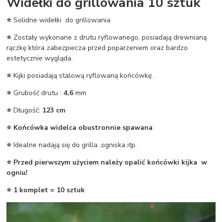
Widełki do grillowania 10 sztuk
⭐
Solidne widełki do grillowania
⭐
Zostały wykonane z drutu ryflowanego, posiadają drewnianą
rączkę która zabezpiecza przed poparzeniem oraz bardzo
estetycznie wygląda.
⭐
Kijki posiadają stalową ryflowaną końcówkę .
⭐
Grubość drutu :
4,6
mm
⭐
Długość:
123 cm
⭐ Końcówka widelca obustronnie spawana
⭐
Idealne nadają się do grilla ,ogniska itp.
⭐ Przed pierwszym użyciem należy opalić końcówki kijka w
ogniu!
⭐ 1 komplet = 10 sztuk