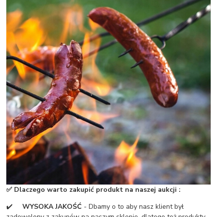
✅
Dlaczego warto zakupić produkt na naszej aukcji :
✔️
WYSOKA JAKOŚĆ
- Dbamy o to aby nasz klient był
zadowolony z zakupów na naszym sklepie, dlatego też produkty