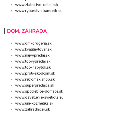
www.zlatnictvo-online.sk
www.rybarstvo-kamenik.sk
DOM, ZÁHRADA
www.dm-drogeria.sk
www.kvalitnytovar.sk
www.najvypredaj.sk
www.topvypredaj.sk
www.top-nabytok.sk
www.proti-skodcom.sk
www.retromaxishop.sk
www.superpredajca.sk
www.spotrebice-domace.sk
www.osvetlenie-svietidla.eu
www.uni-kozmetika.sk
www.zahradnicek.sk