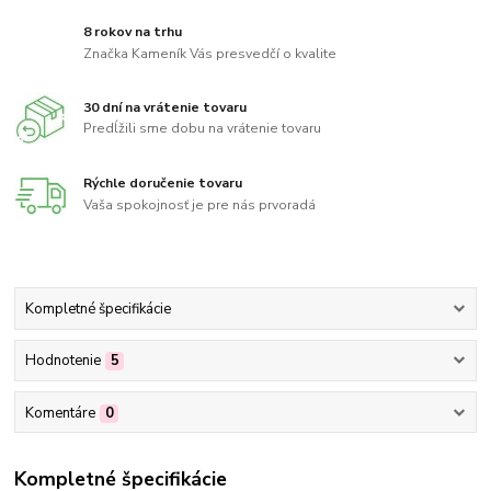
8 rokov na trhu
Značka Kameník Vás presvedčí o kvalite
30 dní na vrátenie tovaru
Predĺžili sme dobu na vrátenie tovaru
Rýchle doručenie tovaru
Vaša spokojnosť je pre nás prvoradá
Kompletné špecifikácie
Hodnotenie
5
Komentáre
0
Kompletné špecifikácie