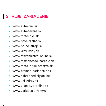
STROJE, ZARIADENIE
www.auto-diel.sk
www.auto-techna.sk
www.moto-diel.sk
www.profi-dielna.sk
www.polno-stroje.sk
www.krby-kotly.sk
www.stavebnictvo-online.sk
www.maxiobchod-naradie.sk
www.moto-prislusenstvo.sk
www.firemne-zariadenie.sk
www.nahradnediely.online
www.uni-zdrav.sk
www.zlatnictvo-online.sk
www.zariadenie-firmy.sk