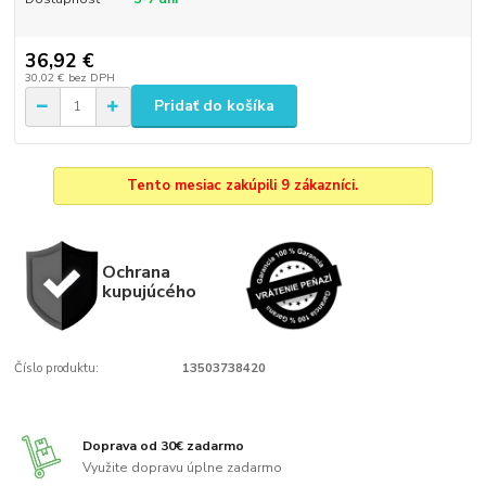
36,92 €
30,02 €
bez DPH
Pridať do košíka
Tento mesiac zakúpili 9 zákazníci.
Ochrana
kupujúcého
Číslo produktu:
13503738420
Doprava od 30€ zadarmo
Využite dopravu úplne zadarmo