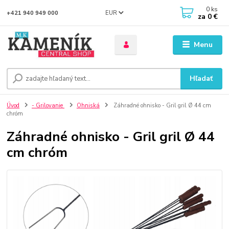
0
ks
EUR
+421 940 949 000
za
0 €
Menu
Hľadať
Úvod
- Grilovanie
Ohniská
Záhradné ohnisko - Gril gril Ø 44 cm
chróm
Záhradné ohnisko - Gril gril Ø 44
cm chróm