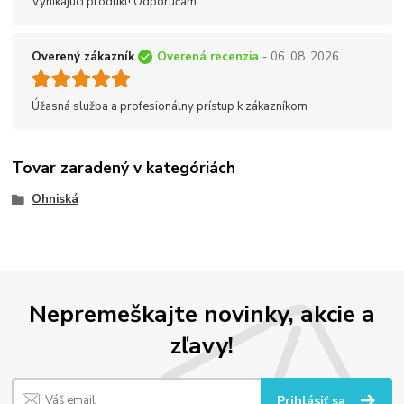
Vynikajúci produkt! Odporúčam
Overený zákazník
Overená recenzia
- 06. 08. 2026
Úžasná služba a profesionálny prístup k zákazníkom
Tovar zaradený v kategóriách
Ohniská
Nepremeškajte novinky, akcie a
zľavy!
Prihlásiť sa