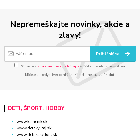
Nepremeškajte novinky, akcie a
zľavy!
Prihlásiť sa
Súhlasím so
spracovaním osobných údajov
za účelom zasielania newslettera.
Môžete sa kedykoľvek odhlásiť. Zasielame raz za 14 dní.
DETI, ŠPORT, HOBBY
www.kamenik.sk
www.detsky-raj.sk
www.detskaradost.sk