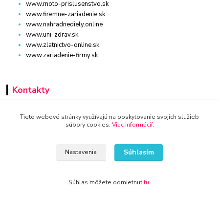
www.moto-prislusenstvo.sk
www.firemne-zariadenie.sk
www.nahradnediely.online
www.uni-zdrav.sk
www.zlatnictvo-online.sk
www.zariadenie-firmy.sk
Kontakty
+421 940 949 000
Tieto webové stránky využívajú na poskytovanie svojich služieb
súbory cookies.
Viac informácií
.
info@kamenik.sk
Súhlasím
Nastavenia
Súhlas môžete odmietnuť
tu
.
© 2024 Všetky práva vyhradené KAMENIK.SK
Vytvorené na
Eshop-rychlo.sk