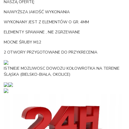
NASZĄ OFERTĘ:
NAJWYŻSZA JAKOŚĆ WYKONANIA
WYKONANY JEST Z ELEMENTÓW O GR. 4MM
ELEMENTY SPAWANE , NIE ZGRZEWANE
MOCNE ŚRUBY M12
2 OTWORY PRZYGOTOWANE DO PRZYKRECENIA
ISTNIEJE MOZLIWOSC DOWOZU KOŁOWROTKA NA TERENIE
ŚLĄSKA (BIELSKO-BIAŁA, OKOLICE)