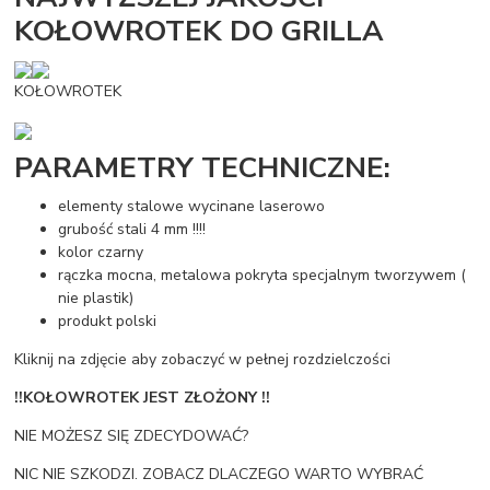
KOŁOWROTEK DO GRILLA
KOŁOWROTEK
PARAMETRY TECHNICZNE:
elementy stalowe wycinane laserowo
grubość stali 4 mm !!!!
kolor czarny
rączka mocna, metalowa pokryta specjalnym tworzywem (
nie plastik)
produkt polski
Kliknij na zdjęcie aby zobaczyć w pełnej rozdzielczości
!!KOŁOWROTEK JEST ZŁOŻONY !!
NIE MOŻESZ SIĘ ZDECYDOWAĆ?
NIC NIE SZKODZI. ZOBACZ DLACZEGO WARTO WYBRAĆ