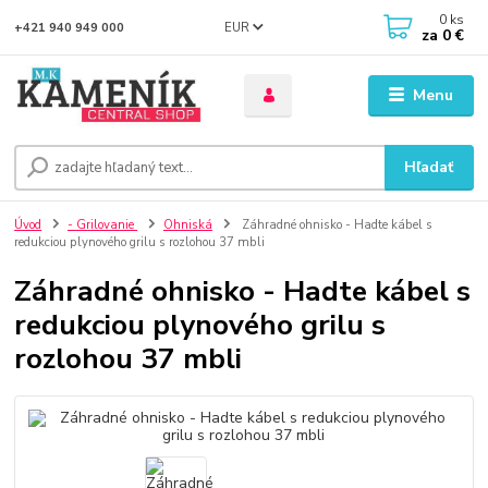
0
ks
EUR
+421 940 949 000
za
0 €
Menu
Hľadať
Úvod
- Grilovanie
Ohniská
Záhradné ohnisko - Hadte kábel s
redukciou plynového grilu s rozlohou 37 mbli
Záhradné ohnisko - Hadte kábel s
redukciou plynového grilu s
rozlohou 37 mbli