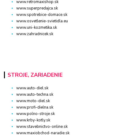
www.retromaxishop.sk
www.superpredajca.sk
www.spotrebice-domace.sk
www.osvetlenie-svietidla.eu
www.uni-kozmetika.sk
www.zahradnicek.sk
STROJE, ZARIADENIE
www.auto-diel.sk
www.auto-techna.sk
www.moto-diel.sk
www.profi-dielna.sk
www.polno-stroje.sk
www.krby-kotly.sk
www.stavebnictvo-online.sk
www.maxiobchod-naradie.sk