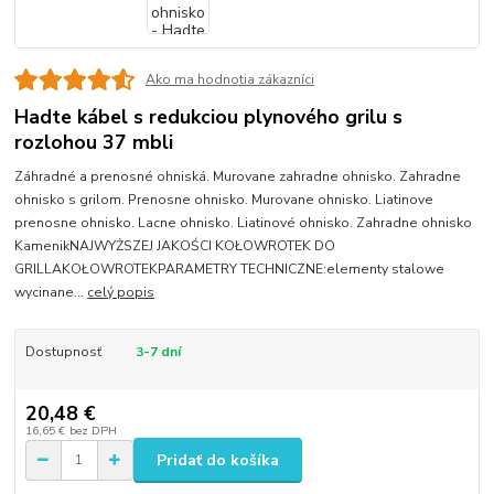
Ako ma hodnotia zákazníci
Hadte kábel s redukciou plynového grilu s
rozlohou 37 mbli
Záhradné a prenosné ohniská. Murovane zahradne ohnisko. Zahradne
ohnisko s grilom. Prenosne ohnisko. Murovane ohnisko. Liatinove
prenosne ohnisko. Lacne ohnisko. Liatinové ohnisko. Zahradne ohnisko
KamenikNAJWYŻSZEJ JAKOŚCI KOŁOWROTEK DO
GRILLAKOŁOWROTEKPARAMETRY TECHNICZNE:elementy stalowe
wycinane...
celý popis
Dostupnosť
3-7 dní
20,48 €
16,65 €
bez DPH
Pridať do košíka