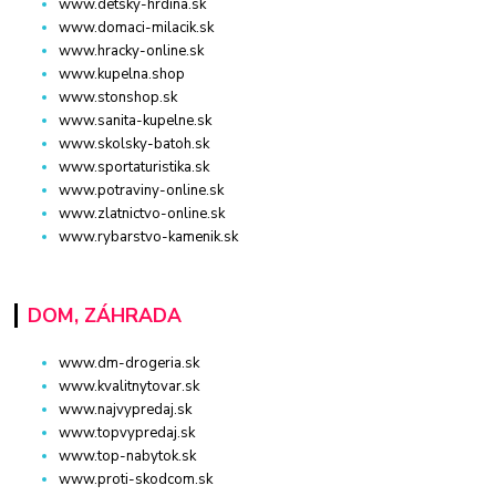
www.detsky-hrdina.sk
www.domaci-milacik.sk
www.hracky-online.sk
www.kupelna.shop
www.stonshop.sk
www.sanita-kupelne.sk
www.skolsky-batoh.sk
www.sportaturistika.sk
www.potraviny-online.sk
www.zlatnictvo-online.sk
www.rybarstvo-kamenik.sk
DOM, ZÁHRADA
www.dm-drogeria.sk
www.kvalitnytovar.sk
www.najvypredaj.sk
www.topvypredaj.sk
www.top-nabytok.sk
www.proti-skodcom.sk