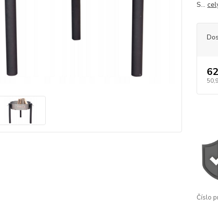
S...
cel
Dos
62
50,
Číslo p