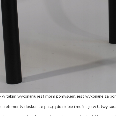
o w takim wykonaniu jest moim pomysłem, jest wykonane za po
mu elementy doskonale pasują do siebie i można je w łatwy spo