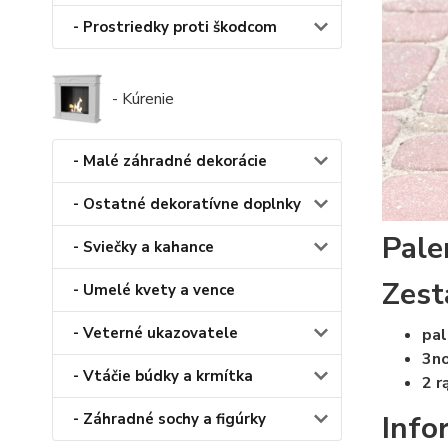
- Prostriedky proti škodcom
- Kúrenie
- Malé záhradné dekorácie
- Ostatné dekoratívne doplnky
Pale
- Sviečky a kahance
Zest
- Umelé kvety a vence
- Veterné ukazovatele
pal
3no
- Vtáčie búdky a krmítka
2 r
Info
- Záhradné sochy a figúrky