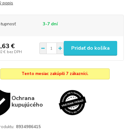
ý popis
tupnosť
3-7 dní
,63 €
Pridať do košíka
92 €
bez DPH
Tento mesiac zakúpili 7 zákazníci.
Ochrana
kupujúcého
roduktu:
8934986415