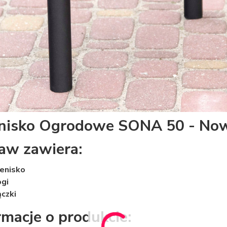
nisko Ogrodowe SONA 50 - No
aw zawiera:
enisko
gi
ączki
rmacje o produkcie: