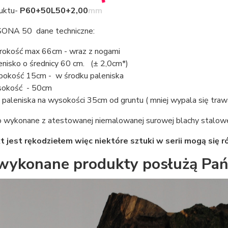
uktu-
P60+50L50+2,00mm
ONA 50 dane techniczne:
rokość max 66cm - wraz z nogami
enisko o średnicy 60 cm. (± 2,0cm*)
bokość 15cm - w środku paleniska
okość - 50cm
 paleniska na wysokości 35cm od gruntu ( mniej wypala się traw
o wykonane z atestowanej niemalowanej surowej blachy stalowe
t jest rękodziełem więc niektóre sztuki w serii mogą się r
wykonane produkty posłużą Pańs