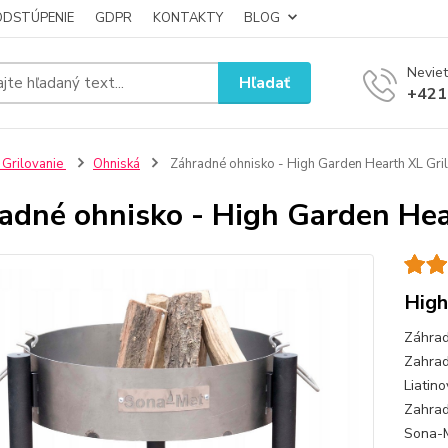
ODSTÚPENIE
GDPR
KONTAKTY
BLOG
Neviet
Hľadať
+421
 Grilovanie
Ohniská
Záhradné ohnisko - High Garden Hearth XL Gril
adné ohnisko - High Garden Hear
High
Záhrad
Zahrad
Liatin
Zahrad
Sona-