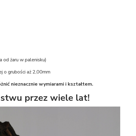
a od żaru w palenisku)
j o grubości aż 2,00mm
óżnić nieznacznie wymiarami i kształtem.
twu przez wiele lat!