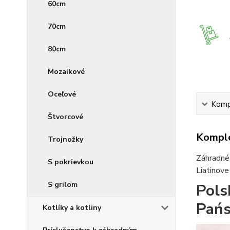
60cm
70cm
80cm
Mozaikové
Oceľové
Kompl
Štvorcové
Komple
Trojnožky
Záhradné 
S pokrievkou
Liatinove
S grilom
Pols
Pań
Kotlíky a kotliny