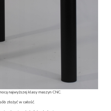
mocą najwyższej klasy maszyn CNC.
sób złożyć w całość.