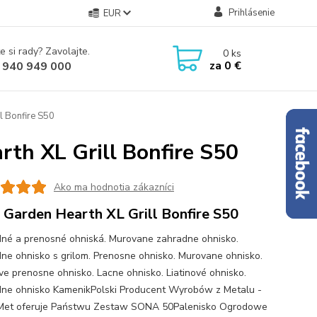
Prihlásenie
EUR
e si rady? Zavolajte.
0
ks
za
0 €
 940 949 000
l Bonfire S50
th XL Grill Bonfire S50
Ako ma hodnotia zákazníci
 Garden Hearth XL Grill Bonfire S50
né a prenosné ohniská. Murovane zahradne ohnisko.
ne ohnisko s grilom. Prenosne ohnisko. Murovane ohnisko.
ove prenosne ohnisko. Lacne ohnisko. Liatinové ohnisko.
ne ohnisko KamenikPolski Producent Wyrobów z Metalu -
Met oferuje Państwu Zestaw SONA 50Palenisko Ogrodowe