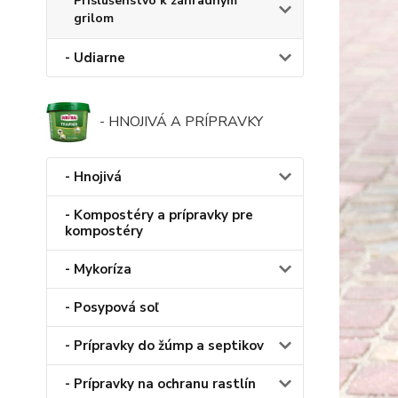
Príslušenstvo k záhradným
grilom
- Udiarne
- HNOJIVÁ A PRÍPRAVKY
- Hnojivá
- Kompostéry a prípravky pre
kompostéry
- Mykoríza
- Posypová soľ
- Prípravky do žúmp a septikov
- Prípravky na ochranu rastlín