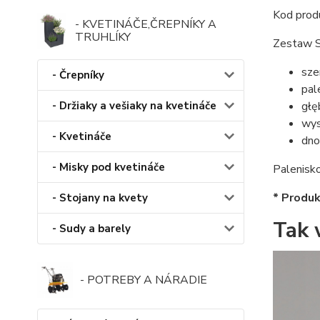
Kod prod
- KVETINÁČE,ČREPNÍKY A
TRUHLÍKY
Zestaw S
sze
- Črepníky
pal
głę
- Držiaky a vešiaky na kvetináče
wys
- Kvetináče
dno
- Misky pod kvetináče
Palenisk
* Produk
- Stojany na kvety
Tak 
- Sudy a barely
- POTREBY A NÁRADIE