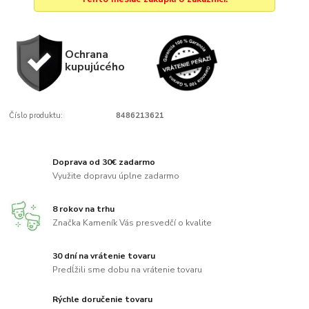
Ochrana
kupujúcého
Číslo produktu:
8486213621
Doprava od 30€ zadarmo
Využite dopravu úplne zadarmo
8 rokov na trhu
Značka Kameník Vás presvedčí o kvalite
30 dní na vrátenie tovaru
Predĺžili sme dobu na vrátenie tovaru
Rýchle doručenie tovaru