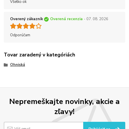
Všetko ok
Overený zákazník
Overená recenzia
- 07. 08. 2026
Odporúčam
Tovar zaradený v kategóriách
Ohniská
Nepremeškajte novinky, akcie a
zľavy!