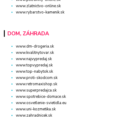
www.zlatnictvo-online.sk
www.rybarstvo-kamenik.sk
DOM, ZÁHRADA
www.dm-drogeria.sk
www.kvalitnytovar.sk
www.najvypredaj.sk
www.topvypredaj.sk
www.top-nabytok.sk
www.proti-skodcom.sk
www.retromaxishop.sk
www.superpredajca.sk
www.spotrebice-domace.sk
www.osvetlenie-svietidla.eu
www.uni-kozmetika.sk
www.zahradnicek.sk