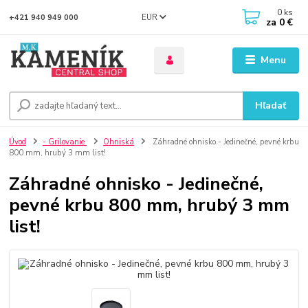
0
ks
EUR
+421 940 949 000
za
0 €
Menu
Hľadať
Úvod
- Grilovanie
Ohniská
Záhradné ohnisko - Jedinečné, pevné krbu
800 mm, hrubý 3 mm list!
Záhradné ohnisko - Jedinečné,
pevné krbu 800 mm, hrubý 3 mm
list!