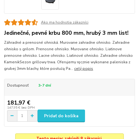
Ako ma hodnotia zákazníci
Jedinečné, pevné krbu 800 mm, hrubý 3 mm list!
Záhradné a prenosné ohniská. Murovane zahradne ohnisko. Zahradne
ohnisko s grilom. Prenosne ohnisko. Murovane ohnisko. Liatinove
prenosne ohnisko. Lacne ohnisko. Liatinové ohnisko. Zahradne ohnisko
KamenikSezon grillowy trwa. Oferujemy ręcznie wykonane paleniska z
grubej 3mm blachy, które posłużą Pa...
celý popis
Dostupnosť
3-7 dní
181,97 €
147,95 €
bez DPH
Pridať do košíka
Tento mesiac zakúpili 8 zákazníci.