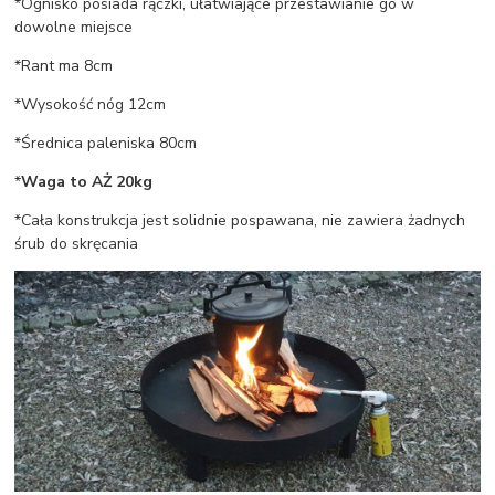
*Ognisko posiada rączki, ułatwiające przestawianie go w
dowolne miejsce
*Rant ma 8cm
*Wysokość nóg 12cm
*Średnica paleniska 80cm
*
Waga to AŻ 20kg
*Cała konstrukcja jest solidnie pospawana, nie zawiera żadnych
śrub do skręcania