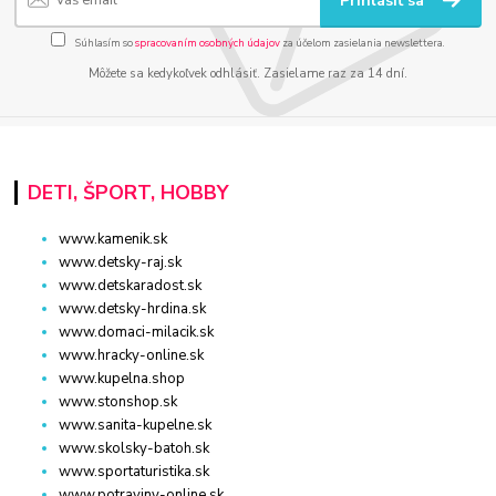
Prihlásiť sa
Súhlasím so
spracovaním osobných údajov
za účelom zasielania newslettera.
Môžete sa kedykoľvek odhlásiť. Zasielame raz za 14 dní.
DETI, ŠPORT, HOBBY
www.kamenik.sk
www.detsky-raj.sk
www.detskaradost.sk
www.detsky-hrdina.sk
www.domaci-milacik.sk
www.hracky-online.sk
www.kupelna.shop
www.stonshop.sk
www.sanita-kupelne.sk
www.skolsky-batoh.sk
www.sportaturistika.sk
www.potraviny-online.sk