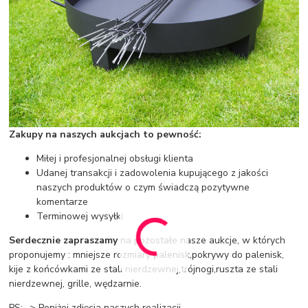
Zakupy na naszych aukcjach to pewność:
Miłej i profesjonalnej obsługi klienta
Udanej transakcji i zadowolenia kupującego z jakości
naszych produktów o czym świadczą pozytywne
komentarze
Terminowej wysyłki
Serdecznie zapraszamy
na pozostałe nasze aukcje, w których
proponujemy : mniejsze rozmiary palenisk,pokrywy do palenisk,
kije z końcówkami ze stali nierdzewnej,trójnogi,ruszta ze stali
nierdzewnej, grille, wędzarnie.
PS: -> Poniżej zdjęcia naszych realizacji.