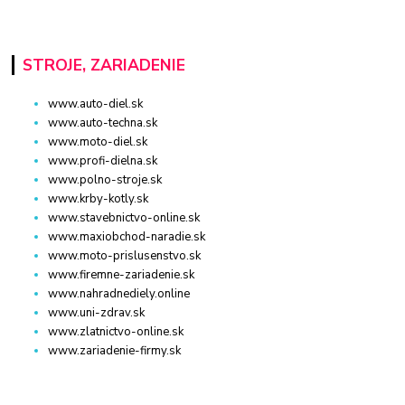
STROJE, ZARIADENIE
www.auto-diel.sk
www.auto-techna.sk
www.moto-diel.sk
www.profi-dielna.sk
www.polno-stroje.sk
www.krby-kotly.sk
www.stavebnictvo-online.sk
www.maxiobchod-naradie.sk
www.moto-prislusenstvo.sk
www.firemne-zariadenie.sk
www.nahradnediely.online
www.uni-zdrav.sk
www.zlatnictvo-online.sk
www.zariadenie-firmy.sk