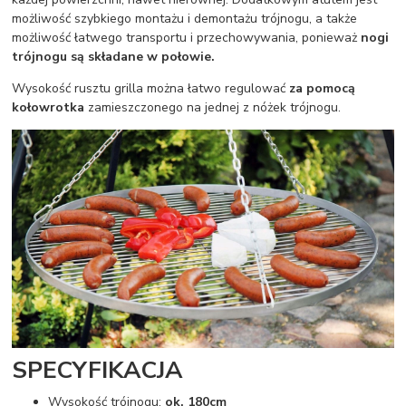
możliwość szybkiego montażu i demontażu trójnogu, a także
możliwość łatwego transportu i przechowywania, ponieważ
nogi
trójnogu są składane w połowie.
Wysokość rusztu grilla można łatwo regulować
za pomocą
kołowrotka
zamieszczonego na jednej z nóżek trójnogu.
SPECYFIKACJA
Wysokość trójnogu:
ok. 180cm