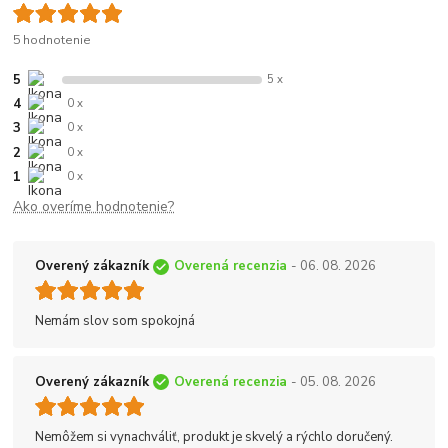
5 hodnotenie
5
5 x
4
0 x
3
0 x
2
0 x
1
0 x
Ako overíme hodnotenie?
Overený zákazník
Overená recenzia
- 06. 08. 2026
Nemám slov som spokojná
Overený zákazník
Overená recenzia
- 05. 08. 2026
Nemôžem si vynachváliť, produkt je skvelý a rýchlo doručený.