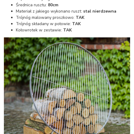
Średnica rusztu:
80cm
Materiał z jakiego wykonano ruszt:
stal nierdzewna
Trójnóg malowany proszkowo:
TAK
Trójnóg składany w połowie:
TAK
Kołowrotek w zestawie:
TAK