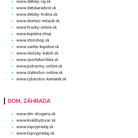
www.detsky-raj.sk
www.detskaradost.sk
www.detsky-hrdina.sk
www.domaci-milacik.sk
www.hracky-online.sk
www.kupelna.shop
www.stonshop.sk
www.sanita-kupelne.sk
www.skolsky-batoh.sk
www.sportaturistika.sk
www.potraviny-online.sk
www.zlatnictvo-online.sk
www.rybarstvo-kamenik.sk
DOM, ZÁHRADA
www.dm-drogeria.sk
www.kvalitnytovar.sk
www.najvypredaj.sk
www.topvypredaj.sk