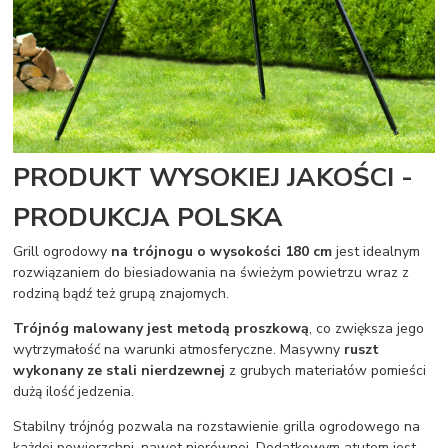
PRODUKT WYSOKIEJ JAKOŚCI -
PRODUKCJA POLSKA
Grill ogrodowy
na trójnogu o wysokości 180 cm
jest idealnym
rozwiązaniem do biesiadowania na świeżym powietrzu wraz z
rodziną bądź też grupą znajomych.
Trójnóg malowany jest metodą proszkową
, co zwiększa jego
wytrzymałość na warunki atmosferyczne. Masywny
ruszt
wykonany ze stali nierdzewnej
z grubych materiałów pomieści
dużą ilość jedzenia.
Stabilny trójnóg pozwala na rozstawienie grilla ogrodowego na
każdej powierzchni, nawet nierównej. Dodatkowym atutem jest