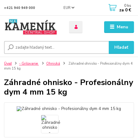
0
ks
EUR
+421 940 949 000
za
0 €
Menu
Hľadať
Úvod
- Grilovanie
Ohniská
Záhradné ohnisko - Profesionálny dym 4
mm 15 kg
Záhradné ohnisko - Profesionálny
dym 4 mm 15 kg