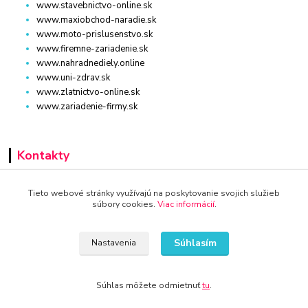
www.stavebnictvo-online.sk
www.maxiobchod-naradie.sk
www.moto-prislusenstvo.sk
www.firemne-zariadenie.sk
www.nahradnediely.online
www.uni-zdrav.sk
www.zlatnictvo-online.sk
www.zariadenie-firmy.sk
Kontakty
+421 940 949 000
Tieto webové stránky využívajú na poskytovanie svojich služieb
súbory cookies.
Viac informácií
.
info@kamenik.sk
Súhlasím
Nastavenia
Súhlas môžete odmietnuť
tu
.