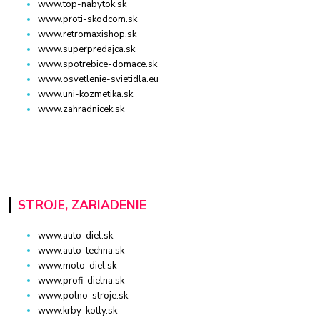
www.top-nabytok.sk
www.proti-skodcom.sk
www.retromaxishop.sk
www.superpredajca.sk
www.spotrebice-domace.sk
www.osvetlenie-svietidla.eu
www.uni-kozmetika.sk
www.zahradnicek.sk
STROJE, ZARIADENIE
www.auto-diel.sk
www.auto-techna.sk
www.moto-diel.sk
www.profi-dielna.sk
www.polno-stroje.sk
www.krby-kotly.sk