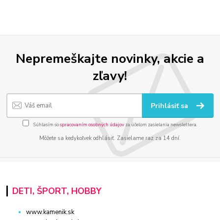
Nepremeškajte novinky, akcie a
zľavy!
Prihlásiť sa
Súhlasím so
spracovaním osobných údajov
za účelom zasielania newslettera.
Môžete sa kedykoľvek odhlásiť. Zasielame raz za 14 dní.
DETI, ŠPORT, HOBBY
www.kamenik.sk