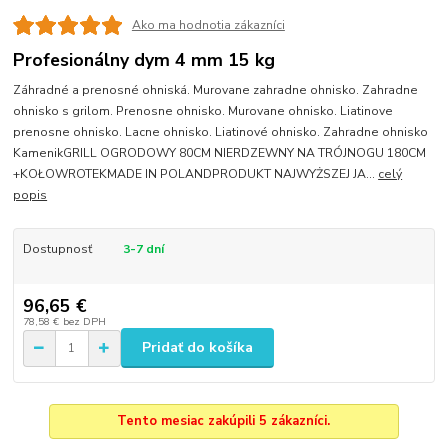
Ako ma hodnotia zákazníci
Profesionálny dym 4 mm 15 kg
Záhradné a prenosné ohniská. Murovane zahradne ohnisko. Zahradne
ohnisko s grilom. Prenosne ohnisko. Murovane ohnisko. Liatinove
prenosne ohnisko. Lacne ohnisko. Liatinové ohnisko. Zahradne ohnisko
KamenikGRILL OGRODOWY 80CM NIERDZEWNY NA TRÓJNOGU 180CM
+KOŁOWROTEKMADE IN POLANDPRODUKT NAJWYŻSZEJ JA...
celý
popis
Dostupnosť
3-7 dní
96,65 €
78,58 €
bez DPH
Pridať do košíka
Tento mesiac zakúpili 5 zákazníci.