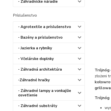
- Záhradnícke náradie
Príslušenstvo
- Agrotextile a príslušenstvo
- Bazény a príslušenstvo
- Jazierka a rybníky
- Včelárske doplnky
- Záhradná architektúra
Trójnóg
złożeni t
-Záhradné hračky
kołowrot
grillowa
- Záhradné lampy a vonkajšie
osvetlenie
Trójnóg
- Záhradné substráty
wys