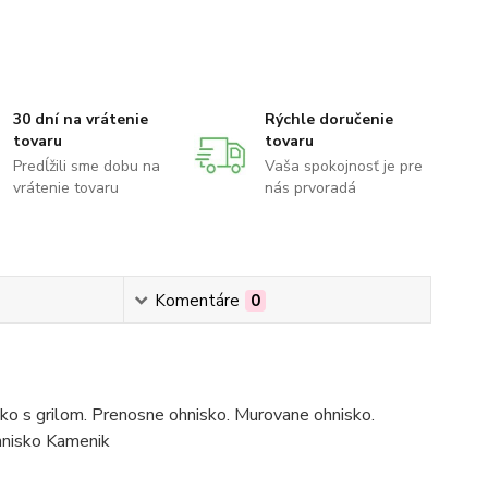
30 dní na vrátenie
Rýchle doručenie
tovaru
tovaru
Predĺžili sme dobu na
Vaša spokojnosť je pre
vrátenie tovaru
nás prvoradá
Komentáre
0
ko s grilom. Prenosne ohnisko. Murovane ohnisko.
ohnisko Kamenik