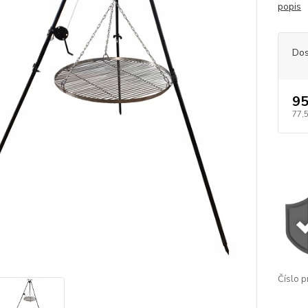
popis
Dos
95
77,
Číslo p