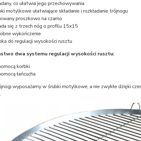
adany, co ułatwia jego przechowywania
bki motylkowe ułatwiające składanie i rozkładanie trójnogu
owany proszkowo na czarno
ada się z trzech nóg o profilu 15x15
obne wykończenie
bka do regulacji wysokości rusztu
stwo dwa systemu regulacji wysokości rusztu:
pomocą korbki
pomocą łańcucha
ójnogi wyposażamy w śrubki motylkowe, a nie zwykłe dzięki cze
.