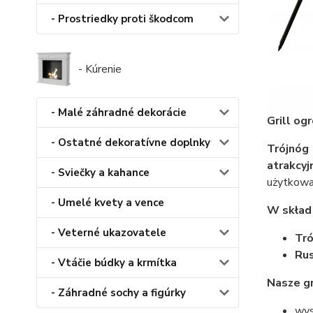
- Prostriedky proti škodcom
- Kúrenie
- Malé záhradné dekorácie
Grill o
- Ostatné dekoratívne doplnky
Trójnóg 
atrakcyj
- Sviečky a kahance
użytkowan
- Umelé kvety a vence
W skład
- Veterné ukazovatele
Tró
Rus
- Vtáčie búdky a krmítka
Nasze gr
- Záhradné sochy a figúrky
wys