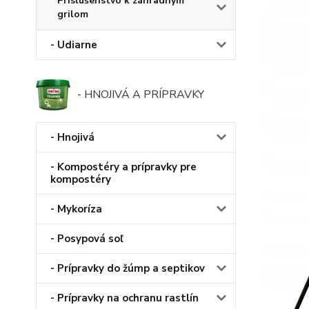
Príslušenstvo k záhradným
grilom
- Udiarne
- HNOJIVÁ A PRÍPRAVKY
- Hnojivá
- Kompostéry a prípravky pre
kompostéry
- Mykoríza
- Posypová soľ
- Prípravky do žúmp a septikov
- Prípravky na ochranu rastlín