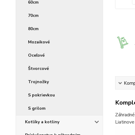
60cm
70cm
80cm
Mozaikové
Oceľové
Štvorcové
Trojnožky
Kompl
S pokrievkou
Komple
S grilom
Záhradné 
Liatinove
Kotlíky a kotliny