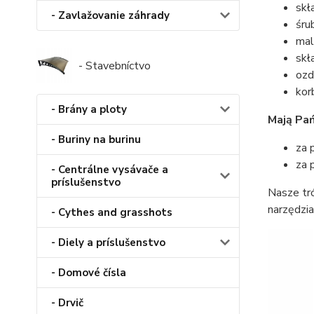
skł
- Zavlažovanie záhrady
śru
mal
skł
- Stavebníctvo
ozd
kor
- Brány a ploty
Mają Pań
- Buriny na burinu
za 
za 
- Centrálne vysávače a
príslušenstvo
Nasze tr
narzędzia
- Cythes and grasshots
- Diely a príslušenstvo
- Domové čísla
- Drvič