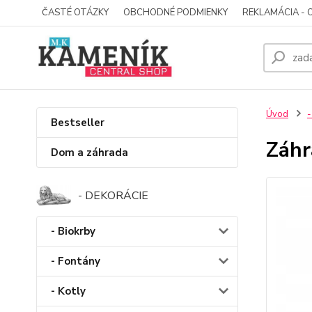
ČASTÉ OTÁZKY
OBCHODNÉ PODMIENKY
REKLAMÁCIA - 
Úvod
-
Bestseller
Záhr
Dom a záhrada
- DEKORÁCIE
- Biokrby
- Fontány
- Kotly