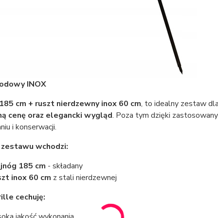
grodowy INOX
185 cm + ruszt nierdzewny inox 60 cm
, to idealny zestaw dla
ną cenę oraz elegancki wygląd
. Poza tym dzięki zastosowany
iu i konserwacji.
 zestawu wchodzi:
jnóg 185 cm
- składany
zt inox 60 cm
z stali nierdzewnej
ille cechuję:
oka jakość wykonania