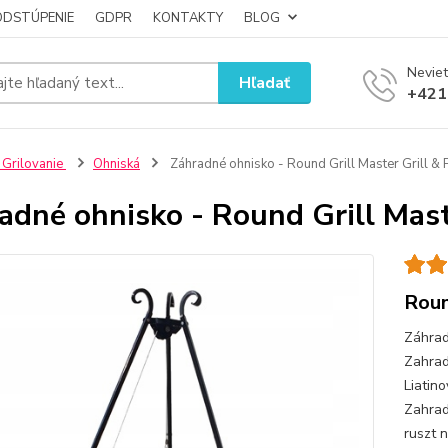
ODSTÚPENIE
GDPR
KONTAKTY
BLOG
Neviet
Hľadať
+421
 Grilovanie
Ohniská
Záhradné ohnisko - Round Grill Master Grill & 
adné ohnisko - Round Grill Mast
Roun
Záhrad
Zahrad
Liatin
Zahrad
ruszt 