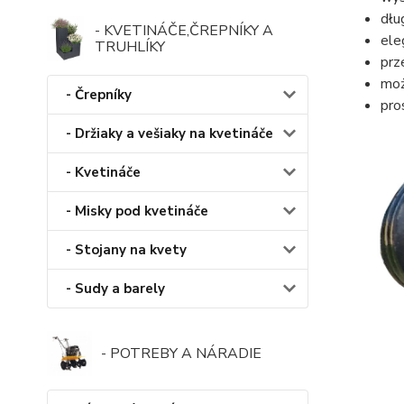
dłu
- KVETINÁČE,ČREPNÍKY A
ele
TRUHLÍKY
prz
moż
- Črepníky
pro
- Držiaky a vešiaky na kvetináče
- Kvetináče
- Misky pod kvetináče
- Stojany na kvety
- Sudy a barely
- POTREBY A NÁRADIE