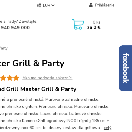
Prihlásenie
EUR
e si rady? Zavolajte.
0
ks
za
0 €
 940 949 000
Party
er Grill & Party
Ako ma hodnotia zákazníci
d Grill Master Grill & Party
né a prenosné ohniská. Murovane zahradne ohnisko.
ne ohnisko s grilom. Prenosne ohnisko. Murovane ohnisko.
ove prenosne ohnisko. Lacne ohnisko. Liatinové ohnisko.
ne ohnisko KamenikGrill ogrodowy INOXTrójnóg 185 cm +
nierdzewny inox 60 cm, to idealny zestaw dla grillowa...
celý