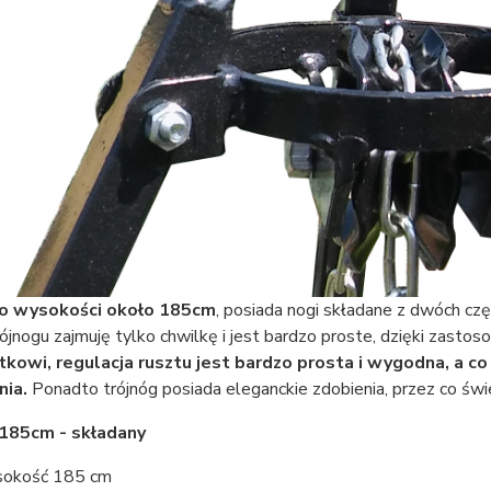
 o wysokości około 185cm
, posiada nogi składane z dwóch częś
rójnogu zajmuję tylko chwilkę i jest bardzo proste, dzięki za
kowi, regulacja rusztu jest bardzo prosta i wygodna, a c
nia.
Ponadto trójnóg posiada eleganckie zdobienia, przez co świe
 185cm - składany
okość 185 cm