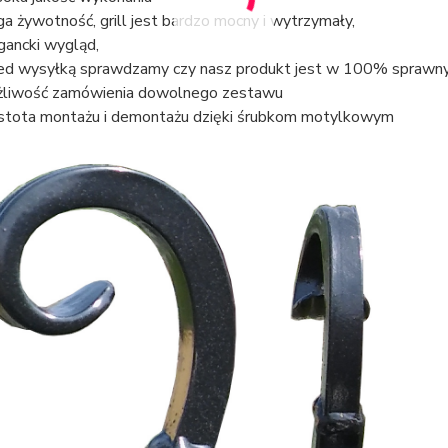
ga żywotność, grill jest bardzo mocny i wytrzymały,
gancki wygląd,
ed wysyłką sprawdzamy czy nasz produkt jest w 100% sprawny
liwość zamówienia dowolnego zestawu
stota montażu i demontażu dzięki śrubkom motylkowym