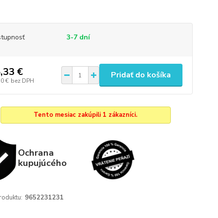
tupnosť
3-7 dní
,33 €
Pridať do košíka
50 €
bez DPH
Tento mesiac zakúpili 1 zákazníci.
Ochrana
kupujúcého
roduktu:
9652231231