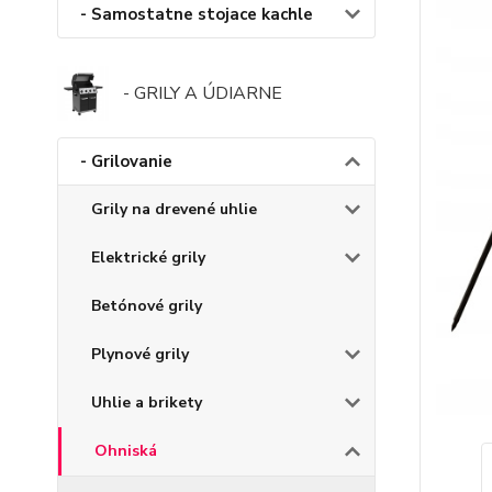
- Samostatne stojace kachle
- GRILY A ÚDIARNE
- Grilovanie
Grily na drevené uhlie
Elektrické grily
Betónové grily
Plynové grily
Uhlie a brikety
Ohniská