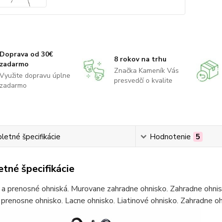
Doprava od 30€
8 rokov na trhu
zadarmo
Značka Kameník Vás
Využite dopravu úplne
presvedčí o kvalite
zadarmo
etné špecifikácie
Hodnotenie
5
tné špecifikácie
a prenosné ohniská. Murovane zahradne ohnisko. Zahradne ohnis
 prenosne ohnisko. Lacne ohnisko. Liatinové ohnisko. Zahradne 