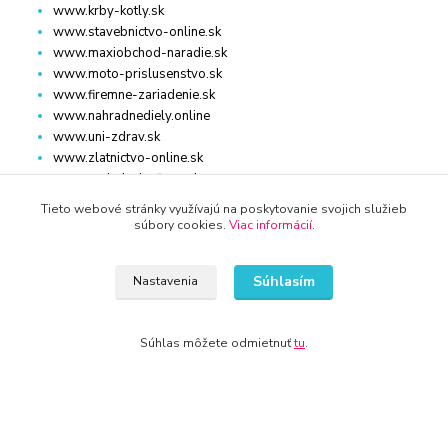
www.krby-kotly.sk
www.stavebnictvo-online.sk
www.maxiobchod-naradie.sk
www.moto-prislusenstvo.sk
www.firemne-zariadenie.sk
www.nahradnediely.online
www.uni-zdrav.sk
www.zlatnictvo-online.sk
www.zariadenie-firmy.sk
Tieto webové stránky využívajú na poskytovanie svojich služieb
súbory cookies.
Viac informácií
.
Kontakty
Súhlasím
Nastavenia
+421 940 949 000
info@kamenik.sk
Súhlas môžete odmietnuť
tu
.