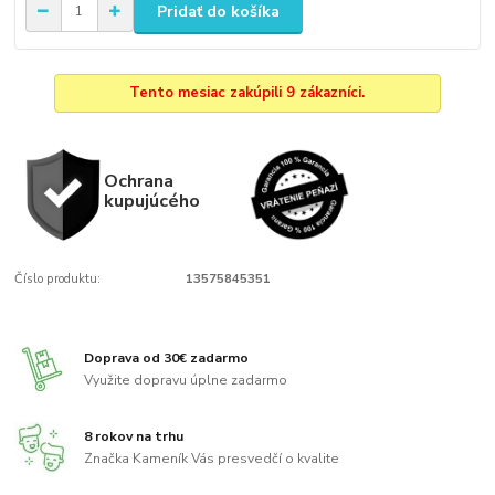
Pridať do košíka
Tento mesiac zakúpili 9 zákazníci.
Ochrana
kupujúcého
Číslo produktu:
13575845351
Doprava od 30€ zadarmo
Využite dopravu úplne zadarmo
8 rokov na trhu
Značka Kameník Vás presvedčí o kvalite