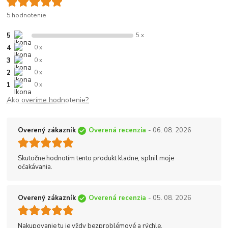
5 hodnotenie
5
5 x
4
0 x
3
0 x
2
0 x
1
0 x
Ako overíme hodnotenie?
Overený zákazník
Overená recenzia
- 06. 08. 2026
Skutočne hodnotím tento produkt kladne, splnil moje
očakávania.
Overený zákazník
Overená recenzia
- 05. 08. 2026
Nakupovanie tu je vždy bezproblémové a rýchle.