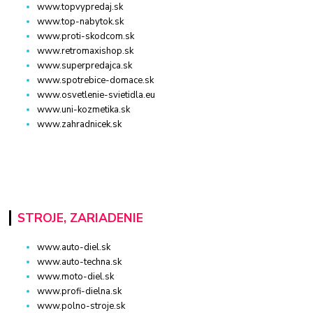
www.topvypredaj.sk
www.top-nabytok.sk
www.proti-skodcom.sk
www.retromaxishop.sk
www.superpredajca.sk
www.spotrebice-domace.sk
www.osvetlenie-svietidla.eu
www.uni-kozmetika.sk
www.zahradnicek.sk
STROJE, ZARIADENIE
www.auto-diel.sk
www.auto-techna.sk
www.moto-diel.sk
www.profi-dielna.sk
www.polno-stroje.sk