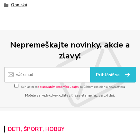
Ohniská
Nepremeškajte novinky, akcie a
zľavy!
Prihlásiť sa
Súhlasím so
spracovaním osobných údajov
za účelom zasielania newslettera.
Môžete sa kedykoľvek odhlásiť. Zasielame raz za 14 dní.
DETI, ŠPORT, HOBBY