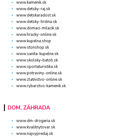
www.kamenik.sk
www.detsky-raj.sk
www.detskaradost.sk
www.detsky-hrdina.sk
www.domaci-milacik.sk
www.hracky-online.sk
www.kupelna.shop
www.stonshop.sk
www.sanita-kupelne.sk
www.skolsky-batoh.sk
www.sportaturistika.sk
www.potraviny-online.sk
www.zlatnictvo-online.sk
www.rybarstvo-kamenik.sk
DOM, ZÁHRADA
www.dm-drogeria.sk
www.kvalitnytovar.sk
www.najvypredaj.sk