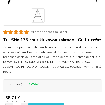
Ako ma hodnotia zákazníci
Tri -Skin 173 cm s kľukovou záhradou Grill + reťaz
Záhradné a prenosné ohniská. Murovane zahradne ohnisko. Zahradne
ohnisko s grilom. Prenosne ohnisko. Murovane ohnisko. Liatinove
prenosne ohnisko. Lacne ohnisko. Liatinové ohnisko. Zahradne ohnisko
KamenikGRILL OGRODOWY 80CM NIERDZEWNY NA TRÓJNOGU
180CMMADE IN POLANDPRODUKT NAJWYŻSZEJ JAKOŚCI - WYPR...
celý
popis
Dostupnosť
3-7 dní
88,71 €
72,12 €
bez DPH