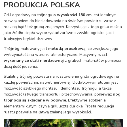
PRODUKCJA POLSKA
Grill ogrodowy na trójnogu
o wysokości 180 cm
jest idealnym
rozwiązaniem do biesiadowania na świeżym powietrzu wraz z
rodziną bądź też grupą znajomych. Korzystając z tego grilla można
jako źródło ciepła wykorzystać zarówno zwykłe ognisko, jak i
tradycyjny brykiet drzewny.
Trójnóg
malowany jest
metodą proszkową
, co zwiększa jego
wytrzymałość na warunki atmosferyczne. Masywny
ruszt
wykonany ze stali nierdzewnej
z grubych materiałów pomieści
dużą ilość jedzenia.
Stabilny trójnóg pozwala na rozstawienie grilla ogrodowego na
każdej powierzchni, nawet nierównej. Dodatkowym atutem jest
możliwość szybkiego montażu i demontażu trójnogu, a także
możliwość łatwego transportu i przechowywania, ponieważ
nogi
trójnogu są składane w połowie
. Efektywne zdobienia
elementami kutymi czynią grill ucztą dla oka. Prosta regulacja
rusztu pozwala na łatwą zmianę jego wysokości.