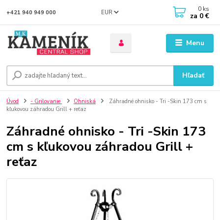
0
ks
EUR
+421 940 949 000
za
0 €
Menu
Hľadať
Úvod
- Grilovanie
Ohniská
Záhradné ohnisko - Tri -Skin 173 cm s
kľukovou záhradou Grill + reťaz
Záhradné ohnisko - Tri -Skin 173
cm s kľukovou záhradou Grill +
reťaz