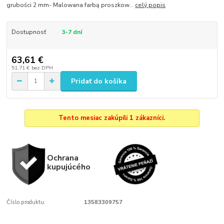
grubości 2 mm- Malowana farbą proszkow...
celý popis
Dostupnosť
3-7 dní
63,61 €
51,71 €
bez DPH
Pridať do košíka
Tento mesiac zakúpili 1 zákazníci.
Ochrana
kupujúcého
Číslo produktu:
13583309757