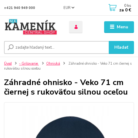
0
ks
EUR
+421 940 949 000
za
0 €
Menu
Hľadať
Úvod
- Grilovanie
Ohniská
Záhradné ohnisko - Veko 71 cm čiernej s
rukoväťou silnou oceľou
Záhradné ohnisko - Veko 71 cm
čiernej s rukoväťou silnou oceľou