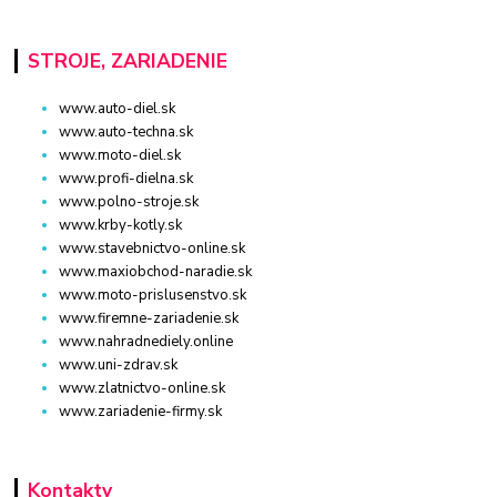
STROJE, ZARIADENIE
www.auto-diel.sk
www.auto-techna.sk
www.moto-diel.sk
www.profi-dielna.sk
www.polno-stroje.sk
www.krby-kotly.sk
www.stavebnictvo-online.sk
www.maxiobchod-naradie.sk
www.moto-prislusenstvo.sk
www.firemne-zariadenie.sk
www.nahradnediely.online
www.uni-zdrav.sk
www.zlatnictvo-online.sk
www.zariadenie-firmy.sk
Kontakty