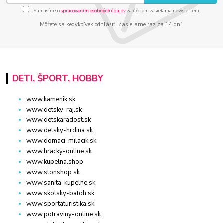
Súhlasím so
spracovaním osobných údajov
za účelom zasielania newslettera.
Môžete sa kedykoľvek odhlásiť. Zasielame raz za 14 dní.
DETI, ŠPORT, HOBBY
www.kamenik.sk
www.detsky-raj.sk
www.detskaradost.sk
www.detsky-hrdina.sk
www.domaci-milacik.sk
www.hracky-online.sk
www.kupelna.shop
www.stonshop.sk
www.sanita-kupelne.sk
www.skolsky-batoh.sk
www.sportaturistika.sk
www.potraviny-online.sk