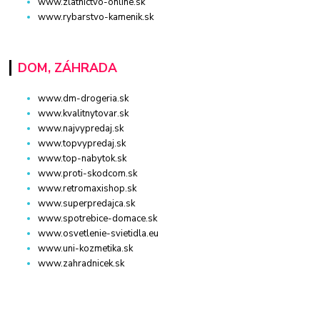
www.zlatnictvo-online.sk
www.rybarstvo-kamenik.sk
DOM, ZÁHRADA
www.dm-drogeria.sk
www.kvalitnytovar.sk
www.najvypredaj.sk
www.topvypredaj.sk
www.top-nabytok.sk
www.proti-skodcom.sk
www.retromaxishop.sk
www.superpredajca.sk
www.spotrebice-domace.sk
www.osvetlenie-svietidla.eu
www.uni-kozmetika.sk
www.zahradnicek.sk