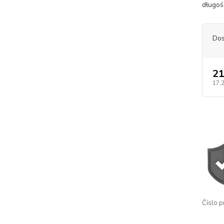
długośc
Dos
21
17,
Číslo p