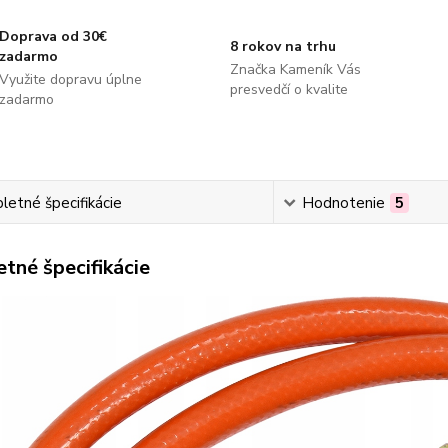
Doprava od 30€
8 rokov na trhu
zadarmo
Značka Kameník Vás
Využite dopravu úplne
presvedčí o kvalite
zadarmo
etné špecifikácie
Hodnotenie
5
tné špecifikácie