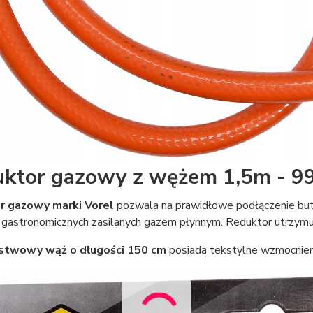
ktor gazowy z wężem 1,5m - 9
r gazowy marki Vorel
pozwala na prawidłowe podłączenie butl
gastronomicznych zasilanych gazem płynnym. Reduktor utrzymuje
stwowy wąż o długości 150 cm
posiada tekstylne wzmocnien