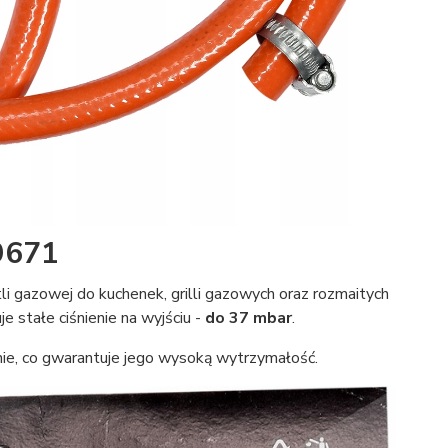
9671
i gazowej do kuchenek, grilli gazowych oraz rozmaitych
 stałe ciśnienie na wyjściu -
do 37 mbar
.
ie, co gwarantuje jego wysoką wytrzymałość.