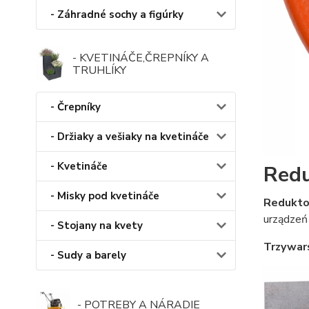
- Záhradné sochy a figúrky
- KVETINÁČE,ČREPNÍKY A
TRUHLÍKY
- Črepníky
- Držiaky a vešiaky na kvetináče
- Kvetináče
Redu
- Misky pod kvetináče
Redukto
urządzeń 
- Stojany na kvety
Trzywar
- Sudy a barely
- POTREBY A NÁRADIE