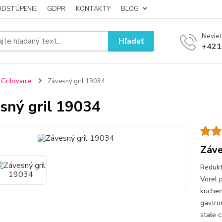
ODSTÚPENIE
GDPR
KONTAKTY
BLOG
Neviet
Hľadať
+421
 Grilovanie
Závesný gril 19034
sný gril 19034
Záve
Redukt
Vorel 
kuchen
gastro
stałe 