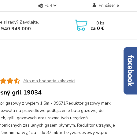
Prihlásenie
EUR
e si rady? Zavolajte.
0
ks
za
0 €
 940 949 000
Ako ma hodnotia zákazníci
sný gril 19034
or gazowy z wężem 1,5m - 99671Reduktor gazowy marki
pozwala na prawidłowe podłączenie butli gazowej do
ek, grilli gazowych oraz rozmaitych urządzeń
nomicznych zasilanych gazem płynnym. Reduktor utrzymuje
ciśnienie na wyjściu - do 37 mbar.Trzywarstwowy wąż o