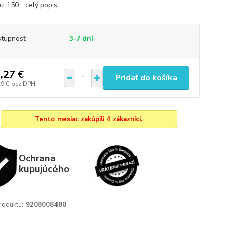
i 150...
celý popis
tupnosť
3-7 dní
,27 €
Pridať do košíka
29 €
bez DPH
Tento mesiac zakúpili 4 zákazníci.
Ochrana
kupujúcého
roduktu:
9208008480