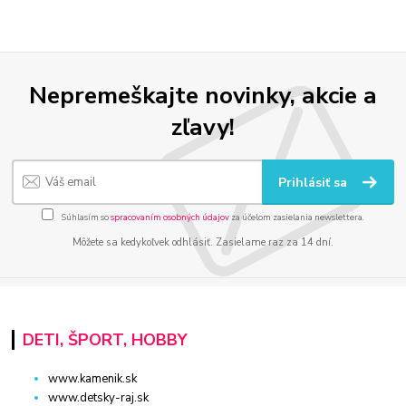
Nepremeškajte novinky, akcie a
zľavy!
Prihlásiť sa
Súhlasím so
spracovaním osobných údajov
za účelom zasielania newslettera.
Môžete sa kedykoľvek odhlásiť. Zasielame raz za 14 dní.
DETI, ŠPORT, HOBBY
www.kamenik.sk
www.detsky-raj.sk