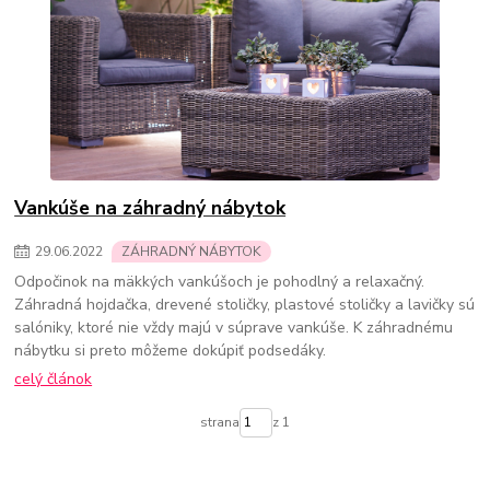
Vankúše na záhradný nábytok
29
.
06
.
2022
ZÁHRADNÝ NÁBYTOK
Odpočinok na mäkkých vankúšoch je pohodlný a relaxačný.
Záhradná hojdačka, drevené stoličky, plastové stoličky a lavičky sú
salóniky, ktoré nie vždy majú v súprave vankúše. K záhradnému
nábytku si preto môžeme dokúpiť podsedáky.
celý článok
strana
z 1