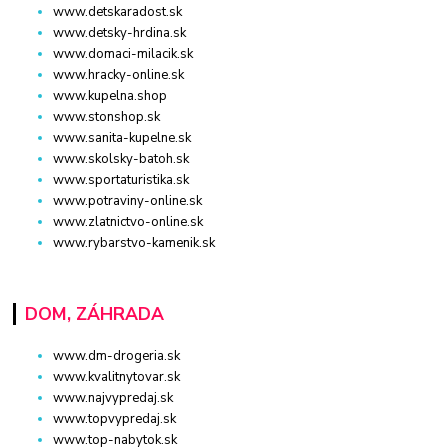
www.detskaradost.sk
www.detsky-hrdina.sk
www.domaci-milacik.sk
www.hracky-online.sk
www.kupelna.shop
www.stonshop.sk
www.sanita-kupelne.sk
www.skolsky-batoh.sk
www.sportaturistika.sk
www.potraviny-online.sk
www.zlatnictvo-online.sk
www.rybarstvo-kamenik.sk
DOM, ZÁHRADA
www.dm-drogeria.sk
www.kvalitnytovar.sk
www.najvypredaj.sk
www.topvypredaj.sk
www.top-nabytok.sk