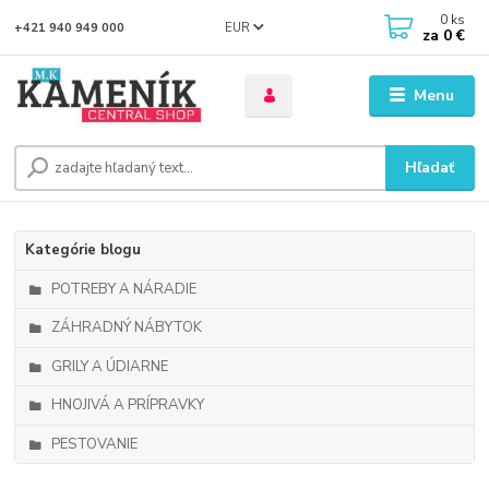
0
ks
EUR
+421 940 949 000
za
0 €
Menu
Hľadať
Kategórie blogu
POTREBY A NÁRADIE
ZÁHRADNÝ NÁBYTOK
GRILY A ÚDIARNE
HNOJIVÁ A PRÍPRAVKY
PESTOVANIE