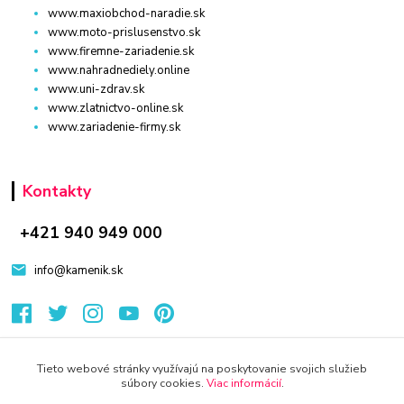
www.maxiobchod-naradie.sk
www.moto-prislusenstvo.sk
www.firemne-zariadenie.sk
www.nahradnediely.online
www.uni-zdrav.sk
www.zlatnictvo-online.sk
www.zariadenie-firmy.sk
Kontakty
+421 940 949 000
info@kamenik.sk
Tieto webové stránky využívajú na poskytovanie svojich služieb
súbory cookies.
Viac informácií
.
© 2024 Všetky práva vyhradené KAMENIK.SK