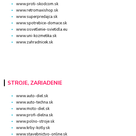
www.proti-skodcom.sk
www.retromaxishop.sk
www.superpredajca.sk
www.spotrebice-domace.sk
www.osvetlenie-svietidla.eu
www.uni-kozmetika.sk
www.zahradnicek.sk
STROJE, ZARIADENIE
www.auto-diel.sk
www.auto-techna.sk
www.moto-diel.sk
www.profi-dielna.sk
www.polno-stroje.sk
www.krby-kotly.sk
www.stavebnictvo-online.sk