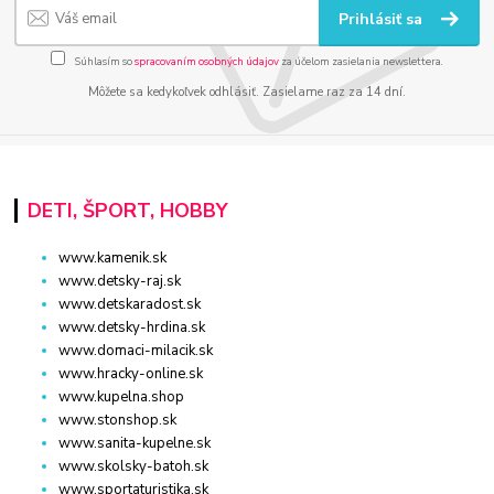
Prihlásiť sa
Súhlasím so
spracovaním osobných údajov
za účelom zasielania newslettera.
Môžete sa kedykoľvek odhlásiť. Zasielame raz za 14 dní.
DETI, ŠPORT, HOBBY
www.kamenik.sk
www.detsky-raj.sk
www.detskaradost.sk
www.detsky-hrdina.sk
www.domaci-milacik.sk
www.hracky-online.sk
www.kupelna.shop
www.stonshop.sk
www.sanita-kupelne.sk
www.skolsky-batoh.sk
www.sportaturistika.sk