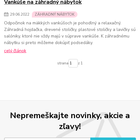
Vankúše na záhradný nábytok
29
.
06
.
2022
ZÁHRADNÝ NÁBYTOK
Odpočinok na mäkkých vankúšoch je pohodlný a relaxačný.
Záhradná hojdačka, drevené stoličky, plastové stoličky a lavičky sú
salóniky, ktoré nie vždy majú v súprave vankúše. K záhradnému
nábytku si preto môžeme dokúpiť podsedáky.
celý článok
strana
z 1
Nepremeškajte novinky, akcie a
zľavy!