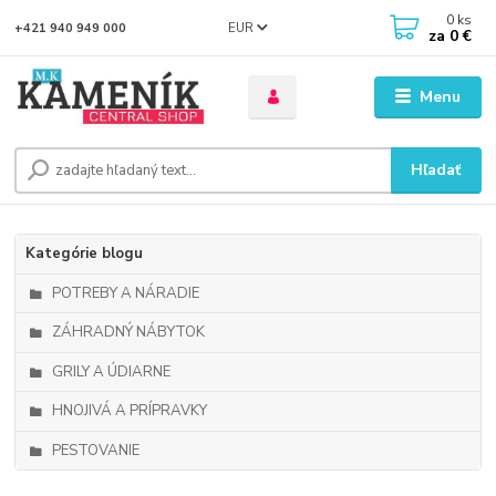
0
ks
EUR
+421 940 949 000
za
0 €
Menu
Hľadať
Kategórie blogu
POTREBY A NÁRADIE
ZÁHRADNÝ NÁBYTOK
GRILY A ÚDIARNE
HNOJIVÁ A PRÍPRAVKY
PESTOVANIE