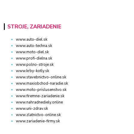
STROJE, ZARIADENIE
www.auto-diel.sk
www.auto-techna.sk
www.moto-diel.sk
www.profi-dielna.sk
www.polno-stroje.sk
www.krby-kotly.sk
www.stavebnictvo-online.sk
www.maxiobchod-naradie.sk
www.moto-prislusenstvo.sk
www.firemne-zariadenie.sk
www.nahradnediely.online
www.uni-zdrav.sk
www.zlatnictvo-online.sk
www.zariadenie-firmy.sk