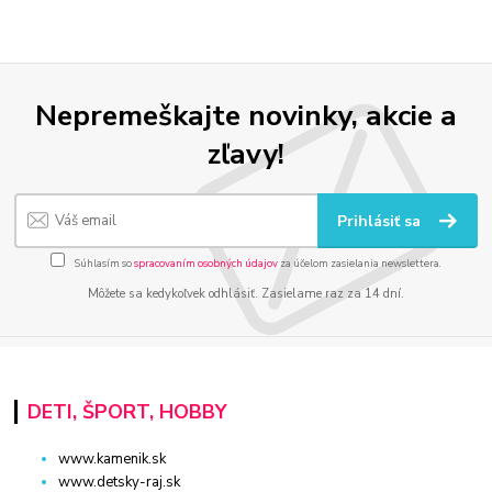
Nepremeškajte novinky, akcie a
zľavy!
Prihlásiť sa
Súhlasím so
spracovaním osobných údajov
za účelom zasielania newslettera.
Môžete sa kedykoľvek odhlásiť. Zasielame raz za 14 dní.
DETI, ŠPORT, HOBBY
www.kamenik.sk
www.detsky-raj.sk