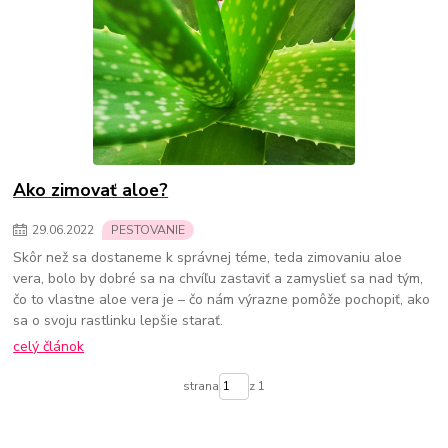
Ako zimovať aloe?
29
.
06
.
2022
PESTOVANIE
Skôr než sa dostaneme k správnej téme, teda zimovaniu aloe
vera, bolo by dobré sa na chvíľu zastaviť a zamyslieť sa nad tým,
čo to vlastne aloe vera je – čo nám výrazne pomôže pochopiť, ako
sa o svoju rastlinku lepšie starať.
celý článok
strana
z 1