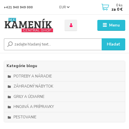
0
ks
EUR
+421 940 949 000
za
0 €
Menu
Hľadať
Kategórie blogu
POTREBY A NÁRADIE
ZÁHRADNÝ NÁBYTOK
GRILY A ÚDIARNE
HNOJIVÁ A PRÍPRAVKY
PESTOVANIE