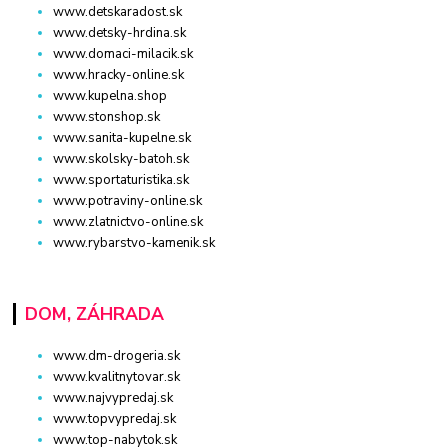
www.detskaradost.sk
www.detsky-hrdina.sk
www.domaci-milacik.sk
www.hracky-online.sk
www.kupelna.shop
www.stonshop.sk
www.sanita-kupelne.sk
www.skolsky-batoh.sk
www.sportaturistika.sk
www.potraviny-online.sk
www.zlatnictvo-online.sk
www.rybarstvo-kamenik.sk
DOM, ZÁHRADA
www.dm-drogeria.sk
www.kvalitnytovar.sk
www.najvypredaj.sk
www.topvypredaj.sk
www.top-nabytok.sk