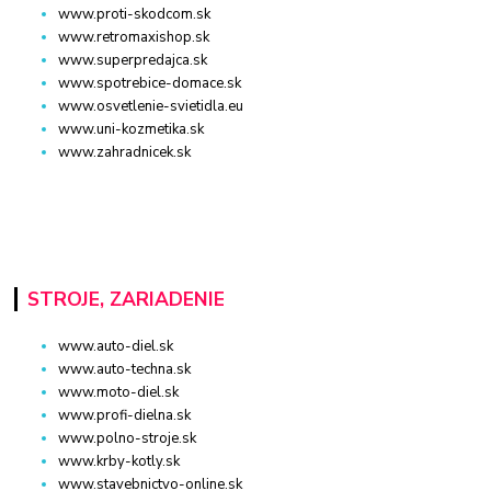
www.proti-skodcom.sk
www.retromaxishop.sk
www.superpredajca.sk
www.spotrebice-domace.sk
www.osvetlenie-svietidla.eu
www.uni-kozmetika.sk
www.zahradnicek.sk
STROJE, ZARIADENIE
www.auto-diel.sk
www.auto-techna.sk
www.moto-diel.sk
www.profi-dielna.sk
www.polno-stroje.sk
www.krby-kotly.sk
www.stavebnictvo-online.sk