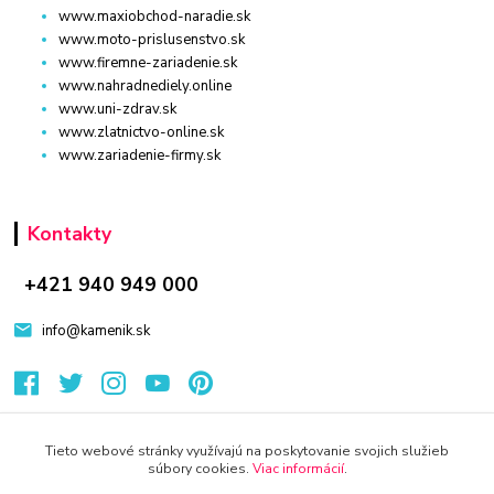
www.maxiobchod-naradie.sk
www.moto-prislusenstvo.sk
www.firemne-zariadenie.sk
www.nahradnediely.online
www.uni-zdrav.sk
www.zlatnictvo-online.sk
www.zariadenie-firmy.sk
Kontakty
+421 940 949 000
info@kamenik.sk
Tieto webové stránky využívajú na poskytovanie svojich služieb
súbory cookies.
Viac informácií
.
© 2024 Všetky práva vyhradené KAMENIK.SK