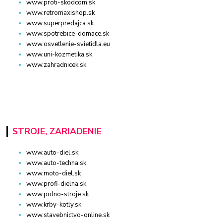
www.proti-skodcom.sk
www.retromaxishop.sk
www.superpredajca.sk
www.spotrebice-domace.sk
www.osvetlenie-svietidla.eu
www.uni-kozmetika.sk
www.zahradnicek.sk
STROJE, ZARIADENIE
www.auto-diel.sk
www.auto-techna.sk
www.moto-diel.sk
www.profi-dielna.sk
www.polno-stroje.sk
www.krby-kotly.sk
www.stavebnictvo-online.sk