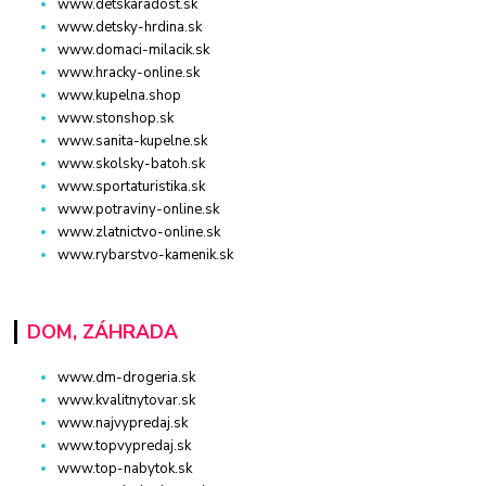
www.detskaradost.sk
www.detsky-hrdina.sk
www.domaci-milacik.sk
www.hracky-online.sk
www.kupelna.shop
www.stonshop.sk
www.sanita-kupelne.sk
www.skolsky-batoh.sk
www.sportaturistika.sk
www.potraviny-online.sk
www.zlatnictvo-online.sk
www.rybarstvo-kamenik.sk
DOM, ZÁHRADA
www.dm-drogeria.sk
www.kvalitnytovar.sk
www.najvypredaj.sk
www.topvypredaj.sk
www.top-nabytok.sk