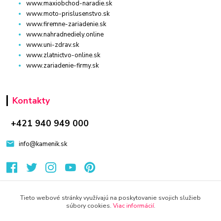
www.maxiobchod-naradie.sk
www.moto-prislusenstvo.sk
www.firemne-zariadenie.sk
www.nahradnediely.online
www.uni-zdrav.sk
www.zlatnictvo-online.sk
www.zariadenie-firmy.sk
Kontakty
+421 940 949 000
info@kamenik.sk
Tieto webové stránky využívajú na poskytovanie svojich služieb
súbory cookies.
Viac informácií
.
© 2024 Všetky práva vyhradené KAMENIK.SK