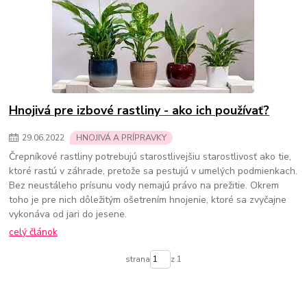
Hnojivá pre izbové rastliny - ako ich používať?
29
.
06
.
2022
HNOJIVÁ A PRÍPRAVKY
Črepníkové rastliny potrebujú starostlivejšiu starostlivosť ako tie,
ktoré rastú v záhrade, pretože sa pestujú v umelých podmienkach.
Bez neustáleho prísunu vody nemajú právo na prežitie. Okrem
toho je pre nich dôležitým ošetrením hnojenie, ktoré sa zvyčajne
vykonáva od jari do jesene.
celý článok
strana
z 1