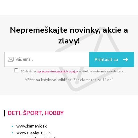
Nepremeškajte novinky, akcie a
zľavy!
Prihlásiť sa
Súhlasím so
spracovaním osobných údajov
za účelom zasielania newslettera.
Môžete sa kedykoľvek odhlásiť. Zasielame raz za 14 dní.
DETI, ŠPORT, HOBBY
www.kamenik.sk
www.detsky-raj.sk