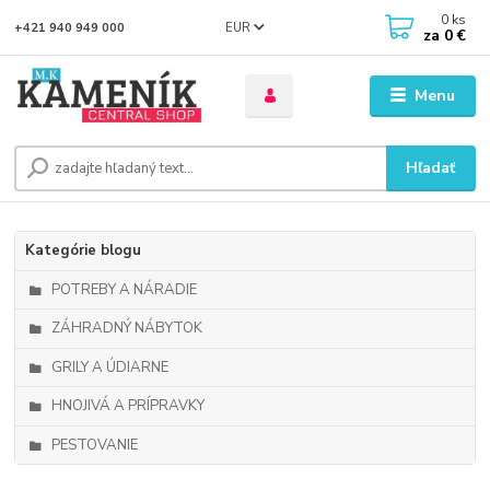
0
ks
EUR
+421 940 949 000
za
0 €
Menu
Hľadať
Kategórie blogu
POTREBY A NÁRADIE
ZÁHRADNÝ NÁBYTOK
GRILY A ÚDIARNE
HNOJIVÁ A PRÍPRAVKY
PESTOVANIE