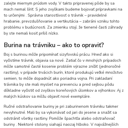
zalejte miernym prúdom vody. V takto pripravenej pôde by sa
mach nemal šíriť. S jeho zvyškami budeme bojovať prípravkami na
to určenými . Správna starostlivosť o trávnik – pravidelné
hrabanie, prevzdušňovanie a vertikutácia – zabráni vzniku tohto
problému v budúcnosti. Za zmienku stojí, že tienené časti záhrady
by ste nemali kosiť príliš nízko.
Burina na trávniku – ako to opraviť?
Boj s burinou môže pripomínať sizyfovskú prácu. Hneď ako si
vyčistíme trávnik, objavia sa nové. Zatiaľ čo v mnohých prípadoch
môže samotné časté kosenie problém výrazne znížiť (jednoročné
rastliny), v prípade trvácich burín, ktoré produkujú veľké množstvo
semien, to môže dopadnúť ako poriadna vojna. Pri zakladaní
trávnika by ste mali myslieť na prevenciu a pred sejbou pôdu
dôkladne vyčistiť od zvyškov koreňových úlomkov a výhonkov. Aj z
malých kúskov sa môžu objaviť nové exempláre.
Ručné odstraňovanie buriny je pri zaburinenom trávniku takmer
nevyhnutné. Mali by sa vykonávať od jari do jesene a snažiť sa
odstrániť všetky rastliny. Pomôže špachtľa alebo odstraňovač
buriny . Niektoré stolony siahajú naozaj hlboko. V najvážnejších