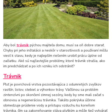
Aby bol
trávnik
pýchou majiteľa domu, musí sa oň dobre starať.
Chyby pri jeho inštalácii a neskôr v starostlivosti a používaní môžu
viesť k stavu, kedy je najlepším riešením urobiť prácu úplne od
začiatku. Aké sú najčastejšie problémy, ktoré trávnik strašia, ako
im predchádzať a po ich vzniku ich odstrániť?
Trávnik
Plsť je povrchová vrstva pozostávajúca z odumretých zvyškov
rastlín, listov, stebiel a výhonkov trávy. Väčšinou sa problém
zintenzívni po skončení zimnej sezóny, kedy by sme mali začať s
obnovou a regeneráciou trávnika. Takáto pokrývka účinne
obmedzuje prúdenie vody a prístupu vzduchu ku koreňom
trávnika, čím sa zakoreňovanie stáva plytkým a môže tiež vytvárať