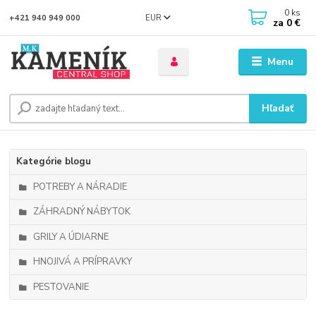
0
ks
EUR
+421 940 949 000
za
0 €
Menu
Hľadať
Kategórie blogu
POTREBY A NÁRADIE
ZÁHRADNÝ NÁBYTOK
GRILY A ÚDIARNE
HNOJIVÁ A PRÍPRAVKY
PESTOVANIE