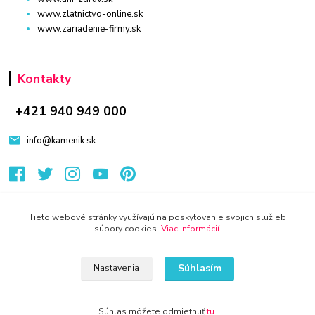
www.zlatnictvo-online.sk
www.zariadenie-firmy.sk
Kontakty
+421 940 949 000
info@kamenik.sk
Tieto webové stránky využívajú na poskytovanie svojich služieb
súbory cookies.
Viac informácií
.
© 2024 Všetky práva vyhradené KAMENIK.SK
Vytvorené na
Eshop-rychlo.sk
Súhlasím
Nastavenia
Súhlas môžete odmietnuť
tu
.