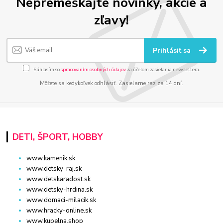
Nepremeškajte novinky, akcie a
zľavy!
Prihlásiť sa
Súhlasím so
spracovaním osobných údajov
za účelom zasielania newslettera.
Môžete sa kedykoľvek odhlásiť. Zasielame raz za 14 dní.
DETI, ŠPORT, HOBBY
www.kamenik.sk
www.detsky-raj.sk
www.detskaradost.sk
www.detsky-hrdina.sk
www.domaci-milacik.sk
www.hracky-online.sk
www.kupelna.shop