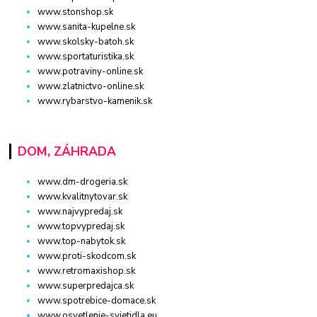
www.stonshop.sk
www.sanita-kupelne.sk
www.skolsky-batoh.sk
www.sportaturistika.sk
www.potraviny-online.sk
www.zlatnictvo-online.sk
www.rybarstvo-kamenik.sk
DOM, ZÁHRADA
www.dm-drogeria.sk
www.kvalitnytovar.sk
www.najvypredaj.sk
www.topvypredaj.sk
www.top-nabytok.sk
www.proti-skodcom.sk
www.retromaxishop.sk
www.superpredajca.sk
www.spotrebice-domace.sk
www.osvetlenie-svietidla.eu