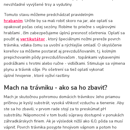
nevzhľadné vyvýšené trsy a vydutiny.
Tomuto stavu môžeme predchádzať pravidelným
hrabaním
. Určite by sa mali robiť skoro na jar, ale oplatí sa
opakovať počas celej sezóny. Robíme to priečne s vejárovými
hrabľami , čím zabezpečujeme úplnú presnosť ošetrenia. Oplatí sa
použiť aj
vertikutátor
, ktorý špeciálnymi nožmi prereže povrch
trávnika, vďaka čomu sa uvoľní a rýchlejšie omladí. O okysličenie
koreňov sa môžeme postarať aj prevzdušňovaním, t.j. kolmým
prepichovaním pôdy prevzdušňovačom , topánkami vybavenými
podrážkami s hrotmi alebo ručne - vidličkami. Stimuluje sa výmena
plynu a trávnik ožije. Po ošetrení sa tiež oplatí vykonať
úplné hnojenie , ktoré vyživí rastliny.
Mach na trávniku - ako sa ho zbaviť?
Mach je skutočnou pohromou domácich trávnikov. Jeho priamou
príčinou je kyslý substrát, vysoká vlhkosť vzduchu a tienenie. Aby
ste sa ho zbavili, v prvom rade stojí za to preskúmať pH
substrátu. Nápomocné v tom budú súpravy dostupné v ponukách
záhradkárskych firiem. Ak je výsledok nižší ako 6,0, pôda sa musí
vápniť. Povrch trávnika posypte hnojivom vápnom a potom ho