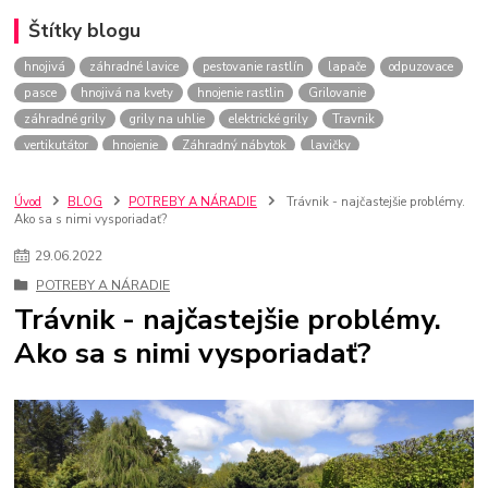
Štítky blogu
hnojivá
záhradné lavice
pestovanie rastlín
lapače
odpuzovace
pasce
hnojivá na kvety
hnojenie rastlin
Grilovanie
záhradné grily
grily na uhlie
elektrické grily
Travnik
vertikutátor
hnojenie
Záhradný nábytok
lavičky
Vankúše na záhradný nábytok
hojdačky
hojdacie siete
podušky
matrace na záhradný nábytok
podsedáky
balkónové kvety
Úvod
BLOG
POTREBY A NÁRADIE
Trávnik - najčastejšie problémy.
Ako sa s nimi vysporiadať?
citrusové rastliny
aloe vera
pestovanie aloe
kvetináče
črepníky
kvetináče 2022
záhradný nábytok
záhradné stoly
29
.
06
.
2022
záhradné stoličky
záhradné kreslá
Maliny
choroby malín
POTREBY A NÁRADIE
Pestovanie ovocia
jablone
sadenie stromov
Trávnik - najčastejšie problémy.
Hnojenie ovocných stromov
Ako sa s nimi vysporiadať?