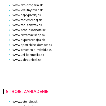
www.dm-drogeria.sk
www.kvalitnytovar.sk
www.najvypredaj.sk
www.topvypredaj.sk
www.top-nabytok.sk
www.proti-skodcom.sk
www.retromaxishop.sk
www.superpredajca.sk
www.spotrebice-domace.sk
www.osvetlenie-svietidla.eu
www.uni-kozmetika.sk
www.zahradnicek.sk
STROJE, ZARIADENIE
www.auto-diel.sk