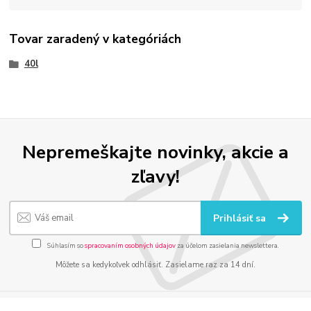
Tovar zaradený v kategóriách
40l
Nepremeškajte novinky, akcie a
zľavy!
Prihlásiť sa
Súhlasím so
spracovaním osobných údajov
za účelom zasielania newslettera.
Môžete sa kedykoľvek odhlásiť. Zasielame raz za 14 dní.