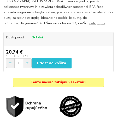
BECZKA Z ZAKRĘTKĄ I USZAMI 40LWykonana z wysokiej jakości
solidnego tworzywa,Nie zawiera szkodliwych substancji BPA Free,
Posiada wygodne uchwyty ułatwiające przenoszenie, szeroki otwór oraz
dużą i szczelną zakrętkę. Idealne na ogórki, kapustę, do
fermentacji.Pojemność: 40 LŚrednica otworu: 17,5cmŚr...
celý popis
Dostupnosť
3-7 dní
20,74 €
16,86 €
bez DPH
Pridať do košíka
Tento mesiac zakúpili 5 zákazníci.
Ochrana
kupujúcého