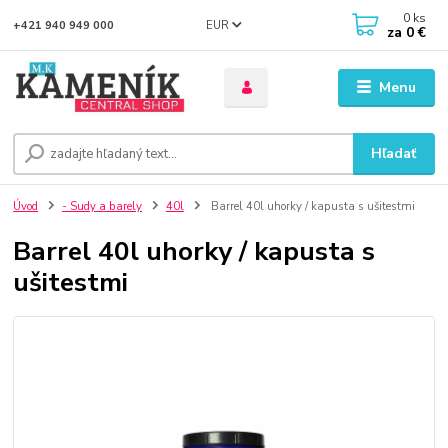
0
ks
EUR
+421 940 949 000
za
0 €
Menu
Hľadať
Úvod
- Sudy a barely
40l
Barrel 40l uhorky / kapusta s ušitestmi
Barrel 40l uhorky / kapusta s
ušitestmi