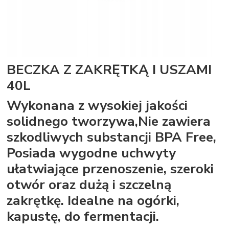
BECZKA Z ZAKRĘTKĄ I USZAMI
40L
Wykonana z wysokiej jakości
solidnego tworzywa,Nie zawiera
szkodliwych substancji BPA Free,
Posiada wygodne uchwyty
ułatwiające przenoszenie, szeroki
otwór oraz dużą i szczelną
zakrętkę. Idealne na ogórki,
kapustę, do fermentacji.