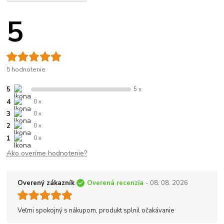
5
5 hodnotenie
5
5 x
4
0 x
3
0 x
2
0 x
1
0 x
Ako overíme hodnotenie?
Overený zákazník
Overená recenzia
- 08. 08. 2026
Veľmi spokojný s nákupom, produkt splnil očakávanie