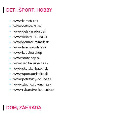
DETI, ŠPORT, HOBBY
www.kamenik.sk
www.detsky-raj.sk
www.detskaradost.sk
www.detsky-hrdina.sk
www.domaci-milacik.sk
www.hracky-online.sk
www.kupelna.shop
www.stonshop.sk
www.sanita-kupelne.sk
www.skolsky-batoh.sk
www.sportaturistika.sk
www.potraviny-online.sk
www.zlatnictvo-online.sk
www.rybarstvo-kamenik.sk
DOM, ZÁHRADA