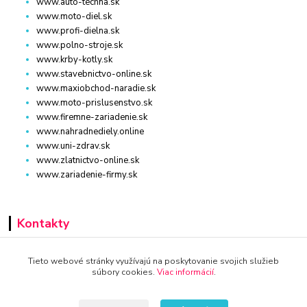
www.auto-techna.sk
www.moto-diel.sk
www.profi-dielna.sk
www.polno-stroje.sk
www.krby-kotly.sk
www.stavebnictvo-online.sk
www.maxiobchod-naradie.sk
www.moto-prislusenstvo.sk
www.firemne-zariadenie.sk
www.nahradnediely.online
www.uni-zdrav.sk
www.zlatnictvo-online.sk
www.zariadenie-firmy.sk
Kontakty
+421 940 949 000
Tieto webové stránky využívajú na poskytovanie svojich služieb
súbory cookies.
Viac informácií
.
info@kamenik.sk