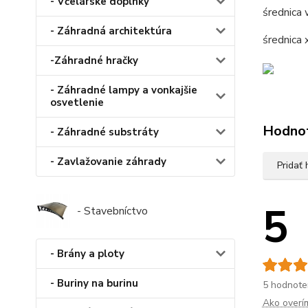
- Včelárske doplnky
średnica
- Záhradná architektúra
średnica
-Záhradné hračky
- Záhradné lampy a vonkajšie
osvetlenie
Hodno
- Záhradné substráty
- Zavlažovanie záhrady
Pridať
5
- Stavebníctvo
- Brány a ploty
- Buriny na burinu
5 hodnote
Ako overí