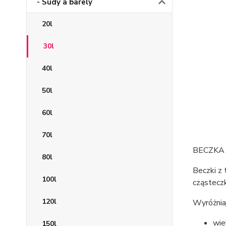
- Sudy a barely
20l
30l
40l
50l
60l
70l
BECZKA
80l
Beczki z
100l
cząstecz
120l
Wyróżniaj
wie
150l