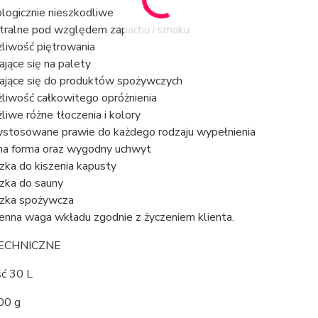
jologicznie nieszkodliwe
tralne pod względem zapachu i smaku
liwość piętrowania
ające się na palety
ające się do produktów spożywczych
liwość całkowitego opróżnienia
liwe różne tłoczenia i kolory
ystosowane prawie do każdego rodzaju wypełnienia
na forma oraz wygodny uchwyt
zka do kiszenia kapusty
zka do sauny
zka spożywcza
enna waga wkładu zgodnie z życzeniem klienta.
ECHNICZNE
ć 30 L
00 g