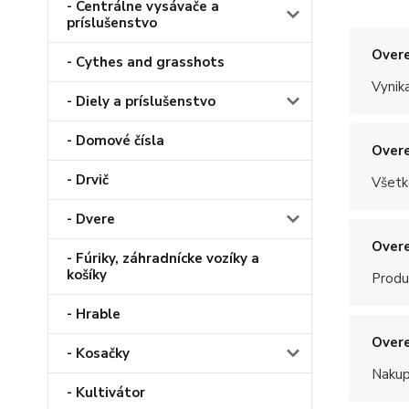
- Centrálne vysávače a
príslušenstvo
Overe
- Cythes and grasshots
Vynik
- Diely a príslušenstvo
- Domové čísla
Overe
- Drvič
Všetk
- Dvere
Overe
- Fúriky, záhradnícke vozíky a
košíky
Produ
- Hrable
Overe
- Kosačky
Nakup
- Kultivátor