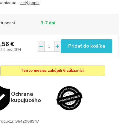
wanianad...
celý popis
tupnosť
3-7 dní
,56 €
Pridať do košíka
42 €
bez DPH
Tento mesiac zakúpili 6 zákazníci.
Ochrana
kupujúcého
roduktu:
9642968947