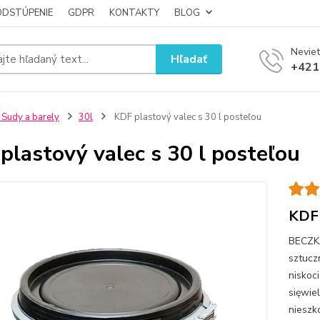
ODSTÚPENIE
GDPR
KONTAKTY
BLOG
Neviet
Hľadať
+421
 Sudy a barely
30l
KDF plastový valec s 30 l posteľou
plastový valec s 30 l posteľou
KDF 
BECZK
sztucz
niskoc
sięwie
nieszk