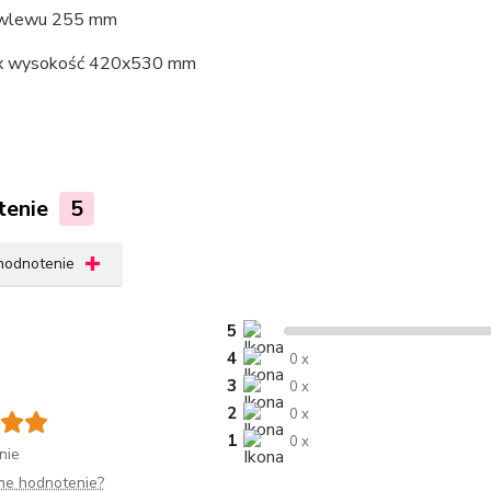
 wlewu 255 mm
 x wysokość 420x530 mm
tenie
5
 hodnotenie
5
4
0 x
3
0 x
2
0 x
1
0 x
nie
me hodnotenie?