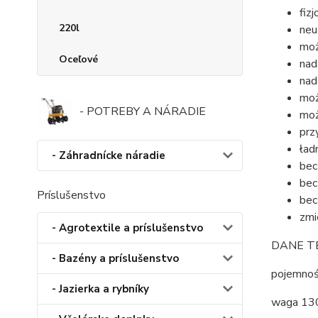
fiz
220l
neu
moż
Oceľové
nad
nad
moż
- POTREBY A NÁRADIE
moż
prz
ład
- Záhradnícke náradie
bec
bec
Príslušenstvo
bec
zmi
- Agrotextile a príslušenstvo
DANE T
- Bazény a príslušenstvo
pojemnoś
- Jazierka a rybníky
waga 13