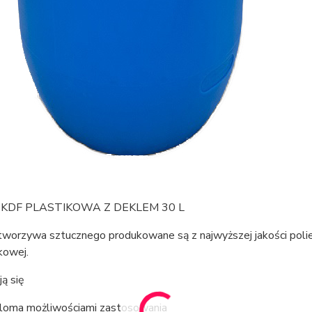
 KDF PLASTIKOWA Z DEKLEM 30 L
 tworzywa sztucznego produkowane są z najwyższej jakości poli
kowej.
ą się
loma możliwościami zastosowania