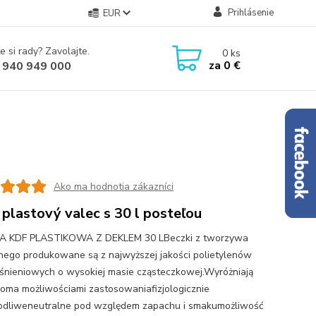
Prihlásenie
EUR
e si rady? Zavolajte.
0
ks
za
0 €
 940 949 000
Ako ma hodnotia zákazníci
plastový valec s 30 l posteľou
A KDF PLASTIKOWA Z DEKLEM 30 LBeczki z tworzywa
nego produkowane są z najwyższej jakości polietylenów
iśnieniowych o wysokiej masie cząsteczkowej.Wyróżniają
loma możliwościami zastosowaniafizjologicznie
odliweneutralne pod względem zapachu i smakumożliwość