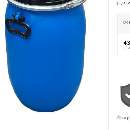
piętro
Dos
43
35,
Číslo p