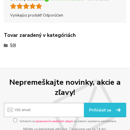
Vynikajúci produkt! Odporúčam
Tovar zaradený v kategóriách
50l
Nepremeškajte novinky, akcie a
zľavy!
Prihlásiť sa
Súhlasím so
spracovaním osobných údajov
za účelom zasielania newslettera.
Môžete sa kedykoľvek odhlásiť. Zasielame raz za 14 dní.