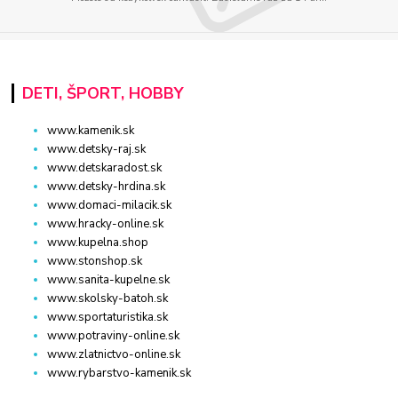
DETI, ŠPORT, HOBBY
www.kamenik.sk
www.detsky-raj.sk
www.detskaradost.sk
www.detsky-hrdina.sk
www.domaci-milacik.sk
www.hracky-online.sk
www.kupelna.shop
www.stonshop.sk
www.sanita-kupelne.sk
www.skolsky-batoh.sk
www.sportaturistika.sk
www.potraviny-online.sk
www.zlatnictvo-online.sk
www.rybarstvo-kamenik.sk