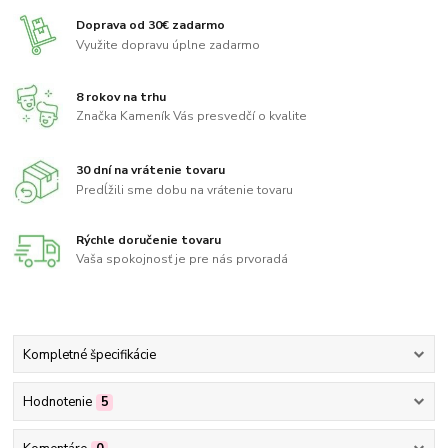
Doprava od 30€ zadarmo
Využite dopravu úplne zadarmo
8 rokov na trhu
Značka Kameník Vás presvedčí o kvalite
30 dní na vrátenie tovaru
Predĺžili sme dobu na vrátenie tovaru
Rýchle doručenie tovaru
Vaša spokojnosť je pre nás prvoradá
Kompletné špecifikácie
Hodnotenie
5