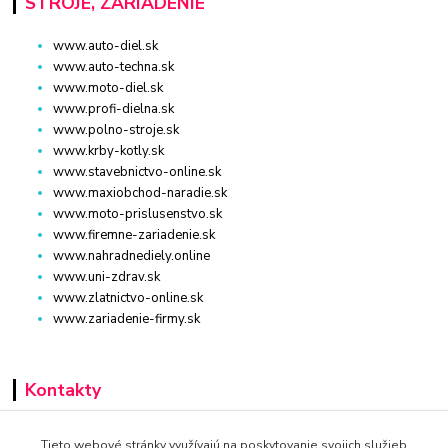
STROJE, ZARIADENIE
www.auto-diel.sk
www.auto-techna.sk
www.moto-diel.sk
www.profi-dielna.sk
www.polno-stroje.sk
www.krby-kotly.sk
www.stavebnictvo-online.sk
www.maxiobchod-naradie.sk
www.moto-prislusenstvo.sk
www.firemne-zariadenie.sk
www.nahradnediely.online
www.uni-zdrav.sk
www.zlatnictvo-online.sk
www.zariadenie-firmy.sk
Kontakty
+421 940 949 000
Tieto webové stránky využívajú na poskytovanie svojich služieb