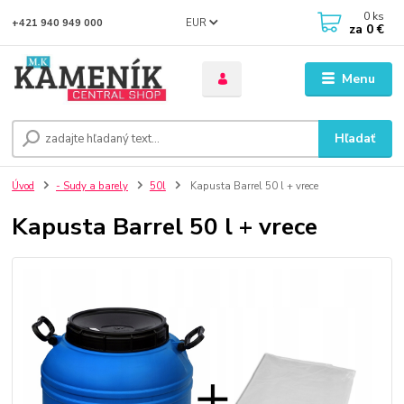
0
ks
EUR
+421 940 949 000
za
0 €
Menu
Hľadať
Úvod
- Sudy a barely
50l
Kapusta Barrel 50 l + vrece
Kapusta Barrel 50 l + vrece