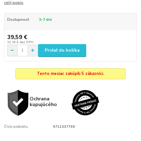
celý popis
Dostupnosť
3-7 dní
39,59 €
32,18 €
bez DPH
Pridať do košíka
Tento mesiac zakúpili 5 zákazníci.
Ochrana
kupujúcého
Číslo produktu:
9711337749