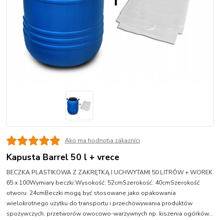
Ako ma hodnotia zákazníci
Kapusta Barrel 50 l + vrece
BECZKA PLASTIKOWA Z ZAKRĘTKĄ I UCHWYTAMI 50 LITRÓW + WOREK
65 x 100Wymiary beczki:Wysokość: 52cmSzerokość: 40cmSzerokość
otworu: 24cmBeczki mogą być stosowane jako opakowania
wielokrotnego użytku do transportu i przechowywania produktów
spożywczych, przetworów owocowo-warzywnych np. kiszenia ogórków...