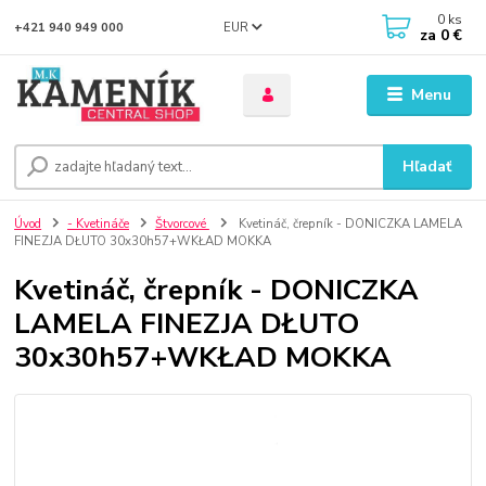
0
ks
EUR
+421 940 949 000
za
0 €
Menu
Hľadať
Úvod
- Kvetináče
Štvorcové
Kvetináč, črepník - DONICZKA LAMELA
FINEZJA DŁUTO 30x30h57+WKŁAD MOKKA
Kvetináč, črepník - DONICZKA
LAMELA FINEZJA DŁUTO
30x30h57+WKŁAD MOKKA