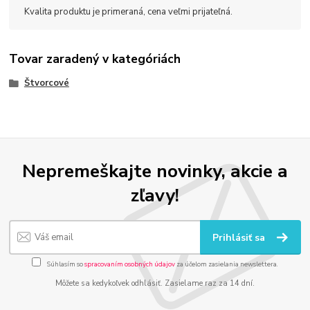
Kvalita produktu je primeraná, cena veľmi prijateľná.
Tovar zaradený v kategóriách
Štvorcové
Nepremeškajte novinky, akcie a
zľavy!
Prihlásiť sa
Súhlasím so
spracovaním osobných údajov
za účelom zasielania newslettera.
Môžete sa kedykoľvek odhlásiť. Zasielame raz za 14 dní.