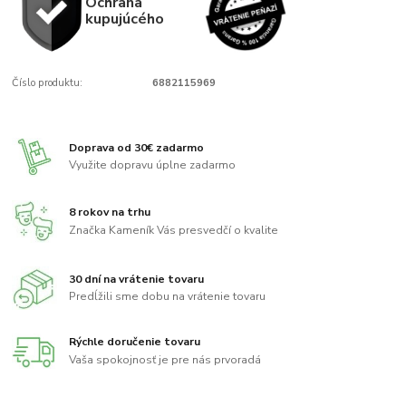
Ochrana
kupujúcého
Číslo produktu:
6882115969
Doprava od 30€ zadarmo
Využite dopravu úplne zadarmo
8 rokov na trhu
Značka Kameník Vás presvedčí o kvalite
30 dní na vrátenie tovaru
Predĺžili sme dobu na vrátenie tovaru
Rýchle doručenie tovaru
Vaša spokojnosť je pre nás prvoradá