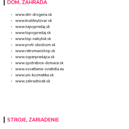
DOM, ZÁHRADA
www.dm-drogeria.sk
www.kvalitnytovar.sk
www.najvypredaj.sk
www.topvypredaj.sk
www.top-nabytok.sk
www.proti-skodcom.sk
www.retromaxishop.sk
www.superpredajca.sk
www.spotrebice-domace.sk
www.osvetlenie-svietidla.eu
www.uni-kozmetika.sk
www.zahradnicek.sk
STROJE, ZARIADENIE