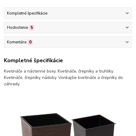
Kompletné špecifikácie
Hodnotenie
5
Komentáre
0
Kompletné špecifikácie
Kvetináče a nástenné boxy. Kvetináče, črepníky a truhlíky.
Kvetináče, črepníky, nádoby. Vonkajšie kvetináče a črepníky do
záhrady.