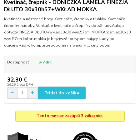
Kvetináč, črepník - DONICZKA LAMELA FINEZJA
DŁUTO 30x30h57+WKŁAD MOKKA
Kvetináče a nástenné boxy. Kvetináče, črepníky a truhlíky. Kvetináče,
črepníky, nádoby. Vonkajšie kvetináče a črepníky do záhrady.Aukcja
dotyczy:FINEZJA DŁUTO+wkład30x30 wys.57cm. MOKKArozmiar:30x30
wys.57cm.kolor: mokka (c.brąz)wzór przypominający ślady po
dłuciewkład w komplecieodporna na warunki ...
celý popis
Dostupnosť
3-7 dní
32,30 €
26,26 €
bez DPH
Pridať do košíka
Tento mesiac zakúpili 3 zákazníci.