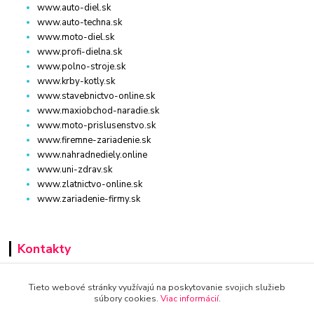
www.auto-diel.sk
www.auto-techna.sk
www.moto-diel.sk
www.profi-dielna.sk
www.polno-stroje.sk
www.krby-kotly.sk
www.stavebnictvo-online.sk
www.maxiobchod-naradie.sk
www.moto-prislusenstvo.sk
www.firemne-zariadenie.sk
www.nahradnediely.online
www.uni-zdrav.sk
www.zlatnictvo-online.sk
www.zariadenie-firmy.sk
Kontakty
+421 940 949 000
Tieto webové stránky využívajú na poskytovanie svojich služieb
súbory cookies.
Viac informácií
.
info@kamenik.sk