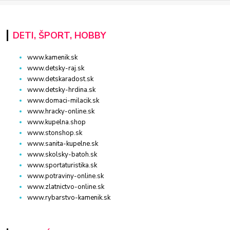
DETI, ŠPORT, HOBBY
www.kamenik.sk
www.detsky-raj.sk
www.detskaradost.sk
www.detsky-hrdina.sk
www.domaci-milacik.sk
www.hracky-online.sk
www.kupelna.shop
www.stonshop.sk
www.sanita-kupelne.sk
www.skolsky-batoh.sk
www.sportaturistika.sk
www.potraviny-online.sk
www.zlatnictvo-online.sk
www.rybarstvo-kamenik.sk