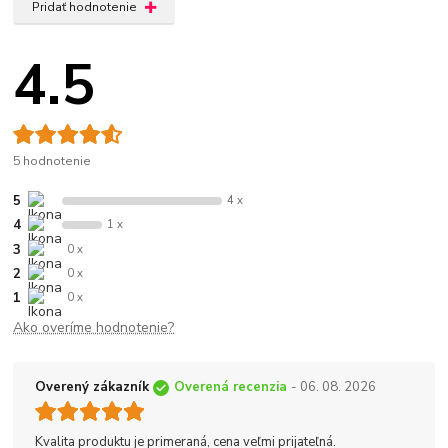
Pridať hodnotenie
4.5
5 hodnotenie
5
4 x
4
1 x
3
0 x
2
0 x
1
0 x
Ako overíme hodnotenie?
Overený zákazník
Overená recenzia
- 06. 08. 2026
Kvalita produktu je primeraná, cena veľmi prijateľná.