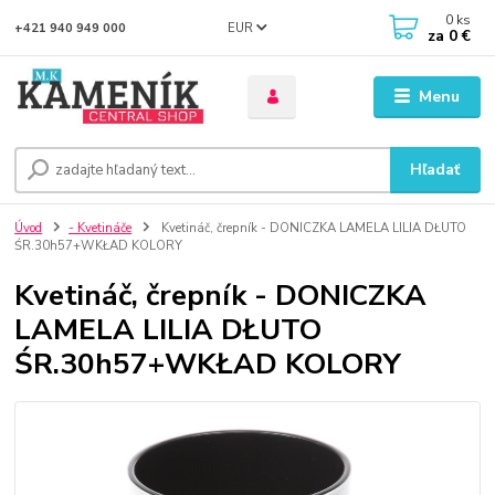
0
ks
EUR
+421 940 949 000
za
0 €
Menu
Hľadať
Úvod
- Kvetináče
Kvetináč, črepník - DONICZKA LAMELA LILIA DŁUTO
ŚR.30h57+WKŁAD KOLORY
Kvetináč, črepník - DONICZKA
LAMELA LILIA DŁUTO
ŚR.30h57+WKŁAD KOLORY