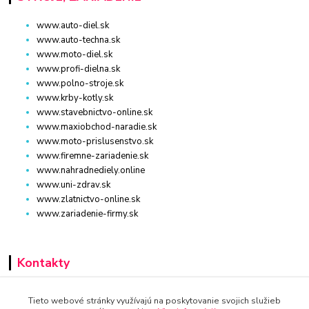
www.auto-diel.sk
www.auto-techna.sk
www.moto-diel.sk
www.profi-dielna.sk
www.polno-stroje.sk
www.krby-kotly.sk
www.stavebnictvo-online.sk
www.maxiobchod-naradie.sk
www.moto-prislusenstvo.sk
www.firemne-zariadenie.sk
www.nahradnediely.online
www.uni-zdrav.sk
www.zlatnictvo-online.sk
www.zariadenie-firmy.sk
Kontakty
+421 940 949 000
Tieto webové stránky využívajú na poskytovanie svojich služieb