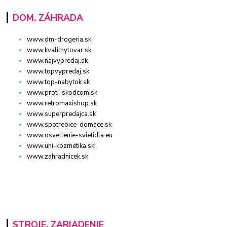
DOM, ZÁHRADA
www.dm-drogeria.sk
www.kvalitnytovar.sk
www.najvypredaj.sk
www.topvypredaj.sk
www.top-nabytok.sk
www.proti-skodcom.sk
www.retromaxishop.sk
www.superpredajca.sk
www.spotrebice-domace.sk
www.osvetlenie-svietidla.eu
www.uni-kozmetika.sk
www.zahradnicek.sk
STROJE, ZARIADENIE