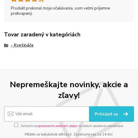
Produkt prekonal moje očakávania, som veľmi príjemne
prekvapený.
Tovar zaradený v kategóriách
- Kvetináče
Nepremeškajte novinky, akcie a
zľavy!
Prihlásiť sa
Súhlasím so
spracovaním osobných údajov
za účelom zasielania newslettera.
Môžete sa kedykoľvek odhlásiť. Zasielame raz za 14 dní.