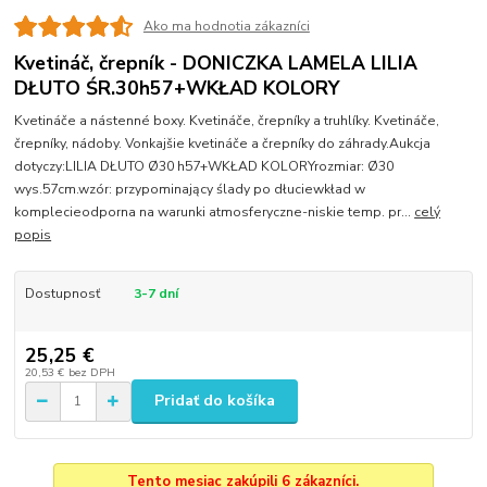
Ako ma hodnotia zákazníci
Kvetináč, črepník - DONICZKA LAMELA LILIA
DŁUTO ŚR.30h57+WKŁAD KOLORY
Kvetináče a nástenné boxy. Kvetináče, črepníky a truhlíky. Kvetináče,
črepníky, nádoby. Vonkajšie kvetináče a črepníky do záhrady.Aukcja
dotyczy:LILIA DŁUTO Ø30 h57+WKŁAD KOLORYrozmiar: Ø30
wys.57cm.wzór: przypominający ślady po dłuciewkład w
komplecieodporna na warunki atmosferyczne-niskie temp. pr...
celý
popis
Dostupnosť
3-7 dní
25,25 €
20,53 €
bez DPH
Pridať do košíka
Tento mesiac zakúpili 6 zákazníci.