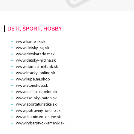
DETI, ŠPORT, HOBBY
www.kamenik.sk
www.detsky-raj.sk
www.detskaradost.sk
www.detsky-hrdina.sk
www.domaci-milacik.sk
www.hracky-online.sk
www.kupelna.shop
www.stonshop.sk
www.sanita-kupelne.sk
www.skolsky-batoh.sk
www.sportaturistika.sk
www.potraviny-online.sk
www.zlatnictvo-online.sk
www.rybarstvo-kamenik.sk