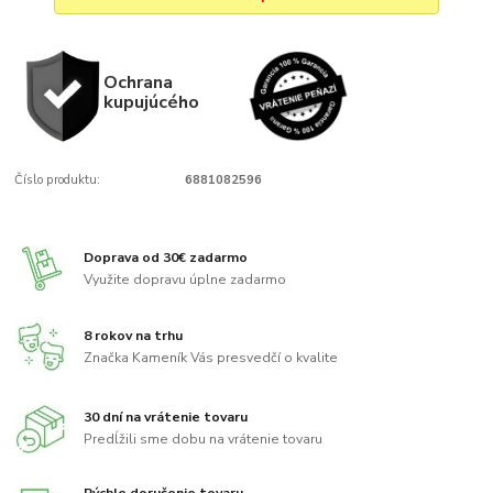
Ochrana
kupujúcého
Číslo produktu:
6881082596
Doprava od 30€ zadarmo
Využite dopravu úplne zadarmo
8 rokov na trhu
Značka Kameník Vás presvedčí o kvalite
30 dní na vrátenie tovaru
Predĺžili sme dobu na vrátenie tovaru