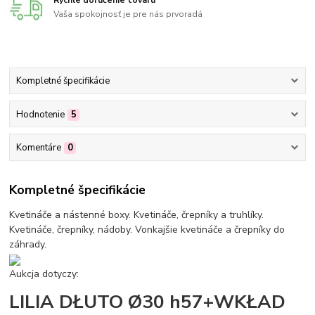
Rýchle doručenie tovaru
Vaša spokojnosť je pre nás prvoradá
Kompletné špecifikácie
Hodnotenie
5
Komentáre
0
Kompletné špecifikácie
Kvetináče a nástenné boxy. Kvetináče, črepníky a truhlíky.
Kvetináče, črepníky, nádoby. Vonkajšie kvetináče a črepníky do
záhrady.
Aukcja dotyczy:
LILIA DŁUTO Ø30 h57+WKŁAD