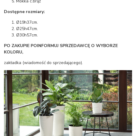
Mokka c.brąz
Dostępne rozmiary:
Ø19h37cm.
Ø25h47cm.
Ø30h57cm.
PO ZAKUPIE POINFORMUJ SPRZEDAWCĘ O WYBORZE
KOLORU,
zakładka (wiadomość do sprzedającego).