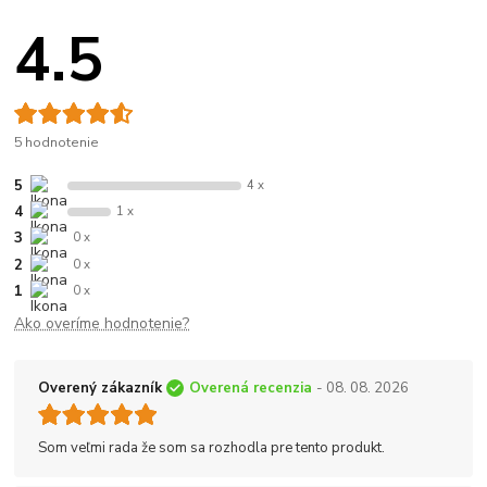
4.5
5 hodnotenie
5
4 x
4
1 x
3
0 x
2
0 x
1
0 x
Ako overíme hodnotenie?
Overený zákazník
Overená recenzia
- 08. 08. 2026
Som veľmi rada že som sa rozhodla pre tento produkt.