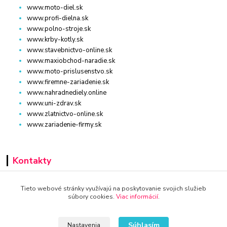
www.moto-diel.sk
www.profi-dielna.sk
www.polno-stroje.sk
www.krby-kotly.sk
www.stavebnictvo-online.sk
www.maxiobchod-naradie.sk
www.moto-prislusenstvo.sk
www.firemne-zariadenie.sk
www.nahradnediely.online
www.uni-zdrav.sk
www.zlatnictvo-online.sk
www.zariadenie-firmy.sk
Kontakty
+421 940 949 000
Tieto webové stránky využívajú na poskytovanie svojich služieb
súbory cookies.
Viac informácií
.
info@kamenik.sk
Súhlasím
Nastavenia