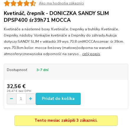
Ako ma hodnotia zákazníci
Kvetináč, črepník - DONICZKA SANDY SLIM
DPSP400 śr39h71 MOCCA
Kvetináče a nástenné boxy. Kvetináče, črepníky a truhlíky. Kvetináče,
črepníky, nádoby. Vonkajšie kvetináče a črepníky do záhrady.Aukcja
dotyczy:SANDY SLIM + wkładśr.39 wys.70,8 cmMOCCArozmiar: śr.39cm.
wys.70,8cm.kolor: mocca-beżowy (matowy)odporna na warunki
atmosferycznewysoka odporność na zaryso...
celý popis
Dostupnosť
3-7 dní
32,56 €
26,47 €
bez DPH
Pridať do košíka
Tento mesiac zakúpili 3 zákazníci.