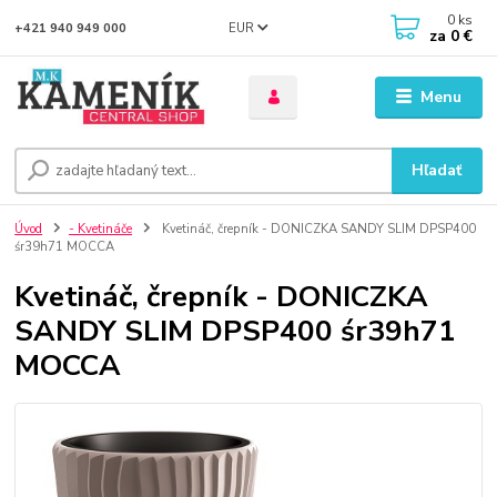
0
ks
EUR
+421 940 949 000
za
0 €
Menu
Hľadať
Úvod
- Kvetináče
Kvetináč, črepník - DONICZKA SANDY SLIM DPSP400
śr39h71 MOCCA
Kvetináč, črepník - DONICZKA
SANDY SLIM DPSP400 śr39h71
MOCCA