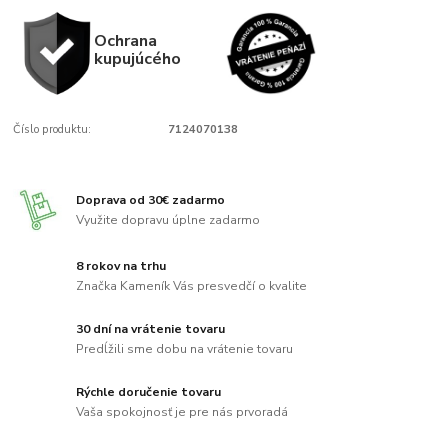
Ochrana
kupujúcého
Číslo produktu:
7124070138
Doprava od 30€ zadarmo
Využite dopravu úplne zadarmo
8 rokov na trhu
Značka Kameník Vás presvedčí o kvalite
30 dní na vrátenie tovaru
Predĺžili sme dobu na vrátenie tovaru
Rýchle doručenie tovaru
Vaša spokojnosť je pre nás prvoradá