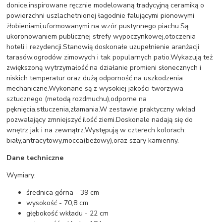
donice,inspirowane ręcznie modelowaną tradycyjną ceramiką o
powierzchni uszlachetnionej łagodnie falującymi pionowymi
żłobieniami,uformowanymi na wzór pustynnego piachu.Są
ukoronowaniem publicznej strefy wypoczynkowej,otoczenia
hoteli i rezydencji.Stanowią doskonałe uzupełnienie aranżacji
tarasów,ogrodów zimowych i tak popularnych patio.Wykazują też
zwiększoną wytrzymałość na działanie promieni słonecznych i
niskich temperatur oraz dużą odporność na uszkodzenia
mechaniczne.Wykonane są z wysokiej jakości tworzywa
sztucznego (metodą rozdmuchu),odporne na
pęknięcia,stłuczenia,złamania.W zestawie praktyczny wkład
pozwalający zmniejszyć ilość ziemi.Doskonale nadają się do
wnętrz jak i na zewnątrz.Występują w czterech kolorach:
biały,antracytowy,mocca(beżowy),oraz szary kamienny.
Dane techniczne
Wymiary:
średnica górna - 39 cm
wysokość - 70,8 cm
głębokość wkładu - 22 cm