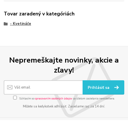
Tovar zaradený v kategóriách
- Kvetináče
Nepremeškajte novinky, akcie a
zľavy!
Prihlásiť sa
Súhlasím so
spracovaním osobných údajov
za účelom zasielania newslettera.
Môžete sa kedykoľvek odhlásiť. Zasielame raz za 14 dní.