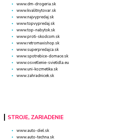
www.dm-drogeria.sk
www.kvalitnytovar.sk
www.najvypredaj.sk
www.topvypredaj.sk
www.top-nabytok.sk
www.proti-skodcom.sk
www.retromaxishop.sk
www.superpredajca.sk
www.spotrebice-domace.sk
www.osvetlenie-svietidla.eu
www.uni-kozmetika.sk
www.zahradnicek.sk
STROJE, ZARIADENIE
www.auto-diel.sk
www.auto-techna.sk