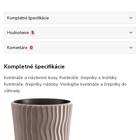
Kompletné špecifikácie
Hodnotenie
5
Komentáre
0
Kompletné špecifikácie
Kvetináče a nástenné boxy. Kvetináče, črepníky a truhlíky.
Kvetináče, črepníky, nádoby. Vonkajšie kvetináče a črepníky do
záhrady.