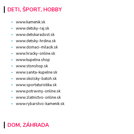
DETI, ŠPORT, HOBBY
www.kamenik.sk
www.detsky-raj.sk
www.detskaradost.sk
www.detsky-hrdina.sk
www.domaci-milacik.sk
www.hracky-online.sk
www.kupelna.shop
www.stonshop.sk
www.sanita-kupelne.sk
www.skolsky-batoh.sk
www.sportaturistika.sk
www.potraviny-online.sk
www.zlatnictvo-online.sk
www.rybarstvo-kamenik.sk
DOM, ZÁHRADA