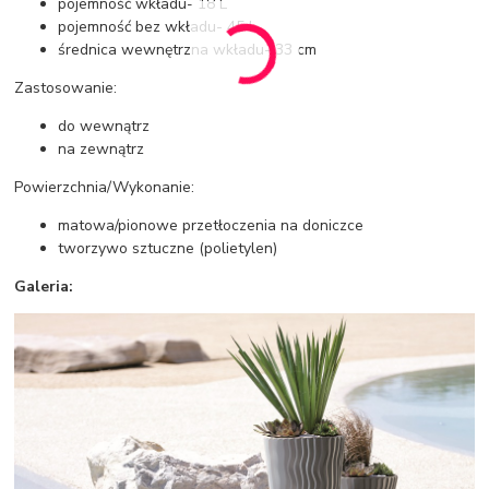
pojemność wkładu- 18 L
pojemność bez wkładu- 45 L
średnica wewnętrzna wkładu- 33 cm
Zastosowanie:
do wewnątrz
na zewnątrz
Powierzchnia/Wykonanie:
matowa/pionowe przetłoczenia na doniczce
tworzywo sztuczne (polietylen)
Galeria: