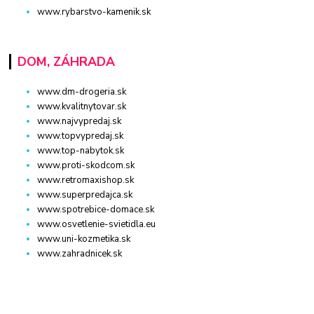
www.rybarstvo-kamenik.sk
DOM, ZÁHRADA
www.dm-drogeria.sk
www.kvalitnytovar.sk
www.najvypredaj.sk
www.topvypredaj.sk
www.top-nabytok.sk
www.proti-skodcom.sk
www.retromaxishop.sk
www.superpredajca.sk
www.spotrebice-domace.sk
www.osvetlenie-svietidla.eu
www.uni-kozmetika.sk
www.zahradnicek.sk