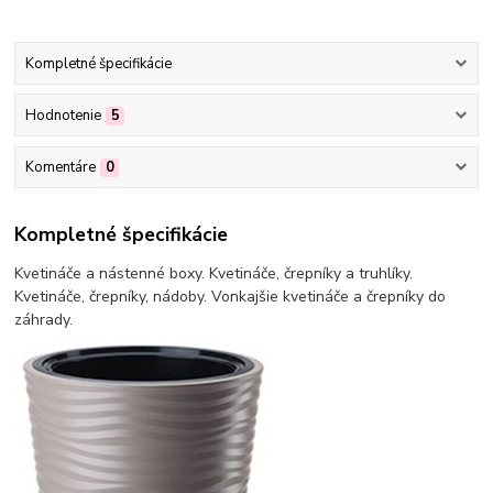
Kompletné špecifikácie
Hodnotenie
5
Komentáre
0
Kompletné špecifikácie
Kvetináče a nástenné boxy. Kvetináče, črepníky a truhlíky.
Kvetináče, črepníky, nádoby. Vonkajšie kvetináče a črepníky do
záhrady.