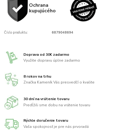
Ochrana
kupujúcého
Číslo produktu:
6879048694
Doprava od 30€ zadarmo
Využite dopravu úplne zadarmo
8 rokov na trhu
Značka Kameník Vás presvedčí o kvalite
30 dní na vrátenie tovaru
Predĺžili sme dobu na vrátenie tovaru
Rýchle doručenie tovaru
Vaša spokojnosť je pre nás prvoradá