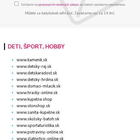
Súhlasím so
spracovaním osobných údajov
za účelom zasielania newslettera.
Môžete sa kedykoľvek odhlásiť. Zasielame raz za 14 dní.
DETI, ŠPORT, HOBBY
www.kamenik.sk
www.detsky-raj.sk
www.detskaradost.sk
www.detsky-hrdina.sk
www.domaci-milacik.sk
www.hracky-online.sk
www.kupelna.shop
www.stonshop.sk
www.sanita-kupelne.sk
www.skolsky-batoh.sk
www.sportaturistika.sk
www.potraviny-online.sk
www.zlatnictvo-online.sk