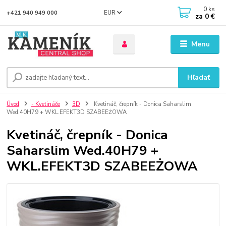
0
ks
EUR
+421 940 949 000
za
0 €
Menu
Hľadať
Úvod
- Kvetináče
3D
Kvetináč, črepník - Donica Saharslim
Wed.40H79 + WKL.EFEKT3D SZABEEŻOWA
Kvetináč, črepník - Donica
Saharslim Wed.40H79 +
WKL.EFEKT3D SZABEEŻOWA