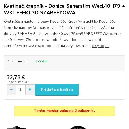
Kvetináč, črepník - Donica Saharslim Wed.40H79 +
WKL.EFEKT3D SZABEEŻOWA
Kvetináče a nástenné boxy. Kvetináče, črepníky a truhlíky. Kvetináče,
črepníky, nádoby. Vonkajšie kvetináče a črepníky do záhrady.Aukcja
dotyczy:SAHARA SLIM + wkładśr.40 wys.79 cmSZAROBEŻOWArozmiar:
śr.40cm. wys.79cm.kolor: szarobeżowyodporna na warunki
atmosferycznewysoka odporność na zarysowania i...
celý popis
Dostupnosť
3-7 dní
32,78 €
26,65 €
bez DPH
Pridať do košíka
Tento mesiac zakúpili 2 zákazníci.