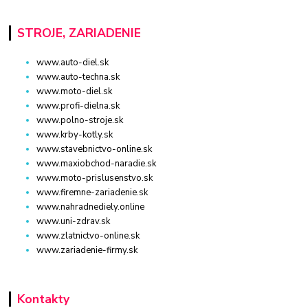
STROJE, ZARIADENIE
www.auto-diel.sk
www.auto-techna.sk
www.moto-diel.sk
www.profi-dielna.sk
www.polno-stroje.sk
www.krby-kotly.sk
www.stavebnictvo-online.sk
www.maxiobchod-naradie.sk
www.moto-prislusenstvo.sk
www.firemne-zariadenie.sk
www.nahradnediely.online
www.uni-zdrav.sk
www.zlatnictvo-online.sk
www.zariadenie-firmy.sk
Kontakty