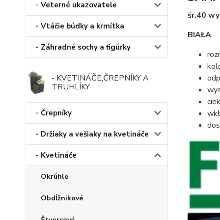
- Veterné ukazovatele
śr.40 w
- Vtáčie búdky a krmítka
BIAŁA
- Záhradné sochy a figúrky
roz
kolo
odp
- KVETINÁČE,ČREPNÍKY A
TRUHLÍKY
wys
cie
wkł
- Črepníky
dos
- Držiaky a vešiaky na kvetináče
- Kvetináče
Okrúhle
Obdĺžnikové
Štvorcové