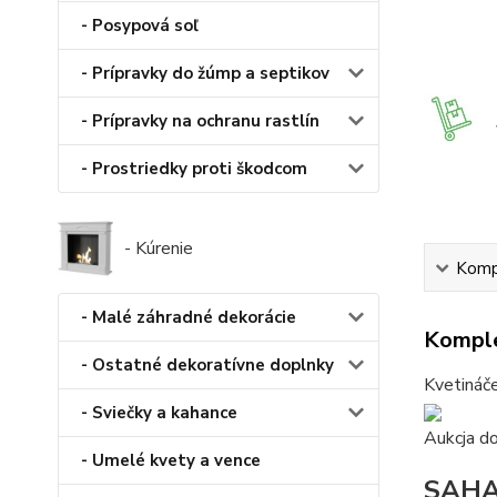
- Posypová soľ
- Prípravky do žúmp a septikov
- Prípravky na ochranu rastlín
- Prostriedky proti škodcom
- Kúrenie
Kompl
- Malé záhradné dekorácie
Komple
- Ostatné dekoratívne doplnky
Kvetináče
- Sviečky a kahance
Aukcja do
- Umelé kvety a vence
SAHA