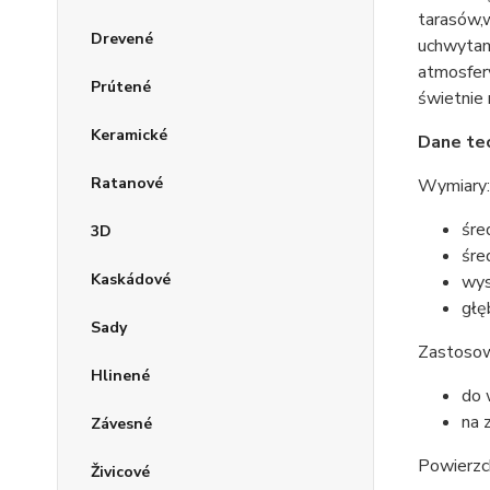
tarasów,
Drevené
uchwytami
atmosfery
Prútené
świetnie 
Keramické
Dane te
Ratanové
Wymiar
śre
3D
śre
Kaskádové
wys
głę
Sady
Zastosow
Hlinené
do 
na 
Závesné
Powierzc
Živicové