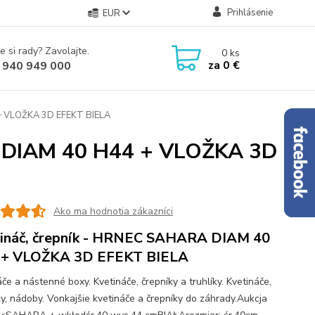
Prihlásenie
EUR
e si rady? Zavolajte.
0
ks
za
0 €
 940 949 000
 + VLOŽKA 3D EFEKT BIELA
A DIAM 40 H44 + VLOŽKA 3D
Ako ma hodnotia zákazníci
ináč, črepník - HRNEC SAHARA DIAM 40
 + VLOŽKA 3D EFEKT BIELA
če a nástenné boxy. Kvetináče, črepníky a truhlíky. Kvetináče,
ky, nádoby. Vonkajšie kvetináče a črepníky do záhrady.Aukcja