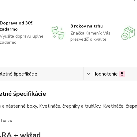
Doprava od 30€
8 rokov na trhu
zadarmo
Značka Kameník Vás
Využite dopravu úplne
presvedčí o kvalite
zadarmo
etné špecifikácie
Hodnotenie
5
tné špecifikácie
 a nástenné boxy. Kvetináče, črepníky a truhlíky. Kvetináče, črepn
tyczy:
RA + wkład