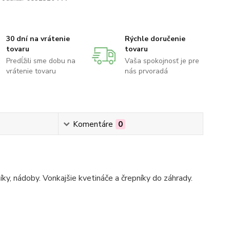
30 dní na vrátenie
Rýchle doručenie
tovaru
tovaru
Predĺžili sme dobu na
Vaša spokojnosť je pre
vrátenie tovaru
nás prvoradá
Komentáre
0
íky, nádoby. Vonkajšie kvetináče a črepníky do záhrady.