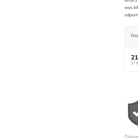
dotycz
wys.44
odporn
Dos
21
17,
Číslo p