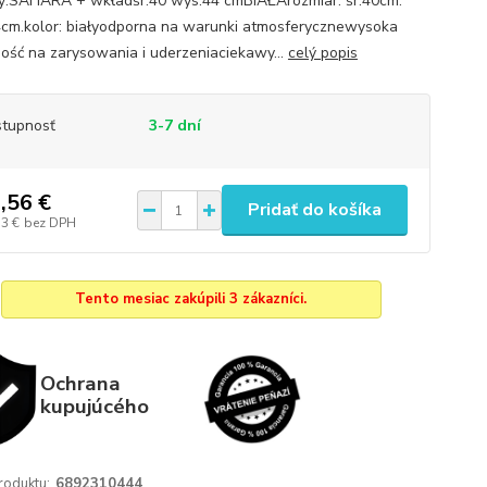
y:SAHARA + wkładśr.40 wys.44 cmBIAŁArozmiar: śr.40cm.
cm.kolor: białyodporna na warunki atmosferycznewysoka
ość na zarysowania i uderzeniaciekawy...
celý popis
tupnosť
3-7 dní
,56 €
Pridať do košíka
53 €
bez DPH
Tento mesiac zakúpili 3 zákazníci.
Ochrana
kupujúcého
roduktu:
6892310444