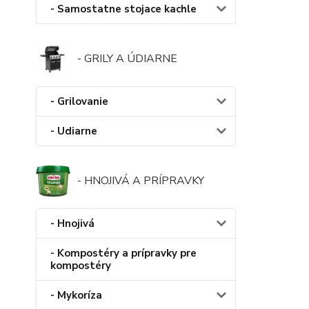
- Samostatne stojace kachle
- GRILY A ÚDIARNE
- Grilovanie
- Udiarne
- HNOJIVÁ A PRÍPRAVKY
- Hnojivá
- Kompostéry a prípravky pre
kompostéry
- Mykoríza