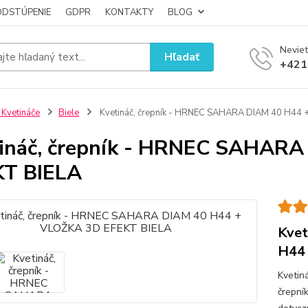
ODSTÚPENIE
GDPR
KONTAKTY
BLOG
Neviet
Hľadať
+421
 Kvetináče
Biele
Kvetináč, črepník - HRNEC SAHARA DIAM 40 H44
ináč, črepník - HRNEC SAHAR
KT BIELA
Kvet
H44
Kvetiná
črepní