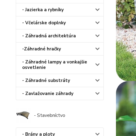
- Jazierka a rybníky
- Včelárske doplnky
- Záhradná architektúra
-Záhradné hračky
- Záhradné lampy a vonkajšie
osvetlenie
- Záhradné substráty
- Zavlažovanie záhrady
- Stavebníctvo
- Brány a ploty