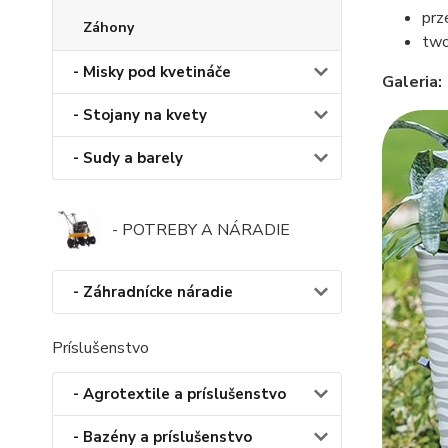
prz
Záhony
two
- Misky pod kvetináče
Galeria:
- Stojany na kvety
- Sudy a barely
- POTREBY A NÁRADIE
- Záhradnícke náradie
Príslušenstvo
- Agrotextile a príslušenstvo
- Bazény a príslušenstvo