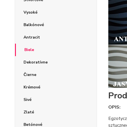
Vysoké
Balkónové
Antracit
Biele
Dekoratívne
Čierne
Krémové
Prod
Sivé
OPIS:
Zlaté
Egzotyczn
Betónové
sztuczneg