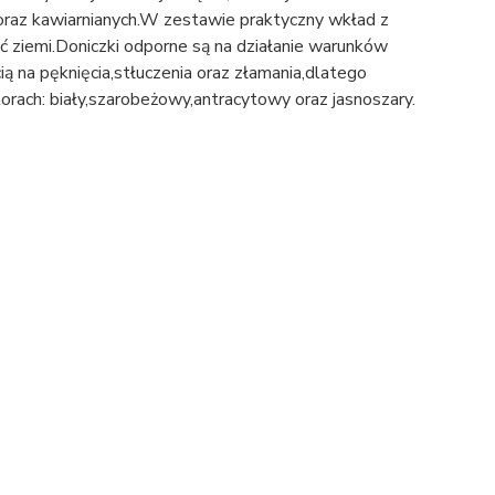
raz kawiarnianych.W zestawie praktyczny wkład z
 ziemi.Doniczki odporne są na działanie warunków
ą na pęknięcia,stłuczenia oraz złamania,dlatego
orach: biały,szarobeżowy,antracytowy oraz jasnoszary.