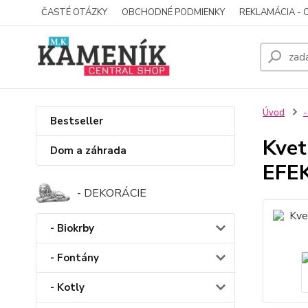
ČASTÉ OTÁZKY
OBCHODNÉ PODMIENKY
REKLAMÁCIA - 
Úvod
-
Bestseller
Kvet
Dom a záhrada
EFE
- DEKORÁCIE
- Biokrby
- Fontány
- Kotly