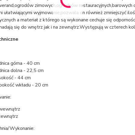
werand,ogrodów zimowych,ogródków restauracyjnych,barowych o
 ułatwiającymi wyjmowanie,pozwala on również zmniejszyć ilość
cznych a materiał z którego są wykonane cechuje się odporności
nadają się do wnętrz jak i na zewnątrz.Występują w czterech kol
chniczne
y:
dnica górna - 40 cm
dnica dolna - 22,5 cm
okość - 44 cm
bokość wkładu - 20 cm
anie:
wewnątrz
zewnątrz
hnia/Wykonanie: