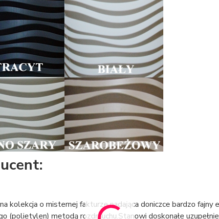
ucent:
a kolekcja o misternej fakturze nadająca doniczce bardzo fajny
o (polietylen) metodą rozdmuchu.Stanowi doskonałe uzupełnieni