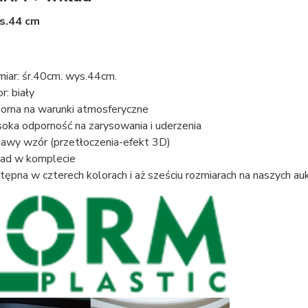
ys.44 cm
miar: śr.40cm. wys.44cm.
r: biały
orna na warunki atmosferyczne
oka odporność na zarysowania i uderzenia
kawy wzór (przetłoczenia-efekt 3D)
ad w komplecie
tępna w czterech kolorach i aż sześciu rozmiarach na naszych au