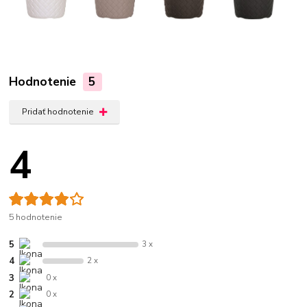
Hodnotenie
5
Pridať hodnotenie
4
5 hodnotenie
5
3 x
4
2 x
3
0 x
2
0 x