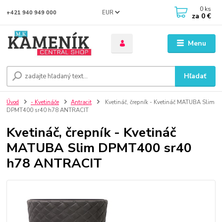
0
ks
EUR
+421 940 949 000
za
0 €
Menu
Hľadať
Úvod
- Kvetináče
Antracit
Kvetináč, črepník - Kvetináč MATUBA Slim
DPMT400 sr40 h78 ANTRACIT
Kvetináč, črepník - Kvetináč
MATUBA Slim DPMT400 sr40
h78 ANTRACIT