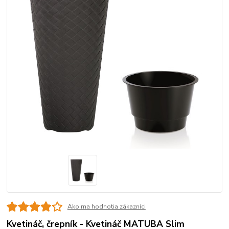
Ako ma hodnotia zákazníci
Kvetináč, črepník - Kvetináč MATUBA Slim