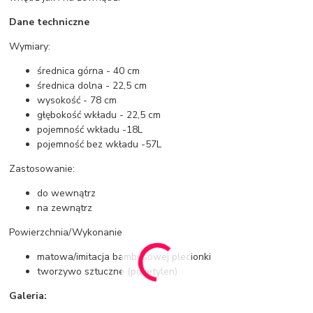
Dane techniczne
Wymiary:
średnica górna - 40 cm
średnica dolna - 22,5 cm
wysokość - 78 cm
głębokość wkładu - 22,5 cm
pojemność wkładu -18L
pojemność bez wkładu -57L
Zastosowanie:
do wewnątrz
na zewnątrz
Powierzchnia/Wykonanie:
matowa/imitacja bambusowej plecionki
tworzywo sztuczne (polietylen)
Galeria: