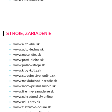
STROJE, ZARIADENIE
www.auto-diel.sk
www.auto-techna.sk
www.moto-diel.sk
www.profi-dielna.sk
www.polno-stroje.sk
www.krby-kotly.sk
www.stavebnictvo-online.sk
www.maxiobchod-naradie.sk
www.moto-prislusenstvo.sk
www.firemne-zariadenie.sk
www.nahradnediely.online
www.uni-zdrav.sk
www.zlatnictvo-online.sk