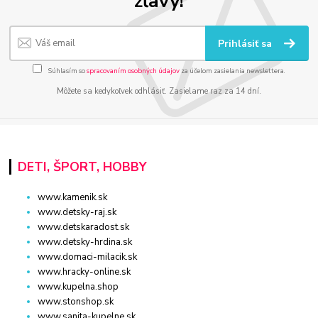
zľavy!
Prihlásiť sa
Súhlasím so
spracovaním osobných údajov
za účelom zasielania newslettera.
Môžete sa kedykoľvek odhlásiť. Zasielame raz za 14 dní.
DETI, ŠPORT, HOBBY
www.kamenik.sk
www.detsky-raj.sk
www.detskaradost.sk
www.detsky-hrdina.sk
www.domaci-milacik.sk
www.hracky-online.sk
www.kupelna.shop
www.stonshop.sk
www.sanita-kupelne.sk