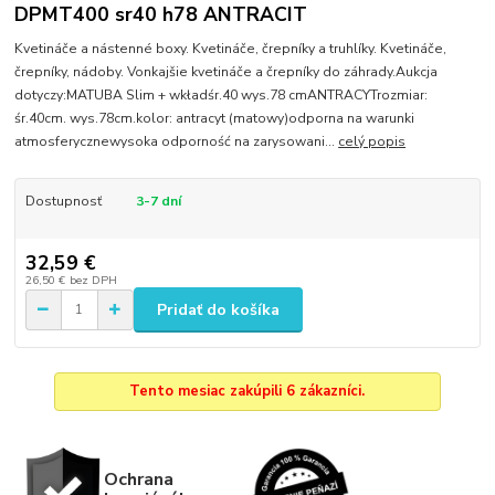
DPMT400 sr40 h78 ANTRACIT
Kvetináče a nástenné boxy. Kvetináče, črepníky a truhlíky. Kvetináče,
črepníky, nádoby. Vonkajšie kvetináče a črepníky do záhrady.Aukcja
dotyczy:MATUBA Slim + wkładśr.40 wys.78 cmANTRACYTrozmiar:
śr.40cm. wys.78cm.kolor: antracyt (matowy)odporna na warunki
atmosferycznewysoka odporność na zarysowani...
celý popis
Dostupnosť
3-7 dní
32,59 €
26,50 €
bez DPH
Pridať do košíka
Tento mesiac zakúpili 6 zákazníci.
Ochrana