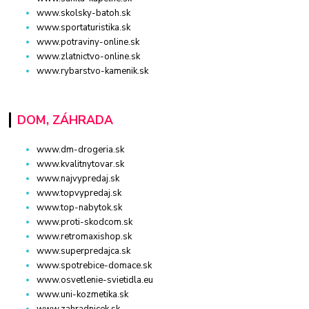
www.skolsky-batoh.sk
www.sportaturistika.sk
www.potraviny-online.sk
www.zlatnictvo-online.sk
www.rybarstvo-kamenik.sk
DOM, ZÁHRADA
www.dm-drogeria.sk
www.kvalitnytovar.sk
www.najvypredaj.sk
www.topvypredaj.sk
www.top-nabytok.sk
www.proti-skodcom.sk
www.retromaxishop.sk
www.superpredajca.sk
www.spotrebice-domace.sk
www.osvetlenie-svietidla.eu
www.uni-kozmetika.sk
www.zahradnicek.sk