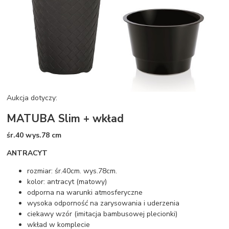
Aukcja dotyczy:
MATUBA Slim + wkład
śr.40 wys.78 cm
ANTRACYT
rozmiar: śr.40cm. wys.78cm.
kolor: antracyt (matowy)
odporna na warunki atmosferyczne
wysoka odporność na zarysowania i uderzenia
ciekawy wzór (imitacja bambusowej plecionki)
wkład w komplecie