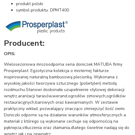
produkt polski
symbol produktu: DPMT400
Producent:
OPIS:
Wielosezonowa mrozoodporna seria doniczek MATUBA firmy
Prosperplast. Egzotyczna kolekcja o misternej fakturze
inspirowanej naturalną bambusową plecionką. Wykonana z
wysokiej jakości tworzywa sztucznego (polietylen) metodą
rozdmuchu.Stanowi doskonałe uzupełnienie stylowej dekoracji
wnętrz,aranżacji tarasów,werand,ogrodów zimowych,ogródków
restauracyjnych,barowych oraz kawiarnianych. W zestawie
praktyczny wkład, pozwalający znacząco zmniejszyć ilość ziemi.
Doniczki odporne są na działanie warunków atmosferycznych a
materiał z którego są wykonane cechuje się odpornością na
pęknięcia,stłuczenia oraz złamania,dlatego świetnie nadają się do
wnętrz jak i na zewnątrz.