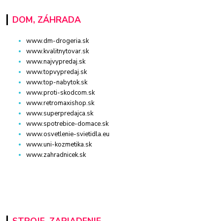
DOM, ZÁHRADA
www.dm-drogeria.sk
www.kvalitnytovar.sk
www.najvypredaj.sk
www.topvypredaj.sk
www.top-nabytok.sk
www.proti-skodcom.sk
www.retromaxishop.sk
www.superpredajca.sk
www.spotrebice-domace.sk
www.osvetlenie-svietidla.eu
www.uni-kozmetika.sk
www.zahradnicek.sk
STROJE, ZARIADENIE