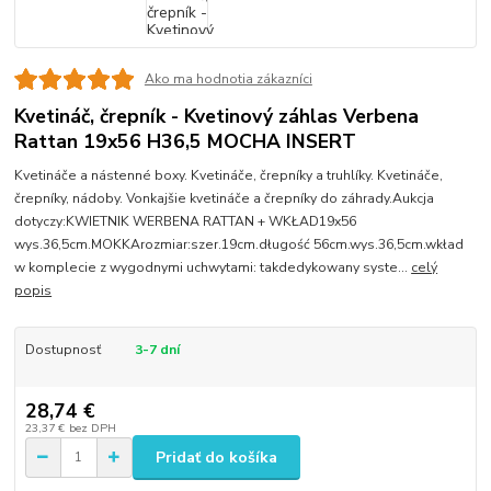
Ako ma hodnotia zákazníci
Kvetináč, črepník - Kvetinový záhlas Verbena
Rattan 19x56 H36,5 MOCHA INSERT
Kvetináče a nástenné boxy. Kvetináče, črepníky a truhlíky. Kvetináče,
črepníky, nádoby. Vonkajšie kvetináče a črepníky do záhrady.Aukcja
dotyczy:KWIETNIK WERBENA RATTAN + WKŁAD19x56
wys.36,5cm.MOKKArozmiar:szer.19cm.długość 56cm.wys.36,5cm.wkład
w komplecie z wygodnymi uchwytami: takdedykowany syste...
celý
popis
Dostupnosť
3-7 dní
28,74 €
23,37 €
bez DPH
Pridať do košíka