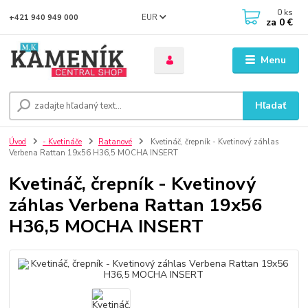
0
ks
EUR
+421 940 949 000
za
0 €
Menu
Hľadať
Úvod
- Kvetináče
Ratanové
Kvetináč, črepník - Kvetinový záhlas
Verbena Rattan 19x56 H36,5 MOCHA INSERT
Kvetináč, črepník - Kvetinový
záhlas Verbena Rattan 19x56
H36,5 MOCHA INSERT