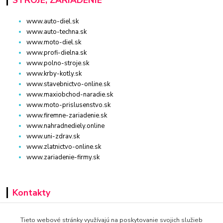
www.auto-diel.sk
www.auto-techna.sk
www.moto-diel.sk
www.profi-dielna.sk
www.polno-stroje.sk
www.krby-kotly.sk
www.stavebnictvo-online.sk
www.maxiobchod-naradie.sk
www.moto-prislusenstvo.sk
www.firemne-zariadenie.sk
www.nahradnediely.online
www.uni-zdrav.sk
www.zlatnictvo-online.sk
www.zariadenie-firmy.sk
Kontakty
+421 940 949 000
Tieto webové stránky využívajú na poskytovanie svojich služieb