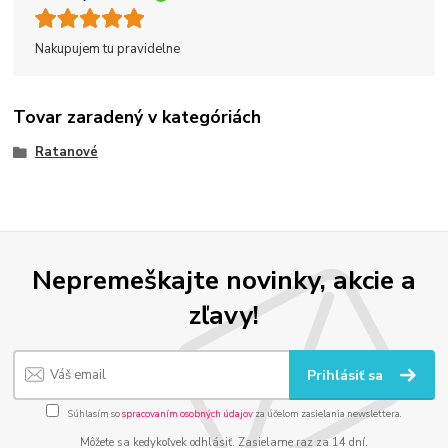
Nakupujem tu pravidelne
Tovar zaradený v kategóriách
Ratanové
Nepremeškajte novinky, akcie a
zľavy!
Prihlásiť sa
Súhlasím so
spracovaním osobných údajov
za účelom zasielania newslettera.
Môžete sa kedykoľvek odhlásiť. Zasielame raz za 14 dní.