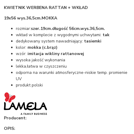
KWIETNIK WERBENA RATTAN + WKŁAD
19x56 wys.36,5cm.MOKKA
rozmiar:
szer.19cm.długość 56cm.wys.36,5cm.
wkład w komplecie z wygodnymi uchwytami:
tak
dedykowany system nawadniający:
tasiemki
kolor:
mokka (c.brąz)
wzór:
imitacja wikliny rattanowej
wysoka jakość wykonania
lekka,łatwa w czyszczeniu
odporna na warunki atmosferyczne-niskie temp. promienie
UV
produkt polski
Producent:
OPIS: