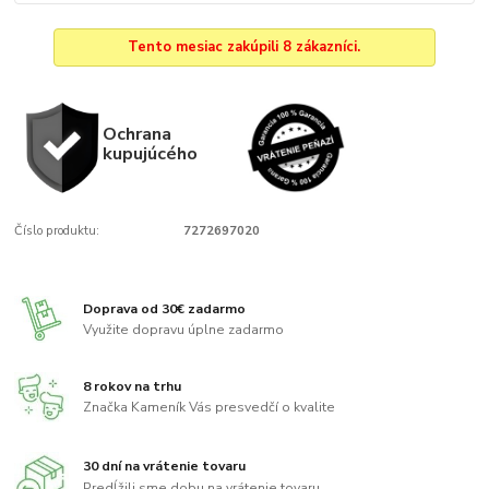
Tento mesiac zakúpili 8 zákazníci.
Ochrana
kupujúcého
Číslo produktu:
7272697020
Doprava od 30€ zadarmo
Využite dopravu úplne zadarmo
8 rokov na trhu
Značka Kameník Vás presvedčí o kvalite
30 dní na vrátenie tovaru
Predĺžili sme dobu na vrátenie tovaru