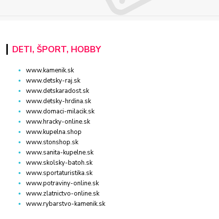
DETI, ŠPORT, HOBBY
www.kamenik.sk
www.detsky-raj.sk
www.detskaradost.sk
www.detsky-hrdina.sk
www.domaci-milacik.sk
www.hracky-online.sk
www.kupelna.shop
www.stonshop.sk
www.sanita-kupelne.sk
www.skolsky-batoh.sk
www.sportaturistika.sk
www.potraviny-online.sk
www.zlatnictvo-online.sk
www.rybarstvo-kamenik.sk