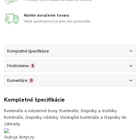
Rýchle doručenie tovaru
Vaša spokojnosť je pre nás prvoradá
Kompletné špecifikácie
Hodnotenie
5
Komentáre
0
Kompletné špecifikácie
Kvetináče a nástenné boxy. Kvetináče, črepníky a truhlíky.
Kvetináče, črepníky, nádoby. Vonkajšie kvetináče a črepníky do
záhrady.
Aukcja dotyczy: