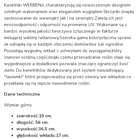
Kwietniki WERBENA charakteryzują się nowoczesnym designem
solidnym wykonaniem oraz eleganckim wyglądem.Skrzynki znajdą
zastosowanie do wewnątrz jak i na zewnątrz.Zaletą ich jest
mrozoodporność i odporność na promienie UV. Wykonane są z
bardzo wysokiej jakości tworzywa sztucznego w fakturze
imitującej wiklinę rattanową.Szeroka gama kolorystyczna sprawi
że odnajdą się w każdym otoczeniu domów,biur lub ogrodów.
Posiadają wygodny wkład z uchwytami do wyciągania,który
stanowi osobną część,dzięki czemu przesadzanie roślin staje się
wygodniejsze a dodatkowo pozwala znacząco ograniczyć ilość
ziemi. Do kwietników dedykowany jest system nawadniający
"tasiemki" które przeprowadza się przez otwory we wkładzie,co
przekłada się na lepsze nawodnienie roślin.
Dane techniczne
:
Wymiar górny:
szerokość:19 cm.
długość: 56 cm.
wysokość:36.5 cm.
głębokość wkładu:17 cm.