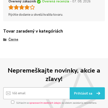
Overený zákazník
Overená recenzia
- 07. 08. 2026
Rýchle dodanie a skvelá kvalita tovaru.
Tovar zaradený v kategóriách
Čierne
Nepremeškajte novinky, akcie a
zľavy!
Prihlásiť sa
Súhlasím so
spracovaním osobných údajov
za účelom zasielania newslettera.