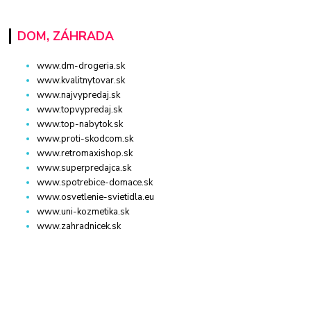
DOM, ZÁHRADA
www.dm-drogeria.sk
www.kvalitnytovar.sk
www.najvypredaj.sk
www.topvypredaj.sk
www.top-nabytok.sk
www.proti-skodcom.sk
www.retromaxishop.sk
www.superpredajca.sk
www.spotrebice-domace.sk
www.osvetlenie-svietidla.eu
www.uni-kozmetika.sk
www.zahradnicek.sk