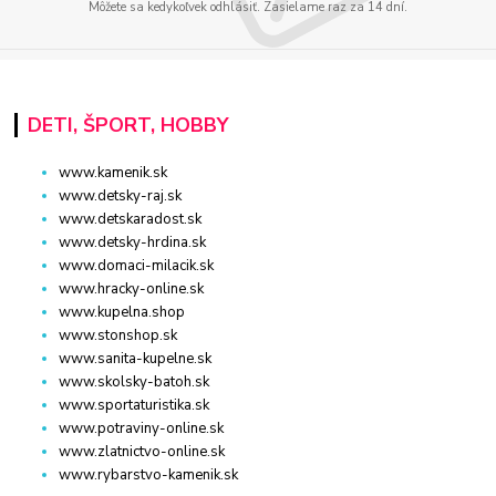
Môžete sa kedykoľvek odhlásiť. Zasielame raz za 14 dní.
DETI, ŠPORT, HOBBY
www.kamenik.sk
www.detsky-raj.sk
www.detskaradost.sk
www.detsky-hrdina.sk
www.domaci-milacik.sk
www.hracky-online.sk
www.kupelna.shop
www.stonshop.sk
www.sanita-kupelne.sk
www.skolsky-batoh.sk
www.sportaturistika.sk
www.potraviny-online.sk
www.zlatnictvo-online.sk
www.rybarstvo-kamenik.sk