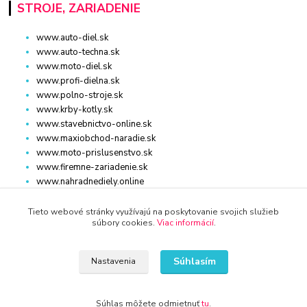
STROJE, ZARIADENIE
www.auto-diel.sk
www.auto-techna.sk
www.moto-diel.sk
www.profi-dielna.sk
www.polno-stroje.sk
www.krby-kotly.sk
www.stavebnictvo-online.sk
www.maxiobchod-naradie.sk
www.moto-prislusenstvo.sk
www.firemne-zariadenie.sk
www.nahradnediely.online
www.uni-zdrav.sk
www.zlatnictvo-online.sk
Tieto webové stránky využívajú na poskytovanie svojich služieb
súbory cookies.
Viac informácií
.
www.zariadenie-firmy.sk
Súhlasím
Nastavenia
Kontakty
+421 940 949 000
Súhlas môžete odmietnuť
tu
.