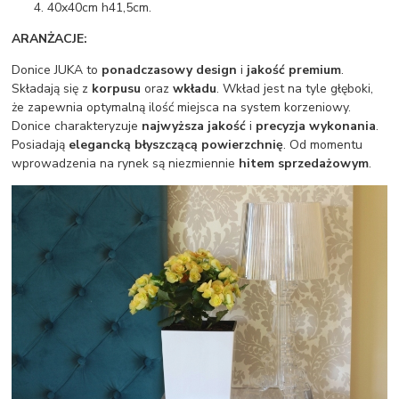
40x40cm h41,5cm.
ARANŻACJE:
Donice JUKA to
ponadczasowy design
i
jakość premium
.
Składają się z
korpusu
oraz
wkładu
. Wkład jest na tyle głęboki,
że zapewnia optymalną ilość miejsca na system korzeniowy.
Donice charakteryzuje
najwyższa jakość
i
precyzja wykonania
.
Posiadają
elegancką błyszczącą powierzchnię
. Od momentu
wprowadzenia na rynek są niezmiennie
hitem sprzedażowym
.