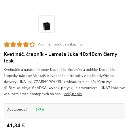
Ako ma hodnotia zákazníci
Kvetináč, črepník - Lamela Juka 40x40cm čierny
lesk
Kvetináče a nástenné boxy. Kvetináče, črepníky a truhlíky. Kvetináče,
črepníky, nádoby. Vonkajšie kvetináče a črepníky do záhrady.Oferta
dotyczy:JUKA kol. CZARNY POŁYSK + wkładrozmiar: 40x40cm wys.
41,5cm.kolekcja: GŁADKA (wysoki połysk)linia wzornicza: JUKA7 kolorów
w 4 rozmiarach dostępnych na nas...
celý popis
Dostupnosť
3-7 dní
41,34 €