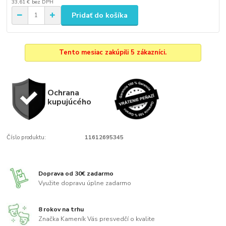
33,61 €
bez DPH
Pridať do košíka
Tento mesiac zakúpili 5 zákazníci.
Ochrana
kupujúcého
Číslo produktu:
11612695345
Doprava od 30€ zadarmo
Využite dopravu úplne zadarmo
8 rokov na trhu
Značka Kameník Vás presvedčí o kvalite