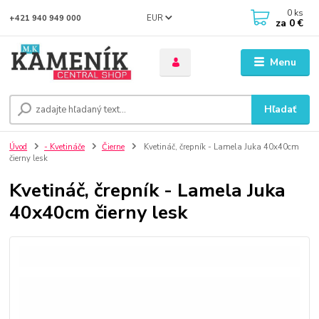
0
ks
EUR
+421 940 949 000
za
0 €
Menu
Hľadať
Úvod
- Kvetináče
Čierne
Kvetináč, črepník - Lamela Juka 40x40cm
čierny lesk
Kvetináč, črepník - Lamela Juka
40x40cm čierny lesk