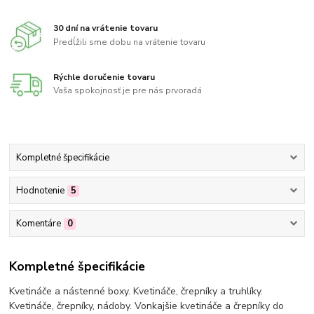
30 dní na vrátenie tovaru
Predĺžili sme dobu na vrátenie tovaru
Rýchle doručenie tovaru
Vaša spokojnosť je pre nás prvoradá
Kompletné špecifikácie
Hodnotenie
5
Komentáre
0
Kompletné špecifikácie
Kvetináče a nástenné boxy. Kvetináče, črepníky a truhlíky.
Kvetináče, črepníky, nádoby. Vonkajšie kvetináče a črepníky do