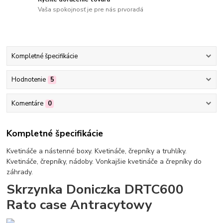
Vaša spokojnosť je pre nás prvoradá
Kompletné špecifikácie
Hodnotenie
5
Komentáre
0
Kompletné špecifikácie
Kvetináče a nástenné boxy. Kvetináče, črepníky a truhlíky.
Kvetináče, črepníky, nádoby. Vonkajšie kvetináče a črepníky do
záhrady.
Skrzynka Doniczka DRTC600
Rato case Antracytowy