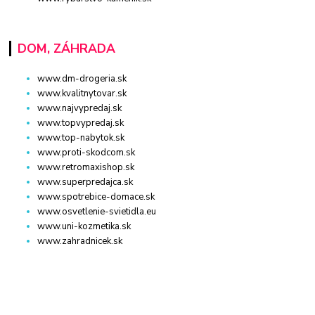
DOM, ZÁHRADA
www.dm-drogeria.sk
www.kvalitnytovar.sk
www.najvypredaj.sk
www.topvypredaj.sk
www.top-nabytok.sk
www.proti-skodcom.sk
www.retromaxishop.sk
www.superpredajca.sk
www.spotrebice-domace.sk
www.osvetlenie-svietidla.eu
www.uni-kozmetika.sk
www.zahradnicek.sk