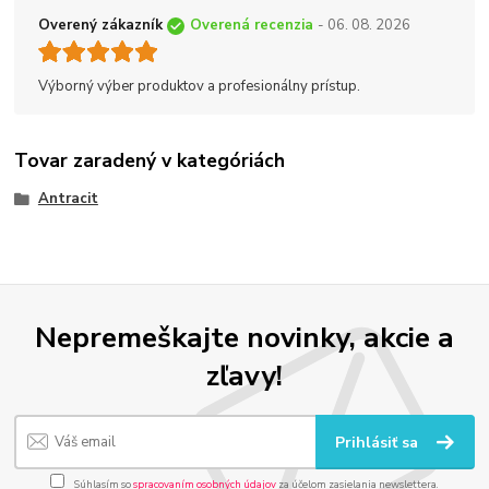
Overený zákazník
Overená recenzia
- 06. 08. 2026
Výborný výber produktov a profesionálny prístup.
Tovar zaradený v kategóriách
Antracit
Nepremeškajte novinky, akcie a
zľavy!
Prihlásiť sa
Súhlasím so
spracovaním osobných údajov
za účelom zasielania newslettera.