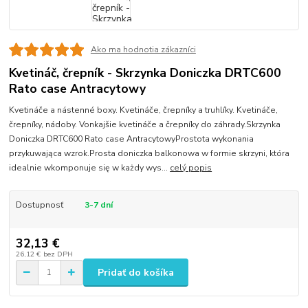
Ako ma hodnotia zákazníci
Kvetináč, črepník - Skrzynka Doniczka DRTC600
Rato case Antracytowy
Kvetináče a nástenné boxy. Kvetináče, črepníky a truhlíky. Kvetináče,
črepníky, nádoby. Vonkajšie kvetináče a črepníky do záhrady.Skrzynka
Doniczka DRTC600 Rato case AntracytowyProstota wykonania
przykuwająca wzrok.Prosta doniczka balkonowa w formie skrzyni, która
idealnie wkomponuje się w każdy wys...
celý popis
Dostupnosť
3-7 dní
32,13 €
26,12 €
bez DPH
Pridať do košíka