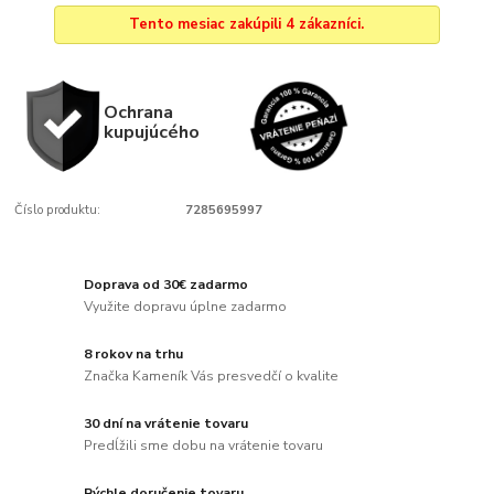
Tento mesiac zakúpili 4 zákazníci.
Ochrana
kupujúcého
Číslo produktu:
7285695997
Doprava od 30€ zadarmo
Využite dopravu úplne zadarmo
8 rokov na trhu
Značka Kameník Vás presvedčí o kvalite
30 dní na vrátenie tovaru
Predĺžili sme dobu na vrátenie tovaru
Rýchle doručenie tovaru