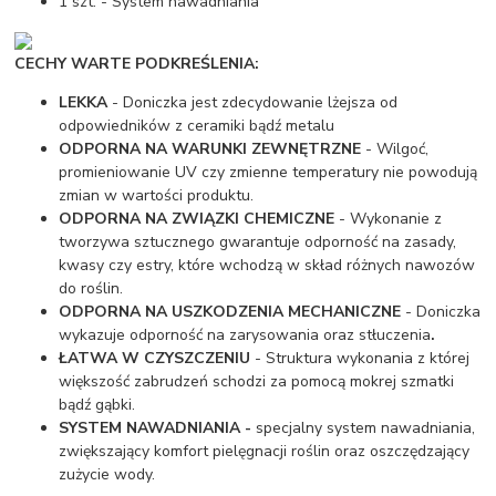
1 szt. - System nawadniania
CECHY WARTE PODKREŚLENIA:
LEKKA
- Doniczka jest zdecydowanie lżejsza od
odpowiedników z ceramiki bądź metalu
ODPORNA NA WARUNKI ZEWNĘTRZNE
- Wilgoć,
promieniowanie UV czy zmienne temperatury nie powodują
zmian w wartości produktu.
ODPORNA NA ZWIĄZKI CHEMICZNE
- Wykonanie z
tworzywa sztucznego gwarantuje odporność na zasady,
kwasy czy estry, które wchodzą w skład różnych nawozów
do roślin.
ODPORNA NA USZKODZENIA MECHANICZNE
- Doniczka
wykazuje odporność na zarysowania oraz stłuczenia
.
ŁATWA W CZYSZCZENIU
- Struktura wykonania z której
większość zabrudzeń schodzi za pomocą mokrej szmatki
bądź gąbki.
SYSTEM NAWADNIANIA -
specjalny system nawadniania,
zwiększający komfort pielęgnacji roślin oraz oszczędzający
zużycie wody.