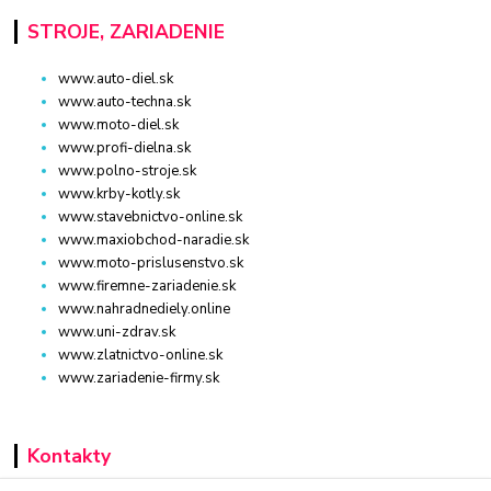
STROJE, ZARIADENIE
www.auto-diel.sk
www.auto-techna.sk
www.moto-diel.sk
www.profi-dielna.sk
www.polno-stroje.sk
www.krby-kotly.sk
www.stavebnictvo-online.sk
www.maxiobchod-naradie.sk
www.moto-prislusenstvo.sk
www.firemne-zariadenie.sk
www.nahradnediely.online
www.uni-zdrav.sk
www.zlatnictvo-online.sk
www.zariadenie-firmy.sk
Kontakty