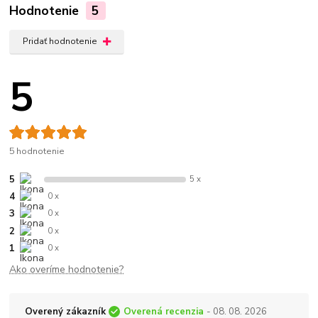
Hodnotenie
5
Pridať hodnotenie
5
5 hodnotenie
5
5 x
4
0 x
3
0 x
2
0 x
1
0 x
Ako overíme hodnotenie?
Overený zákazník
Overená recenzia
- 08. 08. 2026