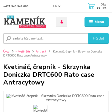
0
ks
EUR
+421 940 949 000
za
0 €
Menu
Hľadať
Úvod
- Kvetináče
Antracit
Kvetináč, črepník - Skrzynka Doniczka
DRTC600 Rato case Antracytowy
Kvetináč, črepník - Skrzynka
Doniczka DRTC600 Rato case
Antracytowy