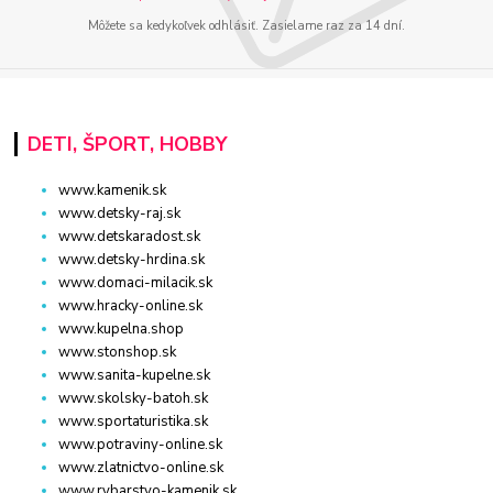
Môžete sa kedykoľvek odhlásiť. Zasielame raz za 14 dní.
DETI, ŠPORT, HOBBY
www.kamenik.sk
www.detsky-raj.sk
www.detskaradost.sk
www.detsky-hrdina.sk
www.domaci-milacik.sk
www.hracky-online.sk
www.kupelna.shop
www.stonshop.sk
www.sanita-kupelne.sk
www.skolsky-batoh.sk
www.sportaturistika.sk
www.potraviny-online.sk
www.zlatnictvo-online.sk
www.rybarstvo-kamenik.sk