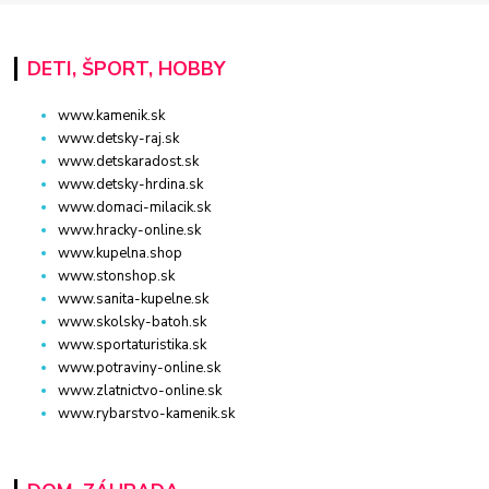
DETI, ŠPORT, HOBBY
www.kamenik.sk
www.detsky-raj.sk
www.detskaradost.sk
www.detsky-hrdina.sk
www.domaci-milacik.sk
www.hracky-online.sk
www.kupelna.shop
www.stonshop.sk
www.sanita-kupelne.sk
www.skolsky-batoh.sk
www.sportaturistika.sk
www.potraviny-online.sk
www.zlatnictvo-online.sk
www.rybarstvo-kamenik.sk