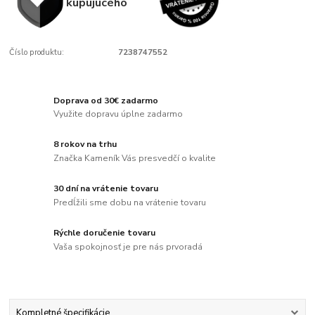
kupujúcého
Číslo produktu:
7238747552
Doprava od 30€ zadarmo
Využite dopravu úplne zadarmo
8 rokov na trhu
Značka Kameník Vás presvedčí o kvalite
30 dní na vrátenie tovaru
Predĺžili sme dobu na vrátenie tovaru
Rýchle doručenie tovaru
Vaša spokojnosť je pre nás prvoradá
Kompletné špecifikácie