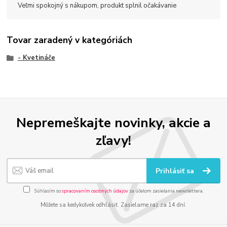
Veľmi spokojný s nákupom, produkt splnil očakávanie
Tovar zaradený v kategóriách
- Kvetináče
Nepremeškajte novinky, akcie a
zľavy!
Prihlásiť sa
Súhlasím so
spracovaním osobných údajov
za účelom zasielania newslettera.
Môžete sa kedykoľvek odhlásiť. Zasielame raz za 14 dní.