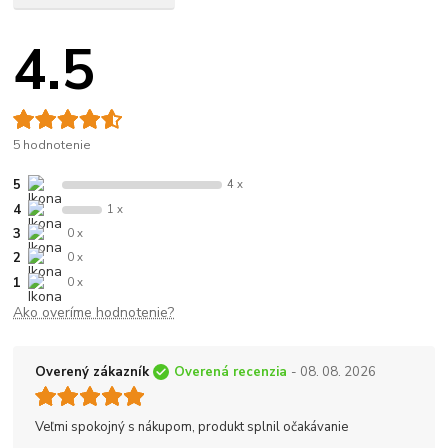
4.5
5 hodnotenie
5
4 x
4
1 x
3
0 x
2
0 x
1
0 x
Ako overíme hodnotenie?
Overený zákazník
Overená recenzia
- 08. 08. 2026
Veľmi spokojný s nákupom, produkt splnil očakávanie