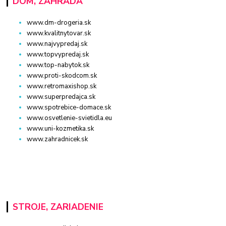
DOM, ZÁHRADA
www.dm-drogeria.sk
www.kvalitnytovar.sk
www.najvypredaj.sk
www.topvypredaj.sk
www.top-nabytok.sk
www.proti-skodcom.sk
www.retromaxishop.sk
www.superpredajca.sk
www.spotrebice-domace.sk
www.osvetlenie-svietidla.eu
www.uni-kozmetika.sk
www.zahradnicek.sk
STROJE, ZARIADENIE