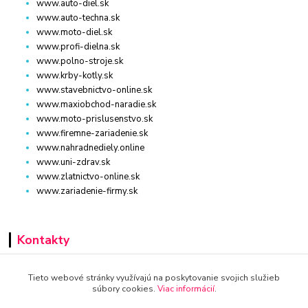
www.auto-diel.sk
www.auto-techna.sk
www.moto-diel.sk
www.profi-dielna.sk
www.polno-stroje.sk
www.krby-kotly.sk
www.stavebnictvo-online.sk
www.maxiobchod-naradie.sk
www.moto-prislusenstvo.sk
www.firemne-zariadenie.sk
www.nahradnediely.online
www.uni-zdrav.sk
www.zlatnictvo-online.sk
www.zariadenie-firmy.sk
Kontakty
+421 940 949 000
Tieto webové stránky využívajú na poskytovanie svojich služieb
súbory cookies.
Viac informácií
.
info@kamenik.sk