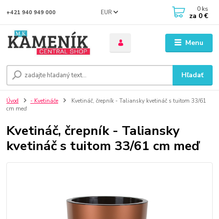
0
ks
EUR
+421 940 949 000
za
0 €
Menu
Hľadať
Úvod
- Kvetináče
Kvetináč, črepník - Taliansky kvetináč s tuitom 33/61
cm meď
Kvetináč, črepník - Taliansky
kvetináč s tuitom 33/61 cm meď