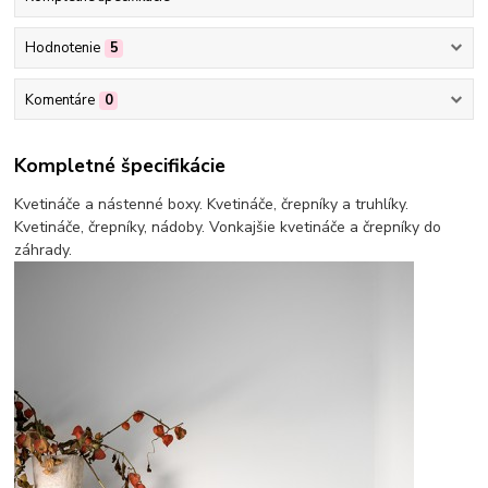
Hodnotenie
5
Komentáre
0
Kompletné špecifikácie
Kvetináče a nástenné boxy. Kvetináče, črepníky a truhlíky.
Kvetináče, črepníky, nádoby. Vonkajšie kvetináče a črepníky do
záhrady.