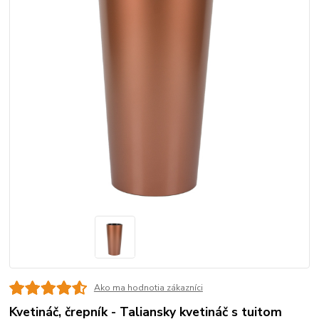
Ako ma hodnotia zákazníci
Kvetináč, črepník - Taliansky kvetináč s tuitom