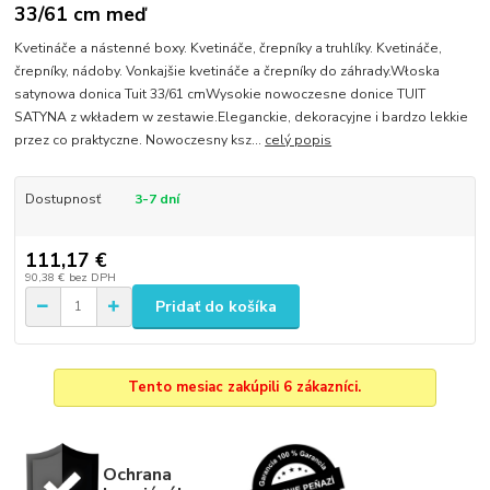
33/61 cm meď
Kvetináče a nástenné boxy. Kvetináče, črepníky a truhlíky. Kvetináče,
črepníky, nádoby. Vonkajšie kvetináče a črepníky do záhrady.Włoska
satynowa donica Tuit 33/61 cmWysokie nowoczesne donice TUIT
SATYNA z wkładem w zestawie.Eleganckie, dekoracyjne i bardzo lekkie
przez co praktyczne. Nowoczesny ksz...
celý popis
Dostupnosť
3-7 dní
111,17 €
90,38 €
bez DPH
Pridať do košíka
Tento mesiac zakúpili 6 zákazníci.
Ochrana