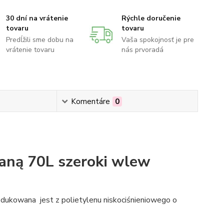
30 dní na vrátenie
Rýchle doručenie
tovaru
tovaru
Predĺžili sme dobu na
Vaša spokojnosť je pre
vrátenie tovaru
nás prvoradá
Komentáre
0
aną 70L szeroki wlew
ukowana jest z polietylenu niskociśnieniowego o