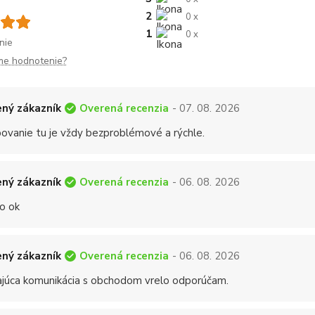
2
0 x
1
0 x
nie
me hodnotenie?
Overená recenzia
ný zákazník
- 07. 08. 2026
ovanie tu je vždy bezproblémové a rýchle.
Overená recenzia
ný zákazník
- 06. 08. 2026
o ok
Overená recenzia
ný zákazník
- 06. 08. 2026
ajúca komunikácia s obchodom vrelo odporúčam.