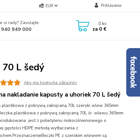
Prihlásenie
EUR
e si rady? Zavolajte.
0
ks
za
0 €
 940 949 000
 70 L šedý
Ako ma hodnotia zákazníci
na nakladanie kapusty a uhoriek 70 L šedý
 plastikowa z pokrywą zakręcaną 70L szeroki wlew 365mm
Beczka plastikowa z pokrywą zakręcaną 70L śr. wlewu 365mm
produkowana jest z polietylenu niskociśnieniowego o
ej gęstości HDPE metodą wytłaczania z
chem.PrzeznaczenieBeczki PE z szerokim wlewem są