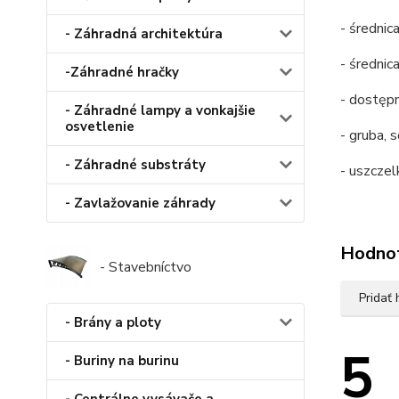
- średni
- Záhradná architektúra
- średni
-Záhradné hračky
- dostępn
- Záhradné lampy a vonkajšie
osvetlenie
- gruba, s
- Záhradné substráty
- uszczel
- Zavlažovanie záhrady
Hodno
- Stavebníctvo
Pridať
- Brány a ploty
5
- Buriny na burinu