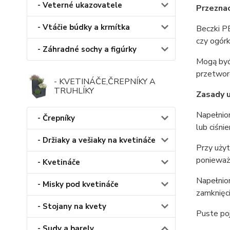
- Veterné ukazovatele
Przezna
- Vtáčie búdky a krmítka
Beczki P
czy ogór
- Záhradné sochy a figúrky
Mogą być
przetwor
- KVETINÁČE,ČREPNÍKY A
TRUHLÍKY
Zasady 
Napełnio
- Črepníky
lub ciśn
- Držiaky a vešiaky na kvetináče
Przy użyt
ponieważ 
- Kvetináče
Napełnion
- Misky pod kvetináče
zamknięc
- Stojany na kvety
Puste po
- Sudy a barely