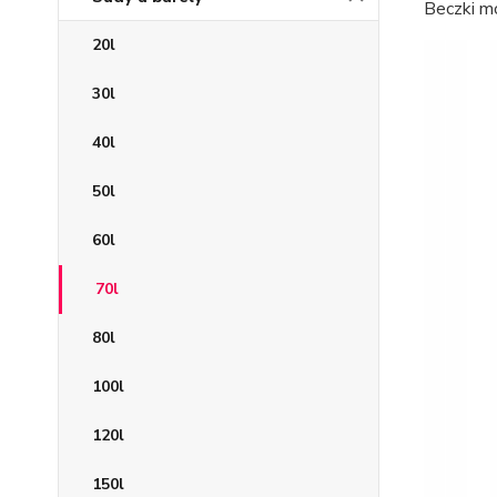
Beczki m
20l
30l
40l
50l
60l
70l
80l
100l
120l
150l