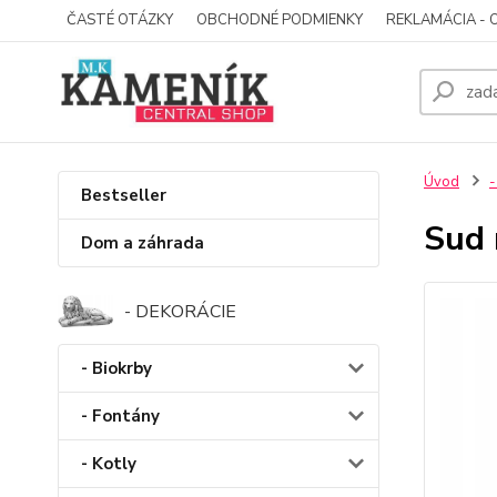
ČASTÉ OTÁZKY
OBCHODNÉ PODMIENKY
REKLAMÁCIA - 
Úvod
-
Bestseller
Sud 
Dom a záhrada
- DEKORÁCIE
- Biokrby
- Fontány
- Kotly