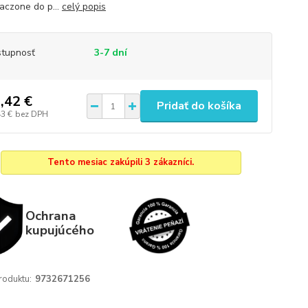
aczone do p...
celý popis
tupnosť
3-7 dní
,42 €
Pridať do košíka
43 €
bez DPH
Tento mesiac zakúpili 3 zákazníci.
Ochrana
kupujúcého
roduktu:
9732671256