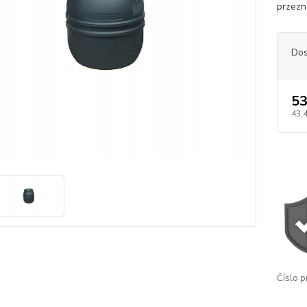
przezn
Dos
53
43,
Číslo p