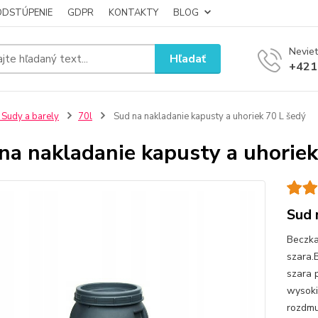
ODSTÚPENIE
GDPR
KONTAKTY
BLOG
Neviet
Hľadať
+421
 Sudy a barely
70l
Sud na nakladanie kapusty a uhoriek 70 L šedý
na nakladanie kapusty a uhoriek
Sud 
Beczka
szara.
szara 
wysoki
rozdmu