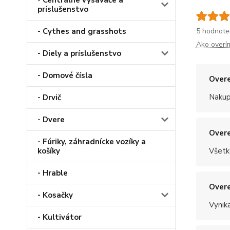
- Centrálne vysávače a
príslušenstvo
5 hodnote
- Cythes and grasshots
Ako overí
- Diely a príslušenstvo
- Domové čísla
Overe
Nakup
- Drvič
- Dvere
Overe
- Fúriky, záhradnícke vozíky a
Všetk
košíky
- Hrable
Overe
- Kosačky
Vynik
- Kultivátor