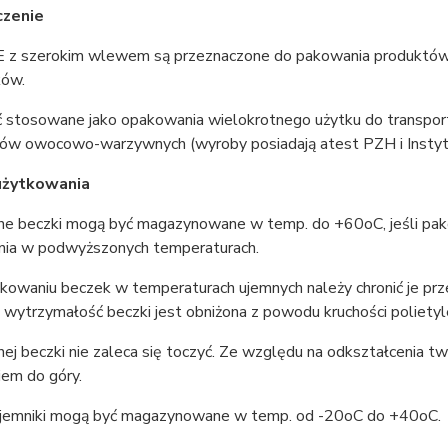
czenie
E z szerokim wlewem są przeznaczone do pakowania produktów st
ków.
 stosowane jako opakowania wielokrotnego użytku do transpor
ów owocowo-warzywnych (wyroby posiadają atest PZH i Instyt
użytkowania
ne beczki mogą być magazynowane w temp. do +60oC, jeśli pak
ienia w podwyższonych temperaturach.
kowaniu beczek w temperaturach ujemnych należy chronić je prze
wytrzymałość beczki jest obniżona z powodu kruchości polietyl
ej beczki nie zaleca się toczyć. Ze względu na odkształcenia tw
iem do góry.
jemniki mogą być magazynowane w temp. od -20oC do +40oC.