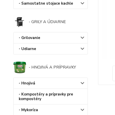
- Samostatne stojace kachle
- GRILY A ÚDIARNE
- Grilovanie
- Udiarne
- HNOJIVÁ A PRÍPRAVKY
- Hnojivá
- Kompostéry a prípravky pre
kompostéry
- Mykoríza