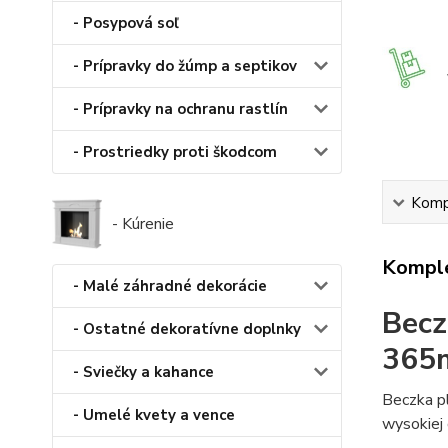
- Posypová soľ
- Prípravky do žúmp a septikov
- Prípravky na ochranu rastlín
- Prostriedky proti škodcom
Kompl
- Kúrenie
Komple
- Malé záhradné dekorácie
Becz
- Ostatné dekoratívne doplnky
365m
- Sviečky a kahance
Beczka p
- Umelé kvety a vence
wysokiej