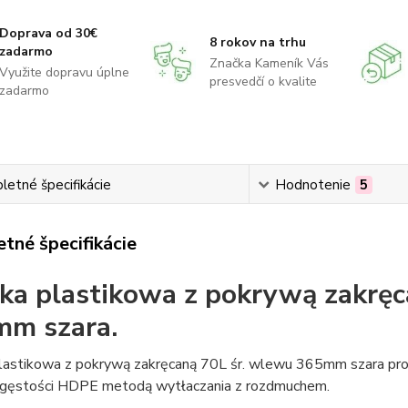
Doprava od 30€
8 rokov na trhu
zadarmo
Značka Kameník Vás
Využite dopravu úplne
presvedčí o kvalite
zadarmo
etné špecifikácie
Hodnotenie
5
tné špecifikácie
ka plastikowa z pokrywą zakręc
m szara.
lastikowa z pokrywą zakręcaną 70L śr. wlewu 365mm szara prod
 gęstości HDPE metodą wytłaczania z rozdmuchem.