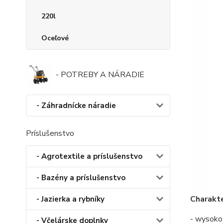
220l
Oceľové
- POTREBY A NÁRADIE
- Záhradnícke náradie
Príslušenstvo
- Agrotextile a príslušenstvo
- Bazény a príslušenstvo
Charakte
- Jazierka a rybníky
- wysok
- Včelárske doplnky