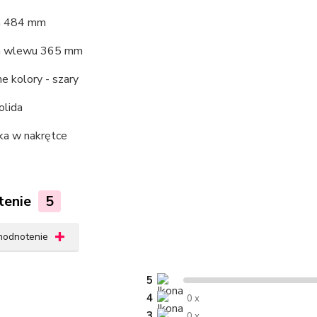
ca 484 mm
ca wlewu 365 mm
e kolory - szary
olida
ka w nakrętce
tenie
5
 hodnotenie
5
4
0 x
3
0 x