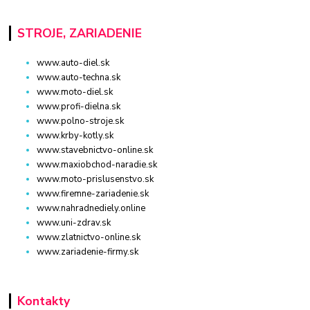
STROJE, ZARIADENIE
www.auto-diel.sk
www.auto-techna.sk
www.moto-diel.sk
www.profi-dielna.sk
www.polno-stroje.sk
www.krby-kotly.sk
www.stavebnictvo-online.sk
www.maxiobchod-naradie.sk
www.moto-prislusenstvo.sk
www.firemne-zariadenie.sk
www.nahradnediely.online
www.uni-zdrav.sk
www.zlatnictvo-online.sk
www.zariadenie-firmy.sk
Kontakty