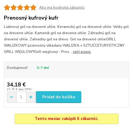
Ako ma hodnotia zákazníci
Prenosný kufrový kufr
Liatinový gril na drevené uhlie. Keramický gril na drevené uhlie. Velky gril
na drevene uhlie. Kamenik gril na drevene uhlie. Záhradný gril na
drevené uhlie. Zahradny gril na drevo. Gril na drevené uhlieGRILL
WALIZKOWY przenośny składany WALIZKA + SZTUĆCETURYSTYCZNY
GRILL WĘGLOWYGrill węglowy - Pros...
celý popis
Dostupnosť
3-7 dní
34,18 €
27,79 €
bez DPH
Pridať do košíka
Tento mesiac zakúpili 6 zákazníci.