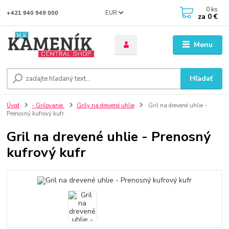
0
ks
EUR
+421 940 949 000
za
0 €
Menu
Hľadať
Úvod
- Grilovanie
Grily na drevené uhlie
Gril na drevené uhlie -
Prenosný kufrový kufr
Gril na drevené uhlie - Prenosný
kufrový kufr