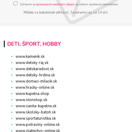
Súhlasím so
spracovaním osobných údajov
za účelom zasielania newslettera.
Môžete sa kedykoľvek odhlásiť. Zasielame raz za 14 dní.
DETI, ŠPORT, HOBBY
www.kamenik.sk
www.detsky-raj.sk
www.detskaradost.sk
www.detsky-hrdina.sk
www.domaci-milacik.sk
www.hracky-online.sk
www.kupelna.shop
www.stonshop.sk
www.sanita-kupelne.sk
www.skolsky-batoh.sk
www.sportaturistika.sk
www.potraviny-online.sk
www.zlatnictvo-online.sk