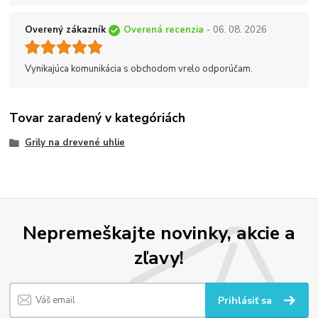
Overený zákazník
Overená recenzia
- 06. 08. 2026
Vynikajúca komunikácia s obchodom vrelo odporúčam.
Tovar zaradený v kategóriách
Grily na drevené uhlie
Nepremeškajte novinky, akcie a
zľavy!
Prihlásiť sa