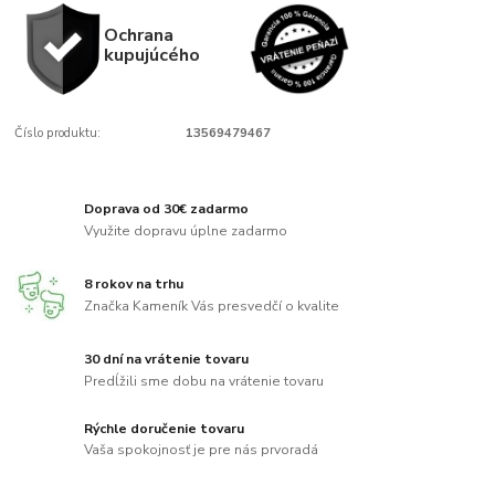
Ochrana
kupujúcého
Číslo produktu:
13569479467
Doprava od 30€ zadarmo
Využite dopravu úplne zadarmo
8 rokov na trhu
Značka Kameník Vás presvedčí o kvalite
30 dní na vrátenie tovaru
Predĺžili sme dobu na vrátenie tovaru
Rýchle doručenie tovaru
Vaša spokojnosť je pre nás prvoradá