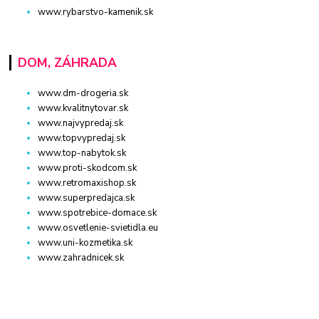
www.rybarstvo-kamenik.sk
DOM, ZÁHRADA
www.dm-drogeria.sk
www.kvalitnytovar.sk
www.najvypredaj.sk
www.topvypredaj.sk
www.top-nabytok.sk
www.proti-skodcom.sk
www.retromaxishop.sk
www.superpredajca.sk
www.spotrebice-domace.sk
www.osvetlenie-svietidla.eu
www.uni-kozmetika.sk
www.zahradnicek.sk