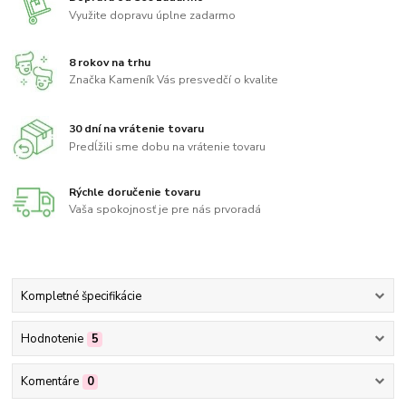
Využite dopravu úplne zadarmo
8 rokov na trhu
Značka Kameník Vás presvedčí o kvalite
30 dní na vrátenie tovaru
Predĺžili sme dobu na vrátenie tovaru
Rýchle doručenie tovaru
Vaša spokojnosť je pre nás prvoradá
Kompletné špecifikácie
Hodnotenie
5
Komentáre
0