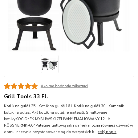
Ako ma hodnotia zákazníci
Grill Tools 33 El.
Kotlík na guláš 25l. Kotlík na guláš 16 l. Kotlík na guláš 30l. Kamenik
kotlik na gulas. Aký kotlík na guláš je najlepší. Smaltovane
kotlikyKOCIOŁEK MYŚLIWSKI ŻELIWNY EMALIOWANY 12 Lit.
RÖSSNERMK-604Patelnie grillową jak i garnek można również używać w
domu, naczynia przystosowane są do wszystkich k...
celý popis