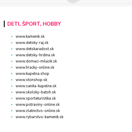
DETI, ŠPORT, HOBBY
www.kamenik.sk
www.detsky-raj.sk
www.detskaradost.sk
www.detsky-hrdina.sk
www.domaci-milacik.sk
www.hracky-online.sk
www.kupelna.shop
www.stonshop.sk
www.sanita-kupelne.sk
www.skolsky-batoh.sk
www.sportaturistika.sk
www.potraviny-online.sk
www.zlatnictvo-online.sk
www.rybarstvo-kamenik.sk