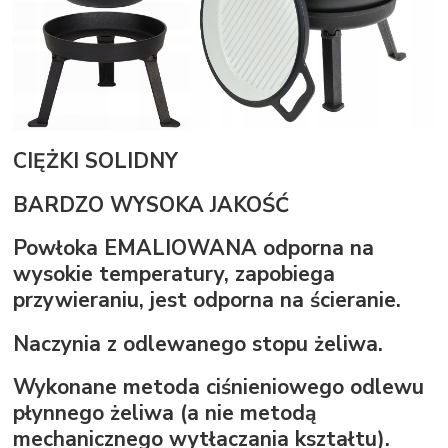
CIĘŻKI SOLIDNY
BARDZO WYSOKA JAKOŚĆ
Powłoka EMALIOWANA odporna na
wysokie temperatury, zapobiega
przywieraniu, jest odporna na ścieranie.
Naczynia z odlewanego stopu żeliwa.
Wykonane metoda ciśnieniowego odlewu
płynnego żeliwa (a nie metodą
mechanicznego wytłaczania kształtu).