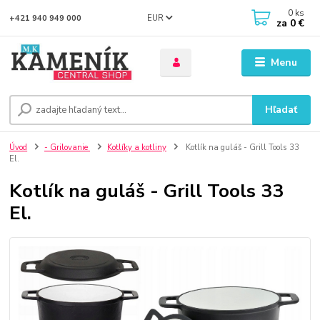
0
ks
EUR
+421 940 949 000
za
0 €
Menu
Hľadať
Úvod
- Grilovanie
Kotlíky a kotliny
Kotlík na guláš - Grill Tools 33
El.
Kotlík na guláš - Grill Tools 33
El.