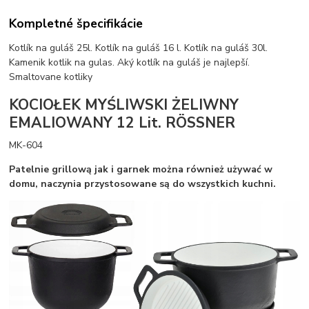
Kompletné špecifikácie
Kotlík na guláš 25l. Kotlík na guláš 16 l. Kotlík na guláš 30l.
Kamenik kotlik na gulas. Aký kotlík na guláš je najlepší.
Smaltovane kotliky
KOCIOŁEK MYŚLIWSKI ŻELIWNY
EMALIOWANY 12 Lit. RÖSSNER
MK-604
Patelnie grillową jak i garnek można również używać w
domu, naczynia przystosowane są do wszystkich kuchni.