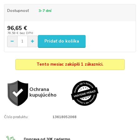
Dostupnosť
3-7 dní
96,65 €
78,58 €
bez DPH
Pridať do košíka
Tento mesiac zakúpili 1 zákazníci.
Ochrana
kupujúcého
Číslo produktu:
13618052068
Doprava od 30€ zadarmo