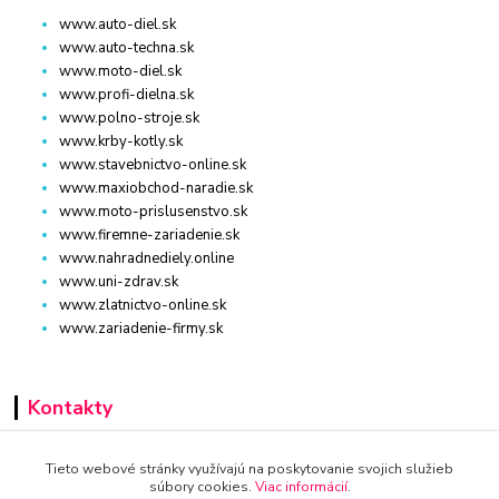
www.auto-diel.sk
www.auto-techna.sk
www.moto-diel.sk
www.profi-dielna.sk
www.polno-stroje.sk
www.krby-kotly.sk
www.stavebnictvo-online.sk
www.maxiobchod-naradie.sk
www.moto-prislusenstvo.sk
www.firemne-zariadenie.sk
www.nahradnediely.online
www.uni-zdrav.sk
www.zlatnictvo-online.sk
www.zariadenie-firmy.sk
Kontakty
+421 940 949 000
Tieto webové stránky využívajú na poskytovanie svojich služieb
súbory cookies.
Viac informácií
.