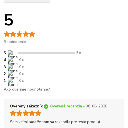
5
5 hodnotenie
5
5 x
4
0 x
3
0 x
2
0 x
1
0 x
Ako overíme hodnotenie?
Overený zákazník
Overená recenzia
- 08. 08. 2026
Som veľmi rada že som sa rozhodla pre tento produkt.