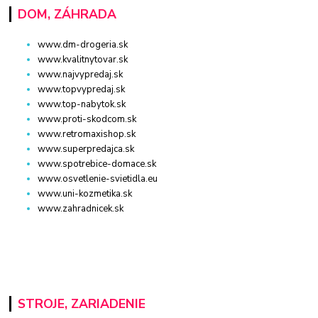
DOM, ZÁHRADA
www.dm-drogeria.sk
www.kvalitnytovar.sk
www.najvypredaj.sk
www.topvypredaj.sk
www.top-nabytok.sk
www.proti-skodcom.sk
www.retromaxishop.sk
www.superpredajca.sk
www.spotrebice-domace.sk
www.osvetlenie-svietidla.eu
www.uni-kozmetika.sk
www.zahradnicek.sk
STROJE, ZARIADENIE