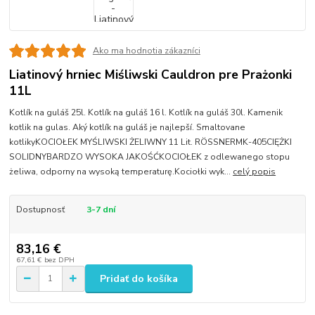
Ako ma hodnotia zákazníci
Liatinový hrniec Miśliwski Cauldron pre Prażonki
11L
Kotlík na guláš 25l. Kotlík na guláš 16 l. Kotlík na guláš 30l. Kamenik
kotlik na gulas. Aký kotlík na guláš je najlepší. Smaltovane
kotlikyKOCIOŁEK MYŚLIWSKI ŻELIWNY 11 Lit. RÖSSNERMK-405CIĘŻKI
SOLIDNYBARDZO WYSOKA JAKOŚĆKOCIOŁEK z odlewanego stopu
żeliwa, odporny na wysoką temperaturę.Kociołki wyk...
celý popis
Dostupnosť
3-7 dní
83,16 €
67,61 €
bez DPH
Pridať do košíka