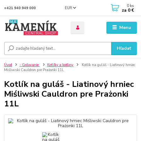
0
ks
EUR
+421 940 949 000
za
0 €
Menu
Hľadať
Úvod
- Grilovanie
Kotlíky a kotliny
Kotlík na guláš - Liatinový hrniec
Miśliwski Cauldron pre Prażonki 11L
Kotlík na guláš - Liatinový hrniec
Miśliwski Cauldron pre Prażonki
11L