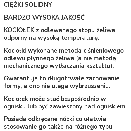
CIĘŻKI SOLIDNY
BARDZO WYSOKA JAKOŚĆ
KOCIOŁEK z odlewanego stopu żeliwa,
odporny na wysoką temperaturę.
Kociołki wykonane metoda ciśnieniowego
odlewu płynnego żeliwa (a nie metodą
mechanicznego wytłaczania kształtu).
Gwarantuje to długotrwałe zachowanie
formy, a dno nie ulega wybrzuszeniu.
Kociołek może stać bezpośrednio w
ognisku lub być zawieszony nad ogniskiem.
Posiada odkręcane nóżki co ułatwia
stosowanie go także na różnego typu