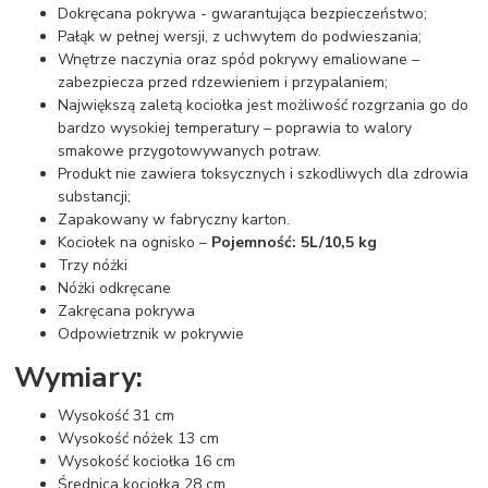
Dokręcana pokrywa - gwarantująca bezpieczeństwo;
Pałąk w pełnej wersji, z uchwytem do podwieszania;
Wnętrze naczynia oraz spód pokrywy emaliowane –
zabezpiecza przed rdzewieniem i przypalaniem;
Największą zaletą kociołka jest możliwość rozgrzania go do
bardzo wysokiej temperatury – poprawia to walory
smakowe przygotowywanych potraw.
Produkt nie zawiera toksycznych i szkodliwych dla zdrowia
substancji;
Zapakowany w fabryczny karton.
Kociołek na ognisko –
Pojemność: 5L/10,5 kg
Trzy nóżki
Nóżki odkręcane
Zakręcana pokrywa
Odpowietrznik w pokrywie
Wymiary:
Wysokość 31 cm
Wysokość nóżek 13 cm
Wysokość kociołka 16 cm
Średnica kociołka 28 cm