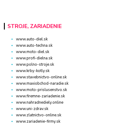
STROJE, ZARIADENIE
www.auto-diel.sk
www.auto-techna.sk
www.moto-diel.sk
www.profi-dielna.sk
www.polno-stroje.sk
www.krby-kotly.sk
www.stavebnictvo-online.sk
www.maxiobchod-naradie.sk
www.moto-prislusenstvo.sk
www.firemne-zariadenie.sk
www.nahradnediely.online
www.uni-zdrav.sk
www.zlatnictvo-online.sk
www.zariadenie-firmy.sk