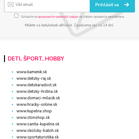
Prihlásiť sa
Súhlasím so
spracovaním osobných údajov
za účelom zasielania newslettera.
Môžete sa kedykoľvek odhlásiť. Zasielame raz za 14 dní.
DETI, ŠPORT, HOBBY
www.kamenik.sk
www.detsky-raj.sk
www.detskaradost.sk
www.detsky-hrdina.sk
www.domaci-milacik.sk
www.hracky-online.sk
www.kupelna.shop
www.stonshop.sk
www.sanita-kupelne.sk
www.skolsky-batoh.sk
www.sportaturistika.sk