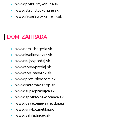
www.potraviny-online.sk
www.zlatnictvo-online.sk
www.rybarstvo-kamenik.sk
DOM, ZÁHRADA
www.dm-drogeria.sk
www.kvalitnytovar.sk
www.najvypredaj.sk
www.topvypredaj.sk
www.top-nabytok.sk
www.proti-skodcom.sk
www.retromaxishop.sk
www.superpredajca.sk
www.spotrebice-domace.sk
www.osvetlenie-svietidla.eu
www.uni-kozmetika.sk
www.zahradnicek.sk