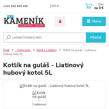
0
ks
EUR
+421 940 949 000
za
0 €
Menu
Hľadať
Úvod
- Grilovanie
Kotlíky a kotliny
Kotlík na guláš - Liatinový
hubový kotol 5L
Kotlík na guláš - Liatinový
hubový kotol 5L