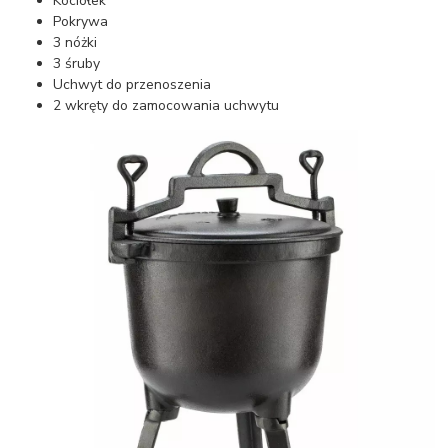
Kociołek
Pokrywa
3 nóżki
3 śruby
Uchwyt do przenoszenia
2 wkręty do zamocowania uchwytu