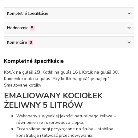
Kompletné špecifikácie
Hodnotenie
5
Komentáre
0
Kompletné špecifikácie
Kotlík na guláš 25l. Kotlík na guláš 16 l. Kotlík na guláš 30l.
Kamenik kotlik na gulas. Aký kotlík na guláš je najlepší.
Smaltovane kotliky
EMALIOWANY KOCIOŁEK
ŻELIWNY 5 LITRÓW
Wykonany z wysokiej jakości naturalnego żeliwa –
równomiernie rozprowadza ciepło;
Trzy solidne nogi przykręcane na śruby – stabilna
konstrukcja i łatwość przechowywania;