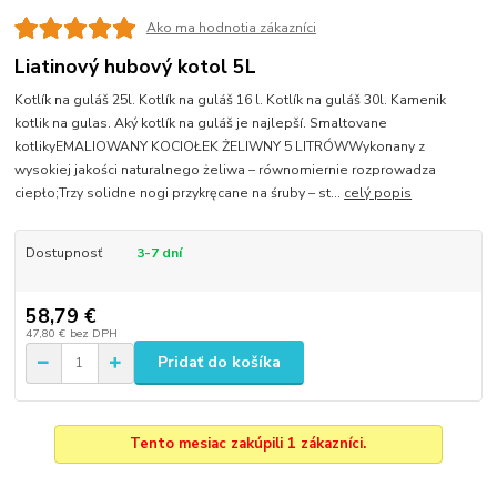
Ako ma hodnotia zákazníci
Liatinový hubový kotol 5L
Kotlík na guláš 25l. Kotlík na guláš 16 l. Kotlík na guláš 30l. Kamenik
kotlik na gulas. Aký kotlík na guláš je najlepší. Smaltovane
kotlikyEMALIOWANY KOCIOŁEK ŻELIWNY 5 LITRÓWWykonany z
wysokiej jakości naturalnego żeliwa – równomiernie rozprowadza
ciepło;Trzy solidne nogi przykręcane na śruby – st...
celý popis
Dostupnosť
3-7 dní
58,79 €
47,80 €
bez DPH
Pridať do košíka
Tento mesiac zakúpili 1 zákazníci.