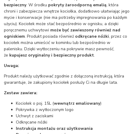
bezpieczny
. W środku
pokryty żaroodporną emalią
, która
chroni i zabezpiecza wnętrze kociołka, dodatkowo ułatwiając jego
mycie i konserwacje (nie ma potrzeby impregnowania po każdym
użyciu). Kociołek może stać bezpośrednio w ognisku, a dzięki
poręcznemu uchwytowi
może być zawieszony również nad
ogniskiem
. Produkt posiada również
odkręcane nóżki
, przez co
kociołek można umieścić w kominku lub bezpośrednio w
palenisku. Dzięki wytłoczeniu na pokrywie masz pewność,
że
kupujesz oryginalny i bezpieczny produkt
.
Uwaga:
Produkt należy użytkować zgodnie z dołączoną instrukcją, która
gwarantuje, że zakupiony kociołek posłuży Ci na długie lata.
Zestaw zawiera:
Kociołek o poj. 15L (
wewnątrz emaliowany
)
Pokrywka z wytłoczonym logo
Uchwyt z zaciskami
Odkręcane nóżki
Instrukcja montażu oraz użytkowania