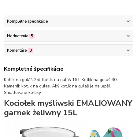
Kompletné špecifikácie
Hodnotenie
5
Komentáre
0
Kompletné špecifikácie
Kotlík na guláš 25l. Kotlík na guláš 16 l. Kotlík na guláš 30l.
Kamenik kotlik na gulas. Aký kotlík na guláš je najlepší.
Smaltovane kotliky
Kociołek myśliwski EMALIOWANY
garnek żeliwny 15L