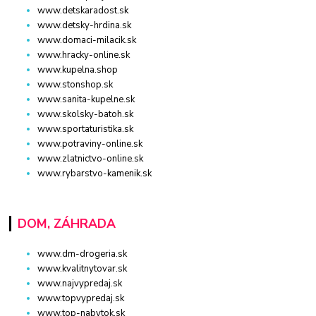
www.detskaradost.sk
www.detsky-hrdina.sk
www.domaci-milacik.sk
www.hracky-online.sk
www.kupelna.shop
www.stonshop.sk
www.sanita-kupelne.sk
www.skolsky-batoh.sk
www.sportaturistika.sk
www.potraviny-online.sk
www.zlatnictvo-online.sk
www.rybarstvo-kamenik.sk
DOM, ZÁHRADA
www.dm-drogeria.sk
www.kvalitnytovar.sk
www.najvypredaj.sk
www.topvypredaj.sk
www.top-nabytok.sk