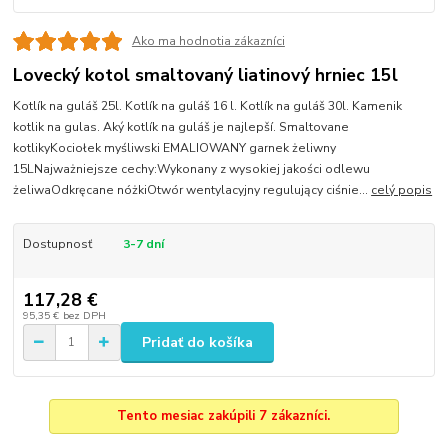
Ako ma hodnotia zákazníci
Lovecký kotol smaltovaný liatinový hrniec 15l
Kotlík na guláš 25l. Kotlík na guláš 16 l. Kotlík na guláš 30l. Kamenik
kotlik na gulas. Aký kotlík na guláš je najlepší. Smaltovane
kotlikyKociołek myśliwski EMALIOWANY garnek żeliwny
15LNajważniejsze cechy:Wykonany z wysokiej jakości odlewu
żeliwaOdkręcane nóżkiOtwór wentylacyjny regulujący ciśnie...
celý popis
Dostupnosť
3-7 dní
117,28 €
95,35 €
bez DPH
Pridať do košíka
Tento mesiac zakúpili 7 zákazníci.