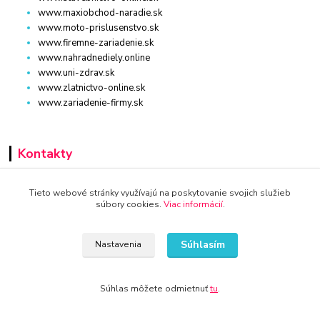
www.maxiobchod-naradie.sk
www.moto-prislusenstvo.sk
www.firemne-zariadenie.sk
www.nahradnediely.online
www.uni-zdrav.sk
www.zlatnictvo-online.sk
www.zariadenie-firmy.sk
Kontakty
+421 940 949 000
Tieto webové stránky využívajú na poskytovanie svojich služieb
súbory cookies.
Viac informácií
.
info@kamenik.sk
Súhlasím
Nastavenia
Súhlas môžete odmietnuť
tu
.
© 2024 Všetky práva vyhradené KAMENIK.SK