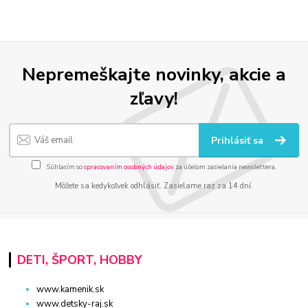
Nepremeškajte novinky, akcie a
zľavy!
Prihlásiť sa
Súhlasím so
spracovaním osobných údajov
za účelom zasielania newslettera.
Môžete sa kedykoľvek odhlásiť. Zasielame raz za 14 dní.
DETI, ŠPORT, HOBBY
www.kamenik.sk
www.detsky-raj.sk