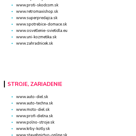
www.proti-skodcom.sk
www.retromaxishop.sk
www.superpredajca.sk
www.spotrebice-domace.sk
www.osvetlenie-svietidla.eu
www.uni-kozmetika.sk
www.zahradnicek.sk
STROJE, ZARIADENIE
www.auto-diel.sk
www.auto-techna.sk
www.moto-diel.sk
www.profi-dielna.sk
www.polno-stroje.sk
www.krby-kotly.sk
www.stavebnictvo-online.sk