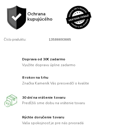
Ochrana
kupujúcého
Číslo produktu:
13586693665
Doprava od 30€ zadarmo
Využite dopravu úplne zadarmo
8 rokov na trhu
Značka Kameník Vás presvedčí o kvalite
30 dní na vrátenie tovaru
Predĺžili sme dobu na vrátenie tovaru
Rýchle doručenie tovaru
Vaša spokojnosť je pre nás prvoradá