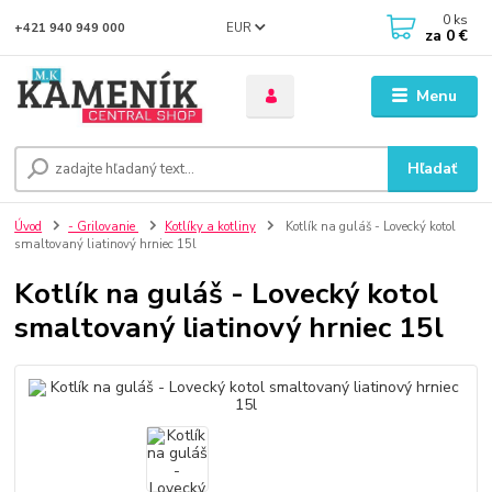
0
ks
EUR
+421 940 949 000
za
0 €
Menu
Hľadať
Úvod
- Grilovanie
Kotlíky a kotliny
Kotlík na guláš - Lovecký kotol
smaltovaný liatinový hrniec 15l
Kotlík na guláš - Lovecký kotol
smaltovaný liatinový hrniec 15l