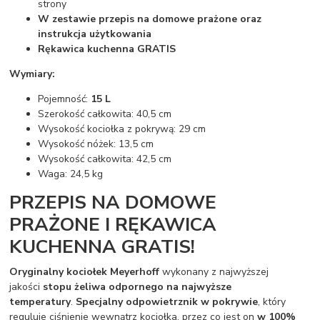
strony
W zestawie przepis na domowe prażone oraz
instrukcja użytkowania
Rękawica kuchenna GRATIS
Wymiary:
Pojemność:
15 L
Szerokość całkowita: 40,5 cm
Wysokość kociołka z pokrywą: 29 cm
Wysokość nóżek: 13,5 cm
Wysokość całkowita: 42,5 cm
Waga: 24,5 kg
PRZEPIS NA DOMOWE
PRAŻONE I RĘKAWICA
KUCHENNA GRATIS!
Oryginalny kociołek Meyerhoff
wykonany z najwyższej
jakości
stopu żeliwa odpornego na najwyższe
temperatury
.
Specjalny odpowietrznik w pokrywie
, który
reguluje ciśnienie wewnątrz kociołka, przez co jest on
w 100%