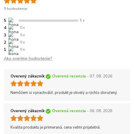
5 hodnotenie
5
5 x
4
0 x
3
0 x
2
0 x
1
0 x
Ako overíme hodnotenie?
Overený zákazník
Overená recenzia
- 07. 08. 2026
Nemôžem si vynachváliť, produkt je skvelý a rýchlo doručený.
Overený zákazník
Overená recenzia
- 06. 08. 2026
Kvalita produktu je primeraná, cena veľmi prijateľná.