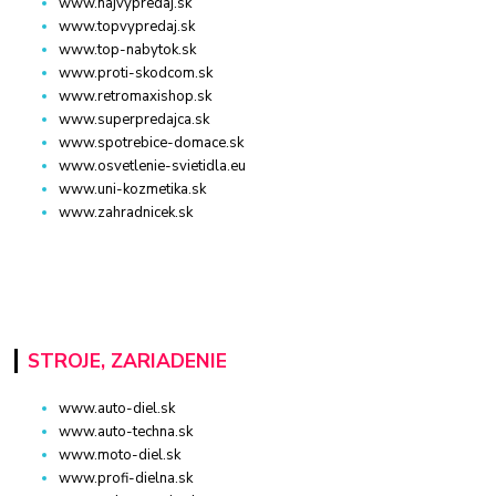
www.najvypredaj.sk
www.topvypredaj.sk
www.top-nabytok.sk
www.proti-skodcom.sk
www.retromaxishop.sk
www.superpredajca.sk
www.spotrebice-domace.sk
www.osvetlenie-svietidla.eu
www.uni-kozmetika.sk
www.zahradnicek.sk
STROJE, ZARIADENIE
www.auto-diel.sk
www.auto-techna.sk
www.moto-diel.sk
www.profi-dielna.sk