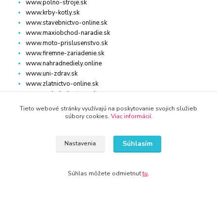
www.polno-stroje.sk
www.krby-kotly.sk
www.stavebnictvo-online.sk
www.maxiobchod-naradie.sk
www.moto-prislusenstvo.sk
www.firemne-zariadenie.sk
www.nahradnediely.online
www.uni-zdrav.sk
www.zlatnictvo-online.sk
www.zariadenie-firmy.sk
Tieto webové stránky využívajú na poskytovanie svojich služieb
súbory cookies.
Viac informácií
.
Kontakty
Súhlasím
Nastavenia
+421 940 949 000
info@kamenik.sk
Súhlas môžete odmietnuť
tu
.