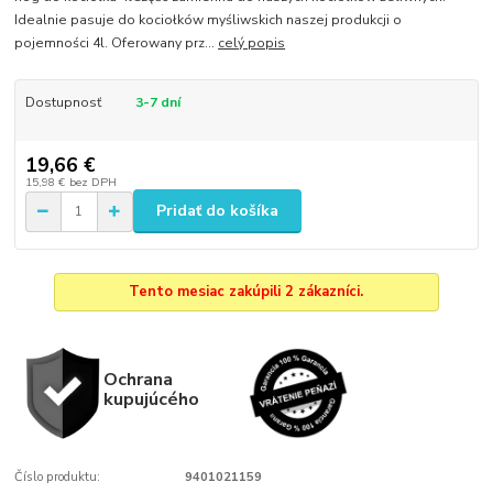
Idealnie pasuje do kociołków myśliwskich naszej produkcji o
pojemności 4l. Oferowany prz...
celý popis
Dostupnosť
3-7 dní
19,66 €
15,98 €
bez DPH
Pridať do košíka
Tento mesiac zakúpili 2 zákazníci.
Ochrana
kupujúcého
Číslo produktu:
9401021159