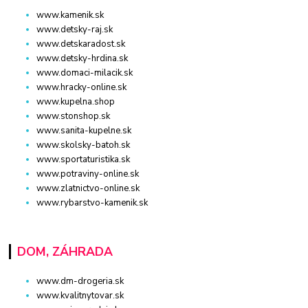
www.kamenik.sk
www.detsky-raj.sk
www.detskaradost.sk
www.detsky-hrdina.sk
www.domaci-milacik.sk
www.hracky-online.sk
www.kupelna.shop
www.stonshop.sk
www.sanita-kupelne.sk
www.skolsky-batoh.sk
www.sportaturistika.sk
www.potraviny-online.sk
www.zlatnictvo-online.sk
www.rybarstvo-kamenik.sk
DOM, ZÁHRADA
www.dm-drogeria.sk
www.kvalitnytovar.sk