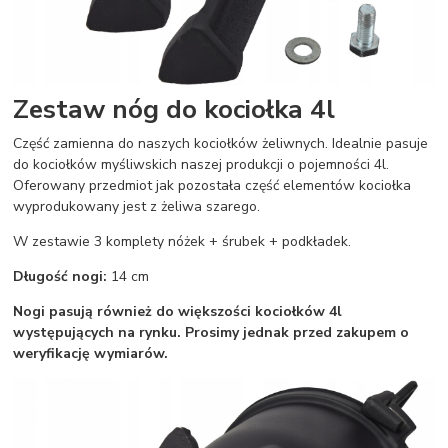
Zestaw nóg do kociołka 4l
Część zamienna do naszych kociołków żeliwnych. Idealnie pasuje
do kociołków myśliwskich naszej produkcji o pojemności 4l.
Oferowany przedmiot jak pozostała część elementów kociołka
wyprodukowany jest z żeliwa szarego.
W zestawie 3 komplety nóżek + śrubek + podkładek.
Długość nogi:
14 cm
Nogi pasują również do większości kociołków 4l
występujących na rynku. Prosimy jednak przed zakupem o
weryfikację wymiarów.