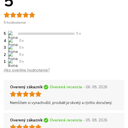
5
5 hodnotenie
5
5 x
4
0 x
3
0 x
2
0 x
1
0 x
Ako overíme hodnotenie?
Overený zákazník
Overená recenzia
- 06. 08. 2026
Nemôžem si vynachváliť, produkt je skvelý a rýchlo doručený.
Overený zákazník
Overená recenzia
- 05. 08. 2026