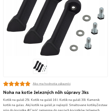
Ako ma hodnotia zákazníci
Noha na kotle železných nôh súpravy 3ks
Kotlík na guláš 25l. Kotlík na guláš 16 l. Kotlík na guláš 30l. Kamenik
kotlik na gulas. Aký kotlík na guláš je najlepší. Smaltovane kotlikyZestaw
nóg do kociołka 4lCzęść zamienna do naszych kociołków żeliwnych.