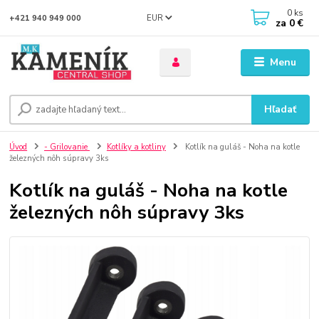
0
ks
EUR
+421 940 949 000
za
0 €
Menu
Hľadať
Úvod
- Grilovanie
Kotlíky a kotliny
Kotlík na guláš - Noha na kotle
železných nôh súpravy 3ks
Kotlík na guláš - Noha na kotle
železných nôh súpravy 3ks