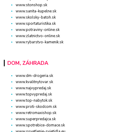
www.stonshop.sk
www.sanita-kupelne.sk
www.skolsky-batoh.sk
www.sportaturistika.sk
www.potraviny-online.sk
www.zlatnictvo-online.sk
www.rybarstvo-kamenik.sk
DOM, ZÁHRADA
www.dm-drogeria.sk
www.kvalitnytovar.sk
www.najvypredaj.sk
www.topvypredaj.sk
www.top-nabytok.sk
www.proti-skodcom.sk
www.retromaxishop.sk
www.superpredajca.sk
www.spotrebice-domace.sk
www.osvetlenie-svietidla.eu