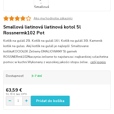
Ako ma hodnotia zákazníci
Smallová liatinová liatinová kotol 5l
Rossnermk102 Pot
Kotlík na guláš 25l. Kotlík na guláš 16 l. Kotlík na guláš 30l. Kamenik
kotlik na gulas. Aký kotlík na guláš je najlepší. Smaltovane
kotlikyKOCIOŁEK Żeliwny EMALIOWANY 5l garnek
ROSSNERmk102Naczynia żeliwne to najstarsza i najbardziej szlachetna
pomoc w kuchni.Wykonany z wysokiej jakości stopu żeliw...
celý popis
Dostupnosť
3-7 dní
63,59 €
51,70 €
bez DPH
Pridať do košíka