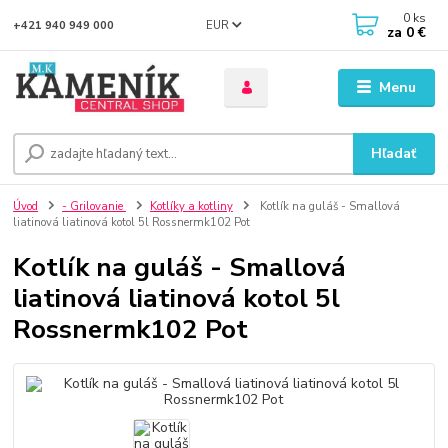
0
ks
EUR
+421 940 949 000
za
0 €
Menu
Hľadať
Úvod
- Grilovanie
Kotlíky a kotliny
Kotlík na guláš - Smallová
liatinová liatinová kotol 5l Rossnermk102 Pot
Kotlík na guláš - Smallová
liatinová liatinová kotol 5l
Rossnermk102 Pot