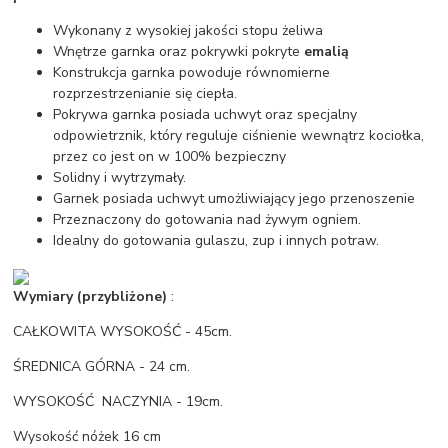
Wykonany z wysokiej jakości stopu żeliwa
Wnętrze garnka oraz pokrywki pokryte
emalią
Konstrukcja garnka powoduje równomierne
rozprzestrzenianie się ciepła.
Pokrywa garnka posiada uchwyt oraz specjalny
odpowietrznik, który reguluje ciśnienie wewnątrz kociołka,
przez co jest on w 100% bezpieczny
Solidny i wytrzymały.
Garnek posiada uchwyt umożliwiający jego przenoszenie
Przeznaczony do gotowania nad żywym ogniem.
Idealny do gotowania gulaszu, zup i innych potraw.
Wymiary (przybliżone)
:
CAŁKOWITA WYSOKOŚĆ - 45cm.
ŚREDNICA GÓRNA - 24 cm.
WYSOKOŚĆ NACZYNIA - 19cm.
Wysokość nóżek 16 cm