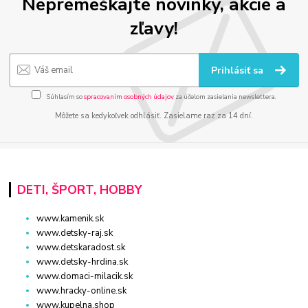
Nepremeškajte novinky, akcie a
zľavy!
Prihlásiť sa
Súhlasím so
spracovaním osobných údajov
za účelom zasielania newslettera.
Môžete sa kedykoľvek odhlásiť. Zasielame raz za 14 dní.
DETI, ŠPORT, HOBBY
www.kamenik.sk
www.detsky-raj.sk
www.detskaradost.sk
www.detsky-hrdina.sk
www.domaci-milacik.sk
www.hracky-online.sk
www.kupelna.shop