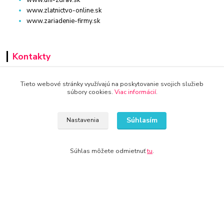
www.uni-zdrav.sk
www.zlatnictvo-online.sk
www.zariadenie-firmy.sk
Kontakty
+421 940 949 000
Tieto webové stránky využívajú na poskytovanie svojich služieb
súbory cookies.
Viac informácií
.
info@kamenik.sk
Súhlasím
Nastavenia
Súhlas môžete odmietnuť
tu
.
© 2024 Všetky práva vyhradené KAMENIK.SK
Vytvorené na
Eshop-rychlo.sk